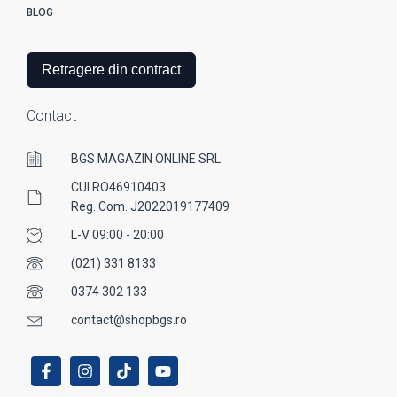
BLOG
Retragere din contract
Contact
BGS MAGAZIN ONLINE SRL
CUI RO46910403
Reg. Com. J2022019177409
L-V 09:00 - 20:00
(021) 331 8133
0374 302 133
contact@shopbgs.ro