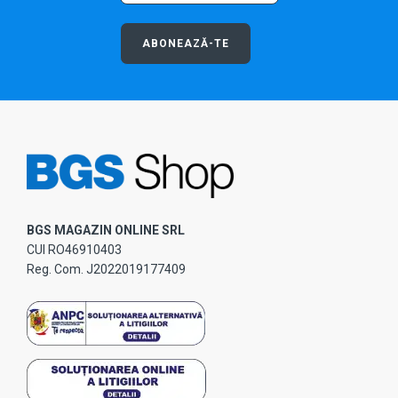
ABONEAZĂ-TE
BGS MAGAZIN ONLINE SRL
CUI RO46910403
Reg. Com. J2022019177409