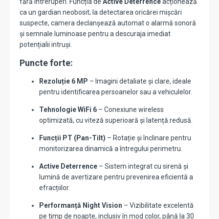
fără întreruperi. Funcția de
Active Deterrence
acționează
ca un gardian neobosit; la detectarea oricărei mișcări
suspecte, camera declanșează automat o alarmă sonoră
și semnale luminoase pentru a descuraja imediat
potențialii intruși.
Puncte forte:
Rezoluție 6 MP
– Imagini detaliate și clare, ideale
pentru identificarea persoanelor sau a vehiculelor.
Tehnologie WiFi 6
– Conexiune wireless
optimizată, cu viteză superioară și latență redusă.
Funcții PT (Pan-Tilt)
– Rotație și înclinare pentru
monitorizarea dinamică a întregului perimetru.
Active Deterrence
– Sistem integrat cu sirenă și
lumină de avertizare pentru prevenirea eficientă a
efracțiilor.
Performanță Night Vision
– Vizibilitate excelentă
pe timp de noapte, inclusiv în mod color, până la 30