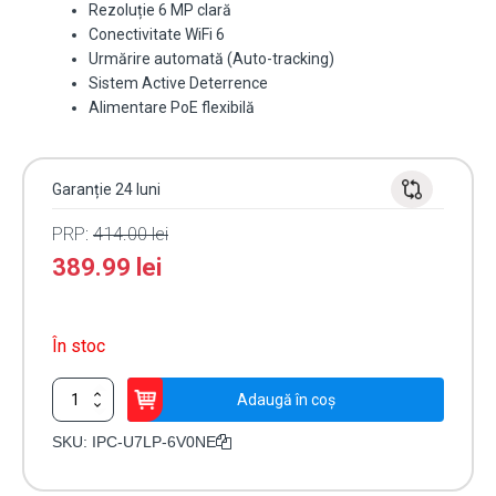
Rezoluție 6 MP clară
Conectivitate WiFi 6
Urmărire automată (Auto-tracking)
Sistem Active Deterrence
Alimentare PoE flexibilă
Garanție 24 luni
PRP:
414.00
lei
389.99
lei
În stoc
Cantitate
Adaugă în coș
Cameră
supraveghere
SKU:
IPC-U7LP-6V0NE
exterior
wireless