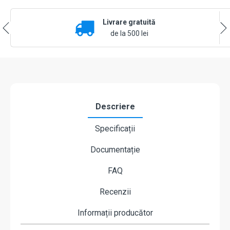
IP
WiFi
Livrare gratuită
6
PT
de la 500 lei
Imou
Titan
Pro
Active
Deterrence
IPC-
U7LP-
Descriere
6V0NE,
6
Specificații
MP,
3.6
Documentație
mm,
IR
30
FAQ
m,
microfon
Recenzii
și
difuzor
Informații producător