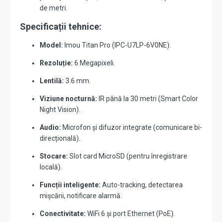
de metri.
Specificații tehnice:
Model:
Imou Titan Pro (IPC-U7LP-6V0NE).
Rezoluție:
6 Megapixeli.
Lentilă:
3.6 mm.
Viziune nocturnă:
IR până la 30 metri (Smart Color
Night Vision).
Audio:
Microfon și difuzor integrate (comunicare bi-
direcțională).
Stocare:
Slot card MicroSD (pentru înregistrare
locală).
Funcții inteligente:
Auto-tracking, detectarea
mișcării, notificare alarmă.
Conectivitate:
WiFi 6 și port Ethernet (PoE).