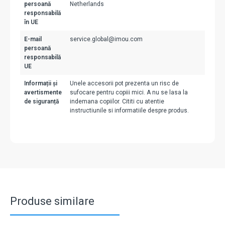
persoană
Netherlands
responsabilă
în UE
E-mail
service.global@imou.com
persoană
responsabilă
UE
Informații și
Unele accesorii pot prezenta un risc de
avertismente
sufocare pentru copiii mici. A nu se lasa la
de siguranță
indemana copiilor. Cititi cu atentie
instructiunile si informatiile despre produs.
Produse similare