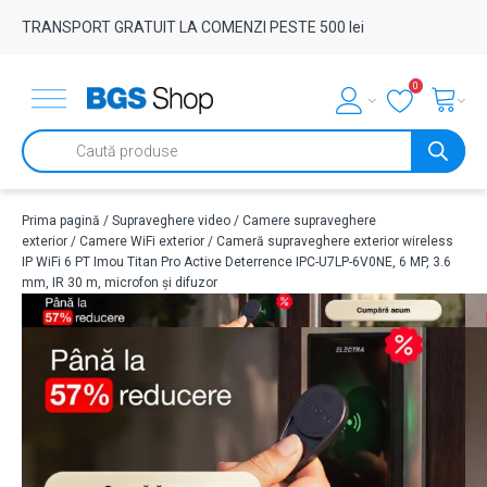
TRANSPORT GRATUIT LA COMENZI PESTE 500 lei
0
Products
search
Prima pagină
/
Supraveghere video
/
Camere supraveghere
exterior
/
Camere WiFi exterior
/ Cameră supraveghere exterior wireless
IP WiFi 6 PT Imou Titan Pro Active Deterrence IPC-U7LP-6V0NE, 6 MP, 3.6
mm, IR 30 m, microfon și difuzor