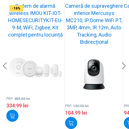
Sistem de alarmă
Cameră de supraveghere
C
-31%
-19%
-21%
-13%
-15%
-20%
-12%
-13%
-16%
wireless IMOU KIT-IOT-
interior Mercusys
HOMESECURITYKIT-EU-
MC210, IP Dome WiFi PT,
9-M, WiFi, Zigbee, Kit
3MP, 4mm, IR 12m, Auto
complet pentru locuință
Tracking, Audio
Bidirecțional
PRP:
485.00
lei
334.99
lei
PRP:
130.00
lei
PR
104.99
lei
9