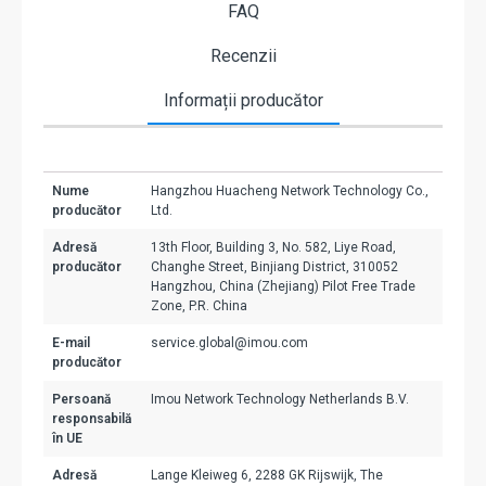
FAQ
Recenzii
Informații producător
Nume
Hangzhou Huacheng Network Technology Co.,
producător
Ltd.
Adresă
13th Floor, Building 3, No. 582, Liye Road,
producător
Changhe Street, Binjiang District, 310052
Hangzhou, China (Zhejiang) Pilot Free Trade
Zone, P.R. China
E-mail
service.global@imou.com
producător
Persoană
Imou Network Technology Netherlands B.V.
responsabilă
în UE
Adresă
Lange Kleiweg 6, 2288 GK Rijswijk, The