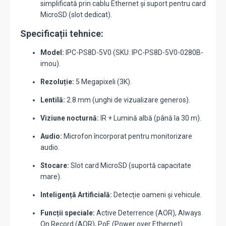
simplificată prin cablu Ethernet și suport pentru card
MicroSD (slot dedicat).
Specificații tehnice:
Model:
IPC-PS8D-5V0 (SKU: IPC-PS8D-5V0-0280B-
imou).
Rezoluție:
5 Megapixeli (3K).
Lentilă:
2.8 mm (unghi de vizualizare generos).
Viziune nocturnă:
IR + Lumină albă (până la 30 m).
Audio:
Microfon încorporat pentru monitorizare
audio.
Stocare:
Slot card MicroSD (suportă capacitate
mare).
Inteligență Artificială:
Detecție oameni și vehicule.
Funcții speciale:
Active Deterrence (AOR), Always
On Record (AOR), PoE (Power over Ethernet).