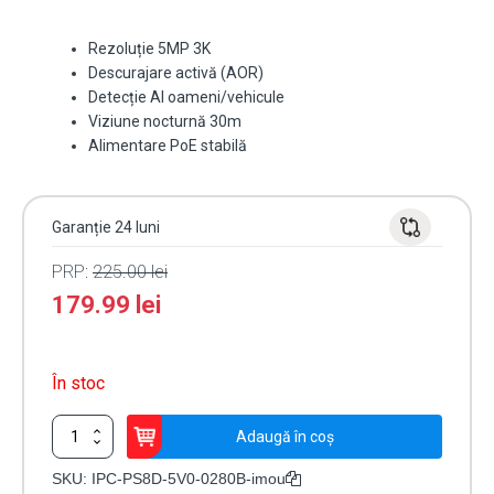
Rezoluție 5MP 3K
Descurajare activă (AOR)
Detecție AI oameni/vehicule
Viziune nocturnă 30m
Alimentare PoE stabilă
Garanție 24 luni
PRP:
225.00
lei
179.99
lei
În stoc
Cantitate
Adaugă în coș
Cameră
supraveghere
SKU:
IPC-PS8D-5V0-0280B-imou