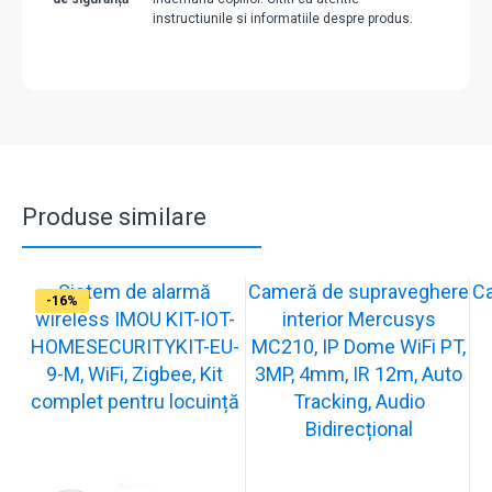
instructiunile si informatiile despre produs.
Produse similare
Sistem de alarmă
Cameră de supraveghere
C
-31%
-19%
-21%
-15%
-15%
-20%
-12%
-13%
-16%
wireless IMOU KIT-IOT-
interior Mercusys
HOMESECURITYKIT-EU-
MC210, IP Dome WiFi PT,
9-M, WiFi, Zigbee, Kit
3MP, 4mm, IR 12m, Auto
complet pentru locuință
Tracking, Audio
Bidirecțional