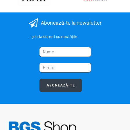
Abonează-te la newsletter
...și fii la curent cu noutățile
ABONEAZĂ-TE