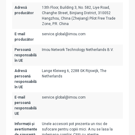
Adresă
13th Floor, Building 3, No. 582, Liye Road,
producător
Changhe Street, Binjiang District, 310052
Hangzhou, China (Zhejiang) Pilot Free Trade
Zone, P.R. China
E-mail
service.global@imou.com
producător
Persoană
Imou Network Technology Netherlands B.V.
responsabilă
în UE
Adresă
Lange Kleiweg 6, 2288 GK Rijswijk, The
persoană
Netherlands
responsabilă
în UE
E-mail
service.global@imou.com
persoană
responsabilă
UE
Informații și
Unele accesorii pot prezenta un risc de
avertismente
sufocare pentru copiii mici. A nu se lasa la
de siguranță
indemana copiilor. Cititi cu atentie