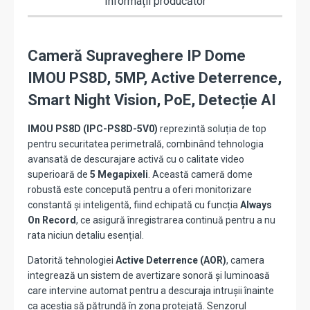
Informații producător
card,
detecție
om/vehicul
Cameră Supraveghere IP Dome
IMOU PS8D, 5MP, Active Deterrence,
Smart Night Vision, PoE, Detecție AI
IMOU PS8D (IPC-PS8D-5V0)
reprezintă soluția de top
pentru securitatea perimetrală, combinând tehnologia
avansată de descurajare activă cu o calitate video
superioară de
5 Megapixeli
. Această cameră dome
robustă este concepută pentru a oferi monitorizare
constantă și inteligentă, fiind echipată cu funcția
Always
On Record
, ce asigură înregistrarea continuă pentru a nu
rata niciun detaliu esențial.
Datorită tehnologiei
Active Deterrence (AOR)
, camera
integrează un sistem de avertizare sonoră și luminoasă
care intervine automat pentru a descuraja intrușii înainte
ca aceștia să pătrundă în zona protejată. Senzorul