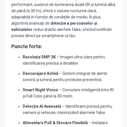
performant, susținut de iluminarea duală (IR și lumină albă
de până la 30 m), oferă o viziune nocturnă clară,
adaptabilă în funcție de condițiile de mediu. În plus,
algoritmii avansați de
detecție a persoanelor și
vehiculelor
reduc drastic alertele false, oferind notificări
precise direct pe smartphone-ul tău.
Puncte forte:
Rezoluție 5MP 3K
– Imagini ultra-clare pentru
identificarea precisă a detaliilor.
Descurajare Activă
– Sistem integrat de alertă
sonoră și lumină pentru protecție preventivă.
Smart Night Vision
– Comutare inteligentă între IR
și Full Color până la 30 metri.
Detecție AI Avansată
– Identificare precisă pentru
oameni și vehicule, minimizând alarmele false.
Alimentare PoE & Stocare Flexibilă
– Instalare