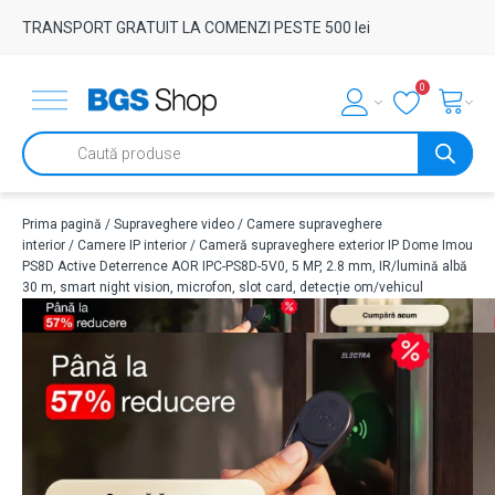
TRANSPORT GRATUIT LA COMENZI PESTE 500 lei
0
Products
search
Prima pagină
/
Supraveghere video
/
Camere supraveghere
interior
/
Camere IP interior
/ Cameră supraveghere exterior IP Dome Imou
PS8D Active Deterrence AOR IPC-PS8D-5V0, 5 MP, 2.8 mm, IR/lumină albă
30 m, smart night vision, microfon, slot card, detecție om/vehicul