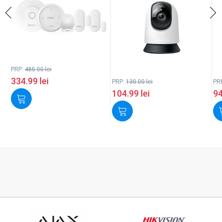
PRP:
485.00
lei
334.99
lei
PRP:
130.00
lei
PR
104.99
lei
9