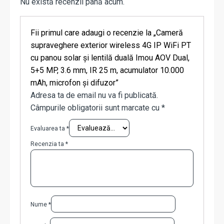
Nu există recenzii până acum.
Fii primul care adaugi o recenzie la „Cameră
supraveghere exterior wireless 4G IP WiFi PT
cu panou solar și lentilă duală Imou AOV Dual,
5+5 MP, 3.6 mm, IR 25 m, acumulator 10.000
mAh, microfon și difuzor”
Adresa ta de email nu va fi publicată.
Câmpurile obligatorii sunt marcate cu
*
Evaluarea ta
*
Recenzia ta
*
Nume
*