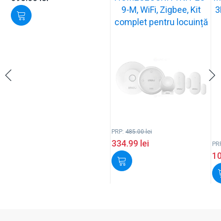
9-M, WiFi, Zigbee, Kit
3
complet pentru locuință
PRP:
485.00
lei
334.99
lei
PR
1