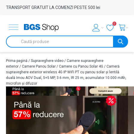
TRANSPORT GRATUIT LA COMENZI PESTE 500 lei
0
Products
search
Prima pagină
/
Supraveghere video
/
Camere supraveghere
exterior
/
Camere Panou Solar
/
Camere cu Panou Solar 4G
/ Cameră
supraveghere exterior wireless 4G IP WiFi PT cu panou solar și lentilă
duală Imou AOV Dual, 5+5 MP, 3.6 mm, IR 25 m, acumulator 10.000 mAh,
microfon și difuzor