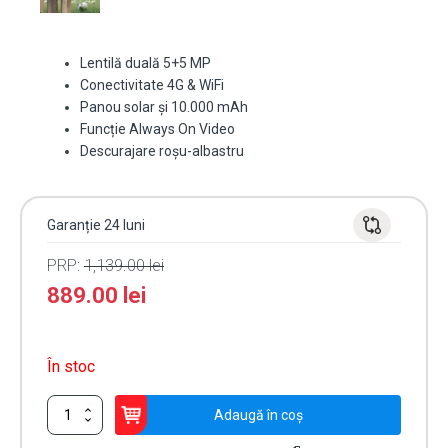
Lentilă duală 5+5 MP
Conectivitate 4G & WiFi
Panou solar și 10.000 mAh
Funcție Always On Video
Descurajare roșu-albastru
Garanție 24 luni
PRP:
1,139.00
lei
889.00
lei
În stoc
Cantitate
Adaugă în coș
Cameră