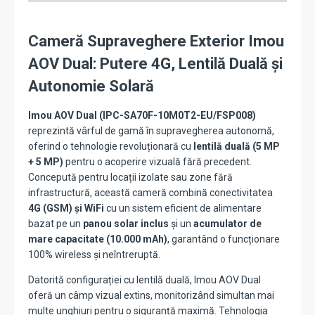
10.000
mAh,
microfon
Cameră Supraveghere Exterior Imou
și
AOV Dual: Putere 4G, Lentilă Duală și
difuzor
Autonomie Solară
Imou AOV Dual (IPC-SA70F-10M0T2-EU/FSP008)
reprezintă vârful de gamă în supravegherea autonomă,
oferind o tehnologie revoluționară cu
lentilă duală (5 MP
+ 5 MP)
pentru o acoperire vizuală fără precedent.
Concepută pentru locații izolate sau zone fără
infrastructură, această cameră combină conectivitatea
4G (GSM) și WiFi
cu un sistem eficient de alimentare
bazat pe un
panou solar inclus
și un
acumulator de
mare capacitate (10.000 mAh)
, garantând o funcționare
100% wireless și neîntreruptă.
Datorită configurației cu lentilă duală, Imou AOV Dual
oferă un câmp vizual extins, monitorizând simultan mai
multe unghiuri pentru o siguranță maximă. Tehnologia