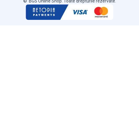
© BGS Online Shop. Toate drepturile rezervate.