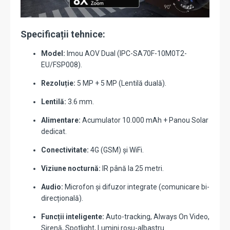
Specificații tehnice:
Model:
Imou AOV Dual (IPC-SA70F-10M0T2-
EU/FSP008).
Rezoluție:
5 MP + 5 MP (Lentilă duală).
Lentilă:
3.6 mm.
Alimentare:
Acumulator 10.000 mAh + Panou Solar
dedicat.
Conectivitate:
4G (GSM) și WiFi.
Viziune nocturnă:
IR până la 25 metri.
Audio:
Microfon și difuzor integrate (comunicare bi-
direcțională).
Funcții inteligente:
Auto-tracking, Always On Video,
Sirenă, Spotlight, Lumini roșu-albastru.