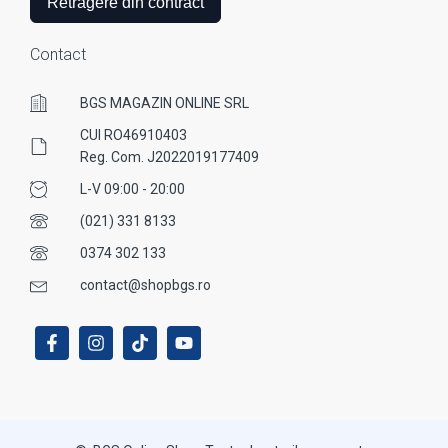
Retragere din contract
Contact
BGS MAGAZIN ONLINE SRL
CUI RO46910403
Reg. Com. J2022019177409
L-V 09:00 - 20:00
(021) 331 8133
0374 302 133
contact@shopbgs.ro