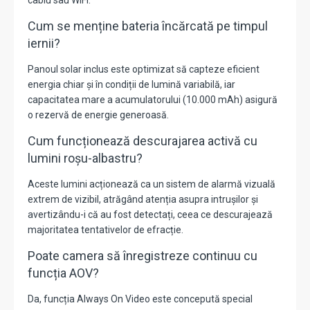
cablu sau WiFi.
Cum se menține bateria încărcată pe timpul
iernii?
Panoul solar inclus este optimizat să capteze eficient
energia chiar și în condiții de lumină variabilă, iar
capacitatea mare a acumulatorului (10.000 mAh) asigură
o rezervă de energie generoasă.
Cum funcționează descurajarea activă cu
lumini roșu-albastru?
Aceste lumini acționează ca un sistem de alarmă vizuală
extrem de vizibil, atrăgând atenția asupra intrușilor și
avertizându-i că au fost detectați, ceea ce descurajează
majoritatea tentativelor de efracție.
Poate camera să înregistreze continuu cu
funcția AOV?
Da, funcția Always On Video este concepută special