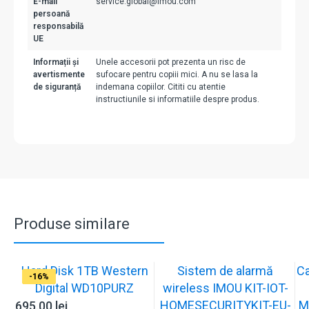
E-mail
service.global@imou.com
persoană
responsabilă
UE
Informații și
Unele accesorii pot prezenta un risc de
avertismente
sufocare pentru copiii mici. A nu se lasa la
de siguranță
indemana copiilor. Cititi cu atentie
instructiunile si informatiile despre produs.
Produse similare
Hard Disk 1TB Western
Sistem de alarmă
C
-31%
-19%
-21%
-15%
-15%
-20%
-12%
-13%
-16%
Digital WD10PURZ
wireless IMOU KIT-IOT-
HOMESECURITYKIT-EU-
M
695.00
lei