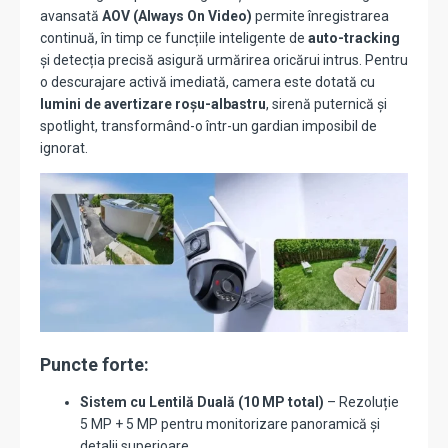
avansată
AOV (Always On Video)
permite înregistrarea
continuă, în timp ce funcțiile inteligente de
auto-tracking
și detecția precisă asigură urmărirea oricărui intrus. Pentru
o descurajare activă imediată, camera este dotată cu
lumini de avertizare roșu-albastru
, sirenă puternică și
spotlight, transformând-o într-un gardian imposibil de
ignorat.
Puncte forte:
Sistem cu Lentilă Duală (10 MP total)
– Rezoluție
5 MP + 5 MP pentru monitorizare panoramică și
detalii superioare.