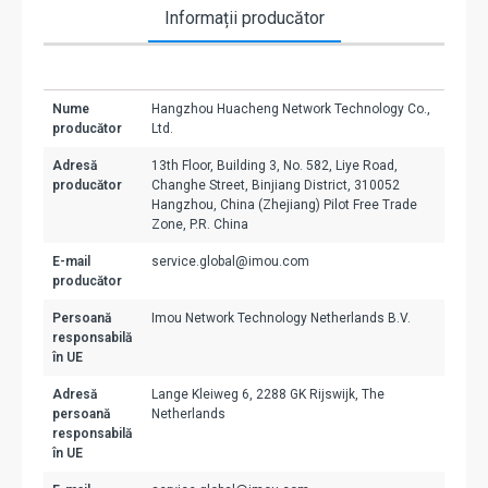
Informații producător
Nume
Hangzhou Huacheng Network Technology Co.,
producător
Ltd.
Adresă
13th Floor, Building 3, No. 582, Liye Road,
producător
Changhe Street, Binjiang District, 310052
Hangzhou, China (Zhejiang) Pilot Free Trade
Zone, P.R. China
E-mail
service.global@imou.com
producător
Persoană
Imou Network Technology Netherlands B.V.
responsabilă
în UE
Adresă
Lange Kleiweg 6, 2288 GK Rijswijk, The
persoană
Netherlands
responsabilă
în UE