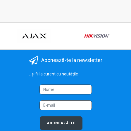
Abonează-te la newsletter
...și fii la curent cu noutățile
ABONEAZĂ-TE