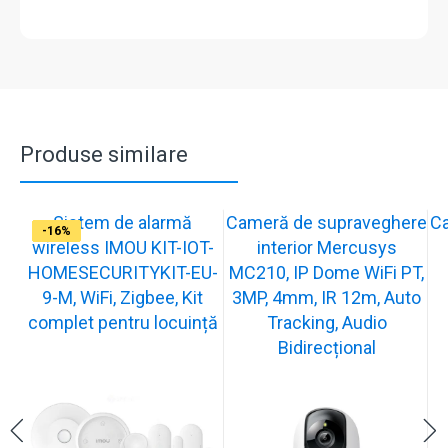
Produse similare
Sistem de alarmă
Cameră de supraveghere
C
-31%
-19%
-21%
-13%
-15%
-20%
-12%
-13%
-16%
wireless IMOU KIT-IOT-
interior Mercusys
HOMESECURITYKIT-EU-
MC210, IP Dome WiFi PT,
9-M, WiFi, Zigbee, Kit
3MP, 4mm, IR 12m, Auto
complet pentru locuință
Tracking, Audio
Bidirecțional