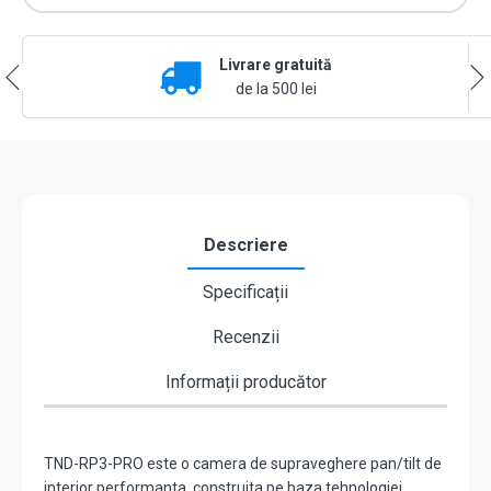
IP
WiFi
6,
Livrare gratuită
rezolutie
3.0MP,
de la 500 lei
Audio
bidirectional,
Apelare,
SD-
card,
IR
12m,
Descriere
Alarma
-
Specificații
TENDA
TND-
Recenzii
RP3-
PRO
Informații producător
TND-RP3-PRO este o camera de supraveghere pan/tilt de
interior performanta, construita pe baza tehnologiei