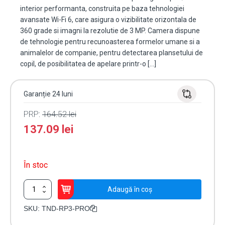
interior performanta, construita pe baza tehnologiei
avansate Wi-Fi 6, care asigura o vizibilitate orizontala de
360 grade si imagni la rezolutie de 3 MP. Camera dispune
de tehnologie pentru recunoasterea formelor umane si a
animalelor de companie, pentru detectarea plansetului de
copil, de posibilitatea de apelare printr-o […]
Garanție 24 luni
PRP:
164.52
lei
137.09
lei
În stoc
Cantitate
Adaugă în coș
Camera
mini
SKU:
TND-RP3-PRO
PT