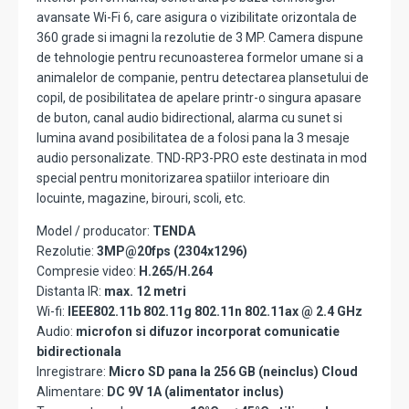
avansate Wi-Fi 6, care asigura o vizibilitate orizontala de
360 grade si imagni la rezolutie de 3 MP. Camera dispune
de tehnologie pentru recunoasterea formelor umane si a
animalelor de companie, pentru detectarea plansetului de
copil, de posibilitatea de apelare printr-o singura apasare
de buton, canal audio bidirectional, alarma cu sunet si
lumina avand posibilitatea de a folosi pana la 3 mesaje
audio personalizate. TND-RP3-PRO este destinata in mod
special pentru monitorizarea spatiilor interioare din
locuinte, magazine, birouri, scoli, etc.
Model / producator:
TENDA
Rezolutie:
3MP@20fps (2304x1296)
Compresie video:
H.265/H.264
Distanta IR:
max. 12 metri
Wi-fi:
IEEE802.11b 802.11g 802.11n 802.11ax @ 2.4 GHz
Audio:
microfon si difuzor incorporat comunicatie
bidirectionala
Inregistrare:
Micro SD pana la 256 GB (neinclus) Cloud
Alimentare:
DC 9V 1A (alimentator inclus)