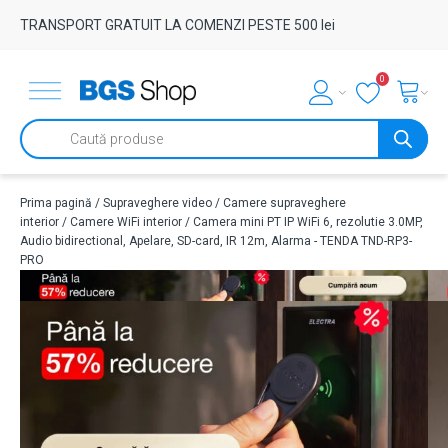
TRANSPORT GRATUIT LA COMENZI PESTE 500 lei
0
Products
search
Prima pagină
/
Supraveghere video
/
Camere supraveghere
interior
/
Camere WiFi interior
/ Camera mini PT IP WiFi 6, rezolutie 3.0MP,
Audio bidirectional, Apelare, SD-card, IR 12m, Alarma - TENDA TND-RP3-
PRO