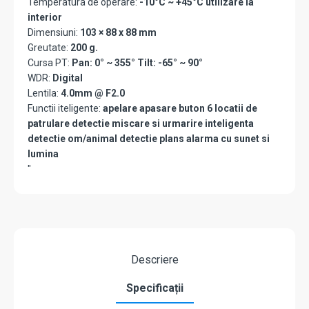
Temperatura de operare:
-10°C ~ +45°C utilizare la
interior
Dimensiuni:
103 × 88 x 88 mm
Greutate:
200 g.
Cursa PT:
Pan: 0° ~ 355° Tilt: -65° ~ 90°
WDR:
Digital
Lentila:
4.0mm @ F2.0
Functii iteligente:
apelare apasare buton 6 locatii de
patrulare detectie miscare si urmarire inteligenta
detectie om/animal detectie plans alarma cu sunet si
lumina
"
Descriere
Specificații