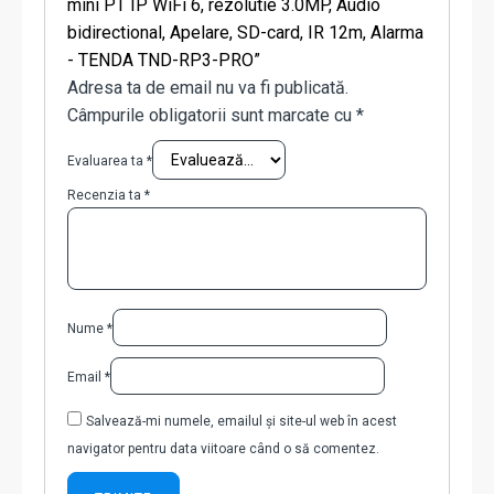
mini PT IP WiFi 6, rezolutie 3.0MP, Audio
bidirectional, Apelare, SD-card, IR 12m, Alarma
- TENDA TND-RP3-PRO”
Adresa ta de email nu va fi publicată.
Câmpurile obligatorii sunt marcate cu
*
Evaluarea ta
*
Recenzia ta
*
Nume
*
Email
*
Salvează-mi numele, emailul și site-ul web în acest
navigator pentru data viitoare când o să comentez.