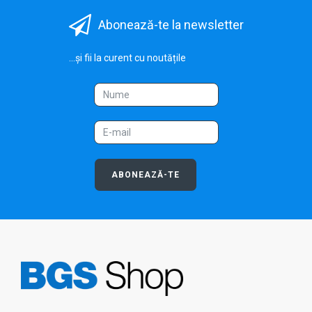
Abonează-te la newsletter
...și fii la curent cu noutățile
ABONEAZĂ-TE