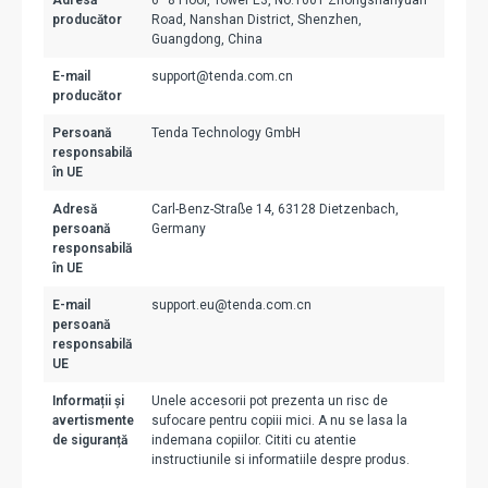
Adresă
6–8 Floor, Tower E3, No.1001 Zhongshanyuan
producător
Road, Nanshan District, Shenzhen,
Guangdong, China
E-mail
support@tenda.com.cn
producător
Persoană
Tenda Technology GmbH
responsabilă
în UE
Adresă
Carl-Benz-Straße 14, 63128 Dietzenbach,
persoană
Germany
responsabilă
în UE
E-mail
support.eu@tenda.com.cn
persoană
responsabilă
UE
Informații și
Unele accesorii pot prezenta un risc de
avertismente
sufocare pentru copiii mici. A nu se lasa la
de siguranță
indemana copiilor. Cititi cu atentie
instructiunile si informatiile despre produs.