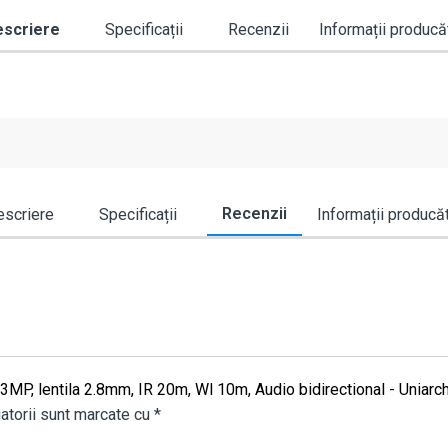
scriere
Specificații
Recenzii
Informații producă
Recenzii
scriere
Specificații
Informații producă
I, 3MP, lentila 2.8mm, IR 20m, Wl 10m, Audio bidirectional - Uni
atorii sunt marcate cu
*