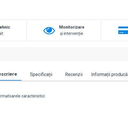
tehnic
Monitorizare
it
și intervenție
scriere
Specificații
Recenzii
Informații producă
rmatoarele caracteristici: