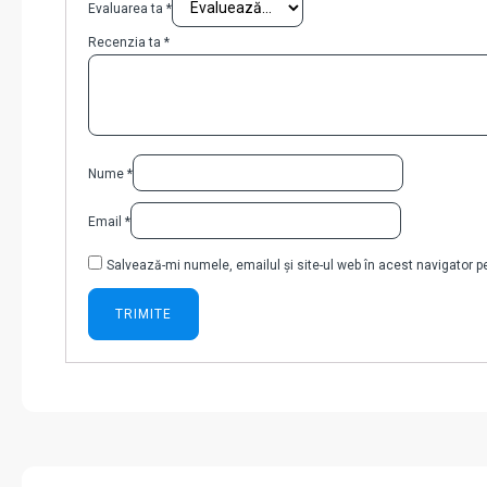
Evaluarea ta
*
Recenzia ta
*
Nume
*
Email
*
Salvează-mi numele, emailul și site-ul web în acest navigator 