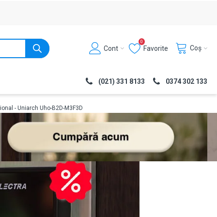
0
Coș
Cont
Favorite
(021) 331 8133
0374 302 133
ctional - Uniarch Uho-B2D-M3F3D