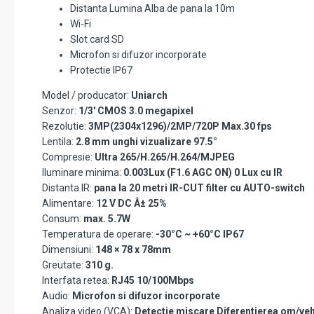
Distanta Lumina Alba de pana la 10m
Wi-Fi
Slot card SD
Microfon si difuzor incorporate
Protectie IP67
Model / producator:
Uniarch
Senzor:
1/3' CMOS 3.0 megapixel
Rezolutie:
3MP(2304x1296)/2MP/720P Max.30 fps
Lentila:
2.8 mm unghi vizualizare 97.5°
Compresie:
Ultra 265/H.265/H.264/MJPEG
Iluminare minima:
0.003Lux (F1.6 AGC ON) 0 Lux cu IR
Distanta IR:
pana la 20 metri IR-CUT filter cu AUTO-switch
Alimentare:
12 V DC Â± 25%
Consum:
max. 5.7W
Temperatura de operare:
-30°C ~ +60°C IP67
Dimensiuni:
148 × 78 x 78mm
Greutate:
310 g.
Interfata retea:
RJ45 10/100Mbps
Audio:
Microfon si difuzor incorporate
Analiza video (VCA):
Detectie miscare Diferentierea om/ve