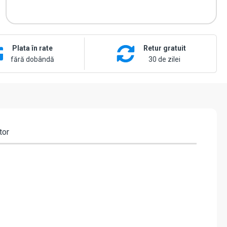
Uho-
B2D-
M3F3D
Plata în rate
Retur gratuit
fără dobândă
30 de zilei
tor