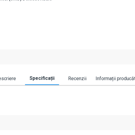
Specificații
scriere
Recenzii
Informații producă