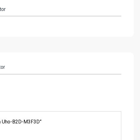
tor
tor
arch Uho-B2D-M3F3D”