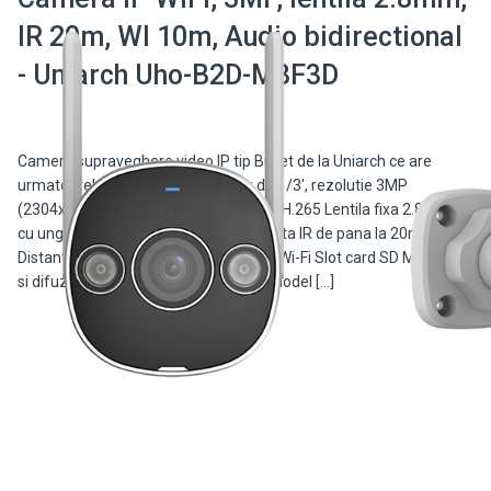
IR 20m, Wl 10m, Audio bidirectional
- Uniarch Uho-B2D-M3F3D
Camera supraveghere video IP tip Bullet de la Uniarch ce are
urmatoarele caracteristici: Senzor de 1/3', rezolutie 3MP
(2304x1296)@25fps Compresie Ultra-H.265 Lentila fixa 2.8 mm
cu unghi de vizualizare de 97.5° Distanta IR de pana la 20m
Distanta Lumina Alba de pana la 10m Wi-Fi Slot card SD Microfon
si difuzor incorporate Protectie IP67 Model […]