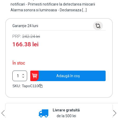
notificari - Primesti notificare la detectarea miscarii
Alarma sonora si luminoasa - Declanseaza […]
Garanție 24 luni
PRP:
242.24
lei
166.38
lei
În stoc
Cantitate
Adaugă în coș
Camera
IP
SKU:
TapoC110
Wi-
Fi,
3MP,
Audio
Livrare gratuită
bidirectional,
Alarma,
de la 500 lei