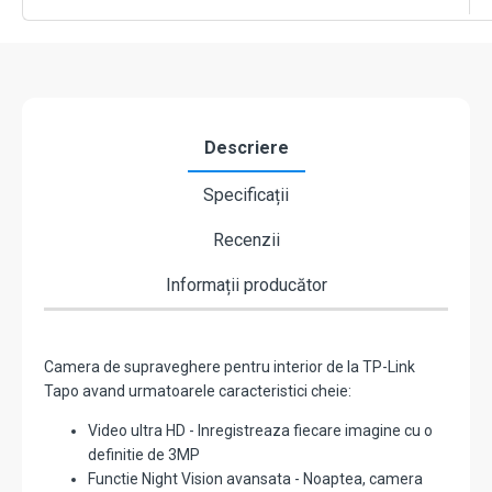
IR
9M
-
TP-
Link
Tapo
TapoC110
Descriere
Specificații
Recenzii
Informații producător
Camera de supraveghere pentru interior de la TP-Link
Tapo avand urmatoarele caracteristici cheie:
Video ultra HD - Inregistreaza fiecare imagine cu o
definitie de 3MP
Functie Night Vision avansata - Noaptea, camera