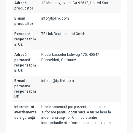
Adresă
10 Mauchly, Irvine, CA 92618, United States
producător
E-mail
info@tp-link.com
producător
Persoană
TP-Link Deutschland GmbH
responsabilă
în UE
Adresă
Niederkasseler Lohweg 175, 40547
persoană
Düsseldorf, Germany
responsabilă
în UE
E-mail
info.de@tp-link.com
persoană
responsabilă
UE
Informații și
Unele accesorii pot prezenta un risc de
avertismente
sufocare pentru copiii mici. A nu se lasa la
de siguranță
indemana copiilor. Cititi cu atentie
instructiunile si informatiile despre produs.