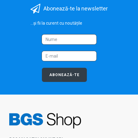
Abonează-te la newsletter
...și fii la curent cu noutățile
ABONEAZĂ-TE