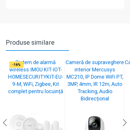
Produse similare
Sistem de alarmă
Cameră de supraveghere
C
-31%
-19%
-21%
-13%
-15%
-20%
-12%
-13%
-16%
wireless IMOU KIT-IOT-
interior Mercusys
HOMESECURITYKIT-EU-
MC210, IP Dome WiFi PT,
9-M, WiFi, Zigbee, Kit
3MP, 4mm, IR 12m, Auto
complet pentru locuință
Tracking, Audio
Bidirecțional