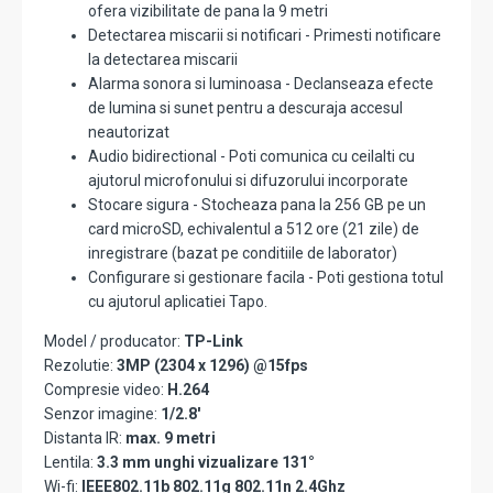
ofera vizibilitate de pana la 9 metri
Detectarea miscarii si notificari - Primesti notificare
la detectarea miscarii
Alarma sonora si luminoasa - Declanseaza efecte
de lumina si sunet pentru a descuraja accesul
neautorizat
Audio bidirectional - Poti comunica cu ceilalti cu
ajutorul microfonului si difuzorului incorporate
Stocare sigura - Stocheaza pana la 256 GB pe un
card microSD, echivalentul a 512 ore (21 zile) de
inregistrare (bazat pe conditiile de laborator)
Configurare si gestionare facila - Poti gestiona totul
cu ajutorul aplicatiei Tapo.
Model / producator:
TP-Link
Rezolutie:
3MP (2304 x 1296) @15fps
Compresie video:
H.264
Senzor imagine:
1/2.8'
Distanta IR:
max. 9 metri
Lentila:
3.3 mm unghi vizualizare 131°
Wi-fi:
IEEE802.11b 802.11g 802.11n 2.4Ghz