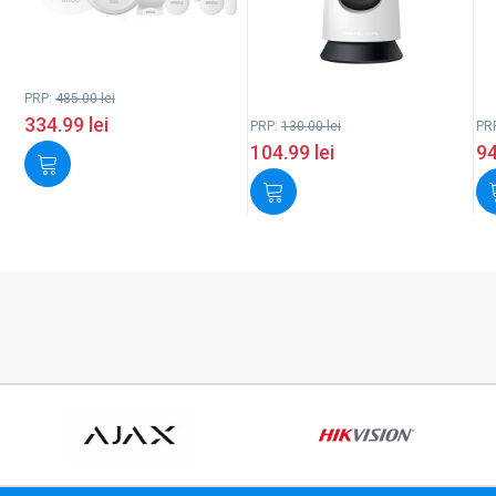
PRP:
485.00
lei
334.99
lei
PRP:
130.00
lei
PR
104.99
lei
9