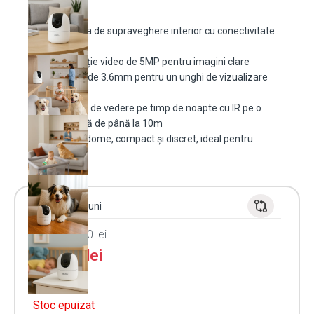
Camera de supraveghere interior cu conectivitate
Wi-Fi
Rezoluție video de 5MP pentru imagini clare
Lentilă de 3.6mm pentru un unghi de vizualizare
extins
Funcție de vedere pe timp de noapte cu IR pe o
distanță de până la 10m
Model dome, compact și discret, ideal pentru
interior
Garanție 24 luni
PRP:
170.00
lei
135.99
lei
Stoc epuizat