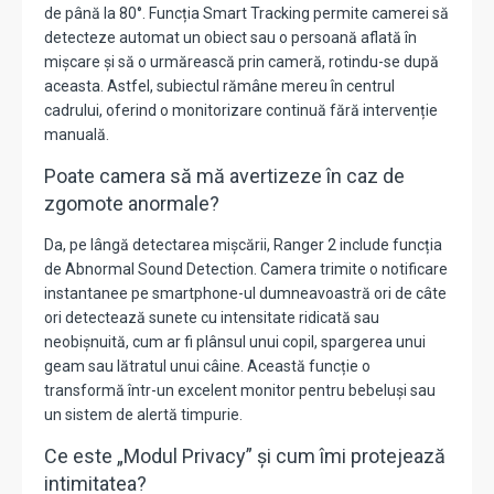
de până la
80°
.
Funcția
Smart Tracking
permite camerei să
detecteze automat un obiect sau o persoană aflată în
mișcare și să o urmărească prin cameră, rotindu-se după
aceasta.
Astfel, subiectul rămâne mereu în centrul
cadrului, oferind o monitorizare continuă fără intervenție
manuală.
Poate camera să mă avertizeze în caz de
zgomote anormale?
Da, pe lângă detectarea mișcării, Ranger 2 include funcția
de
Abnormal Sound Detection
.
Camera trimite o notificare
instantanee pe smartphone-ul dumneavoastră ori de câte
ori detectează sunete cu intensitate ridicată sau
neobișnuită, cum ar fi plânsul unui copil, spargerea unui
geam sau lătratul unui câine.
Această funcție o
transformă într-un excelent monitor pentru bebeluși sau
un sistem de alertă timpurie.
Ce este „Modul Privacy” și cum îmi protejează
intimitatea?