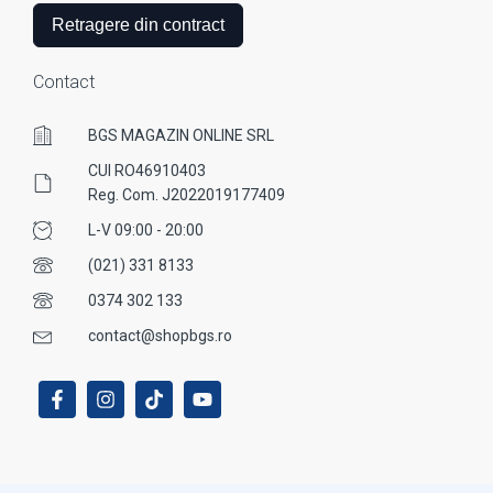
Retragere din contract
Contact
BGS MAGAZIN ONLINE SRL
CUI RO46910403
Reg. Com. J2022019177409
L-V 09:00 - 20:00
(021) 331 8133
0374 302 133
contact@shopbgs.ro