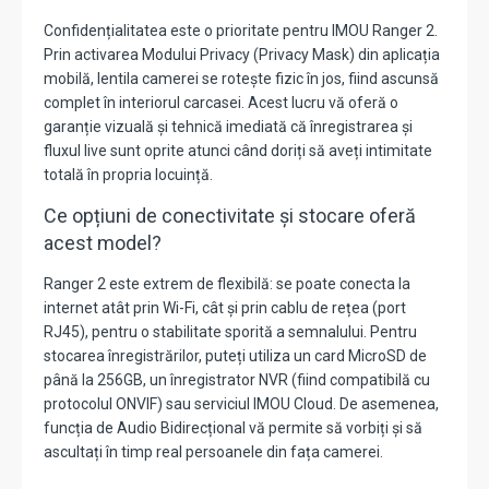
Confidențialitatea este o prioritate pentru IMOU Ranger 2.
Prin activarea Modului Privacy (Privacy Mask) din aplicația
mobilă, lentila camerei se rotește fizic în jos, fiind ascunsă
complet în interiorul carcasei. Acest lucru vă oferă o
garanție vizuală și tehnică imediată că înregistrarea și
fluxul live sunt oprite atunci când doriți să aveți intimitate
totală în propria locuință.
Ce opțiuni de conectivitate și stocare oferă
acest model?
Ranger 2 este extrem de flexibilă: se poate conecta la
internet atât prin Wi-Fi, cât și prin cablu de rețea (port
RJ45), pentru o stabilitate sporită a semnalului. Pentru
stocarea înregistrărilor, puteți utiliza un card MicroSD de
până la 256GB, un înregistrator NVR (fiind compatibilă cu
protocolul ONVIF) sau serviciul IMOU Cloud. De asemenea,
funcția de Audio Bidirecțional vă permite să vorbiți și să
ascultați în timp real persoanele din fața camerei.