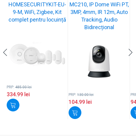
HOMESECURITYKIT-EU-
MC210, IP Dome WiFi PT,
9-M, WiFi, Zigbee, Kit
3MP, 4mm, IR 12m, Auto
complet pentru locuință
Tracking, Audio
Bidirecțional
PRP:
485.00
lei
334.99
lei
PRP:
130.00
lei
PR
104.99
lei
9