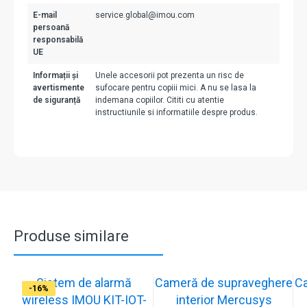
E-mail
service.global@imou.com
persoană
responsabilă
UE
Informații și
Unele accesorii pot prezenta un risc de
avertismente
sufocare pentru copiii mici. A nu se lasa la
de siguranță
indemana copiilor. Cititi cu atentie
instructiunile si informatiile despre produs.
Produse similare
Sistem de alarmă
Cameră de supraveghere
C
-31%
-19%
-21%
-13%
-15%
-20%
-12%
-13%
-16%
wireless IMOU KIT-IOT-
interior Mercusys