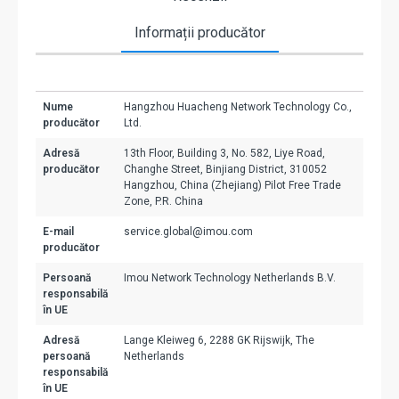
Informații producător
Nume
Hangzhou Huacheng Network Technology Co.,
producător
Ltd.
Adresă
13th Floor, Building 3, No. 582, Liye Road,
producător
Changhe Street, Binjiang District, 310052
Hangzhou, China (Zhejiang) Pilot Free Trade
Zone, P.R. China
E-mail
service.global@imou.com
producător
Persoană
Imou Network Technology Netherlands B.V.
responsabilă
în UE
Adresă
Lange Kleiweg 6, 2288 GK Rijswijk, The
persoană
Netherlands
responsabilă
în UE