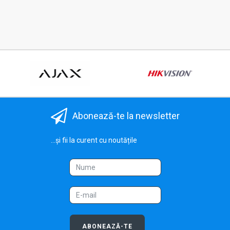
Abonează-te la newsletter
...și fii la curent cu noutățile
ABONEAZĂ-TE