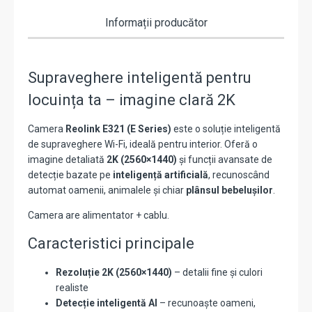
Informații producător
Supraveghere inteligentă pentru
locuința ta – imagine clară 2K
Camera
Reolink E321 (E Series)
este o soluție inteligentă
de supraveghere Wi-Fi, ideală pentru interior. Oferă o
imagine detaliată
2K (2560×1440)
și funcții avansate de
detecție bazate pe
inteligență artificială
, recunoscând
automat oamenii, animalele și chiar
plânsul bebelușilor
.
Camera are alimentator + cablu.
Caracteristici principale
Rezoluție 2K (2560×1440)
– detalii fine și culori
realiste
Detecție inteligentă AI
– recunoaște oameni,