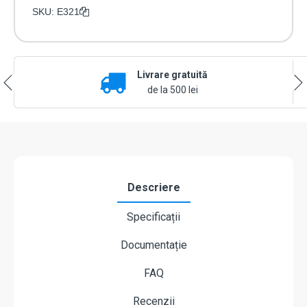
de
SKU:
E321
supraveghere
Wi-
Fi
Reolink
Livrare gratuită
E321
2K
de la 500 lei
(E
Series)
cu
detectie
inteligenta
oameni/animale/plans,
IR
Descriere
12m
si
Specificații
audio
bidirectional
Documentație
FAQ
Recenzii