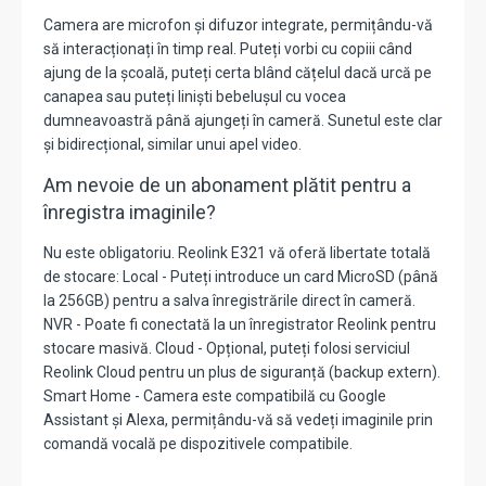
Camera are microfon și difuzor integrate, permițându-vă
să interacționați în timp real. Puteți vorbi cu copiii când
ajung de la școală, puteți certa blând cățelul dacă urcă pe
canapea sau puteți liniști bebelușul cu vocea
dumneavoastră până ajungeți în cameră. Sunetul este clar
și bidirecțional, similar unui apel video.
Am nevoie de un abonament plătit pentru a
înregistra imaginile?
Nu este obligatoriu. Reolink E321 vă oferă libertate totală
de stocare: Local - Puteți introduce un card MicroSD (până
la 256GB) pentru a salva înregistrările direct în cameră.
NVR - Poate fi conectată la un înregistrator Reolink pentru
stocare masivă. Cloud - Opțional, puteți folosi serviciul
Reolink Cloud pentru un plus de siguranță (backup extern).
Smart Home - Camera este compatibilă cu Google
Assistant și Alexa, permițându-vă să vedeți imaginile prin
comandă vocală pe dispozitivele compatibile.