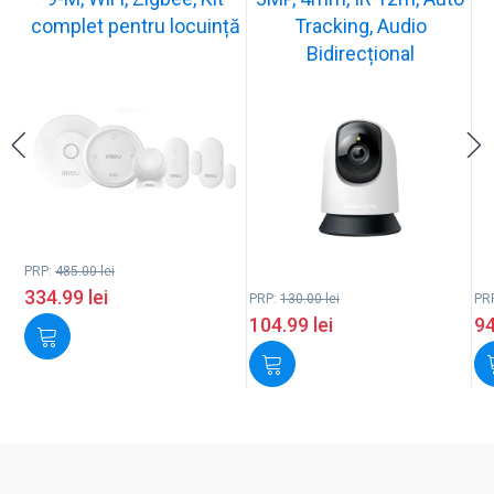
complet pentru locuință
Tracking, Audio
Bidirecțional
PRP:
485.00
lei
334.99
lei
PRP:
130.00
lei
PR
104.99
lei
9