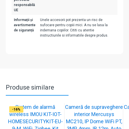
responsabilă
UE
Informații și
Unele accesorii pot prezenta un risc de
avertismente
sufocare pentru copiii mici. A nu se lasa la
de siguranță
indemana copiilor. Cititi cu atentie
instructiunile si informatiile despre produs.
Produse similare
Sistem de alarmă
Cameră de supraveghere
C
-31%
-19%
-21%
-13%
-15%
-20%
-12%
-13%
-16%
wireless IMOU KIT-IOT-
interior Mercusys
HOMESECURITYKIT-EU-
MC210, IP Dome WiFi PT,
9-M, WiFi, Zigbee, Kit
3MP, 4mm, IR 12m, Auto