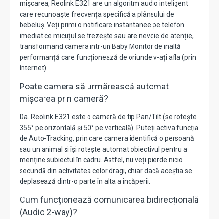
mișcarea, Reolink E321 are un algoritm audio inteligent
care recunoaște frecvența specifică a plânsului de
bebeluș. Veți primi o notificare instantanee pe telefon
imediat ce micuțul se trezește sau are nevoie de atenție,
transformând camera într-un Baby Monitor de înaltă
performanță care funcționează de oriunde v-ați afla (prin
internet).
Poate camera să urmărească automat
mișcarea prin cameră?
Da. Reolink E321 este o cameră de tip Pan/Tilt (se rotește
355° pe orizontală și 50° pe verticală). Puteți activa funcția
de Auto-Tracking, prin care camera identifică o persoană
sau un animal și își rotește automat obiectivul pentru a
menține subiectul în cadru. Astfel, nu veți pierde nicio
secundă din activitatea celor dragi, chiar dacă aceștia se
deplasează dintr-o parte în alta a încăperii.
Cum funcționează comunicarea bidirecțională
(Audio 2-way)?