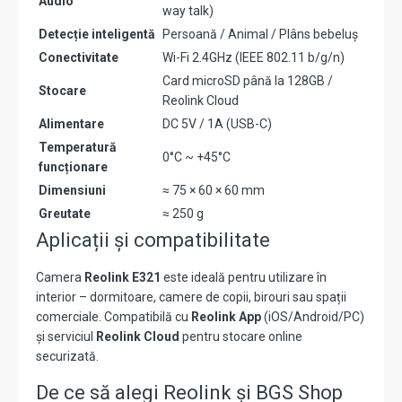
Audio
way talk)
Detecție inteligentă
Persoană / Animal / Plâns bebeluș
Conectivitate
Wi-Fi 2.4GHz (IEEE 802.11 b/g/n)
Card microSD până la 128GB /
Stocare
Reolink Cloud
Alimentare
DC 5V / 1A (USB-C)
Temperatură
0°C ~ +45°C
funcționare
Dimensiuni
≈ 75 × 60 × 60 mm
Greutate
≈ 250 g
Aplicații și compatibilitate
Camera
Reolink E321
este ideală pentru utilizare în
interior – dormitoare, camere de copii, birouri sau spații
comerciale. Compatibilă cu
Reolink App
(iOS/Android/PC)
și serviciul
Reolink Cloud
pentru stocare online
securizată.
De ce să alegi Reolink și BGS Shop