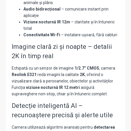
animale și plâns
Audio bidirecțional
– comunicare instant prin
aplicație
Viziune nocturnă IR 12m
– claritate și în întuneric
total
Conectivitate Wi-Fi
– instalare ușoară, fără cabluri
Imagine clară zi și noapte – detalii
2K în timp real
Echipată cu un senzor de imagine
1/2.7” CMOS
, camera
Reolink E321
redă imagini la calitate
2K
, oferind o
vizualizare clară a persoanelor, obiectelor și activităților.
Funcția
viziune nocturnă IR 12 metri
asigură
supraveghere non-stop, chiar și în întuneric complet.
Detecție inteligentă AI –
recunoaștere precisă și alerte utile
Camera utilizează algoritmi avansați pentru
detectarea