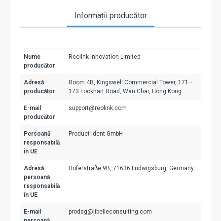
Informații producător
Nume
Reolink Innovation Limited
producător
Adresă
Room 4B, Kingswell Commercial Tower, 171–
producător
173 Lockhart Road, Wan Chai, Hong Kong
E-mail
support@reolink.com
producător
Persoană
Product Ident GmbH
responsabilă
în UE
Adresă
Hoferstraße 9B, 71636 Ludwigsburg, Germany
persoană
responsabilă
în UE
E-mail
prodsg@libelleconsulting.com
persoană