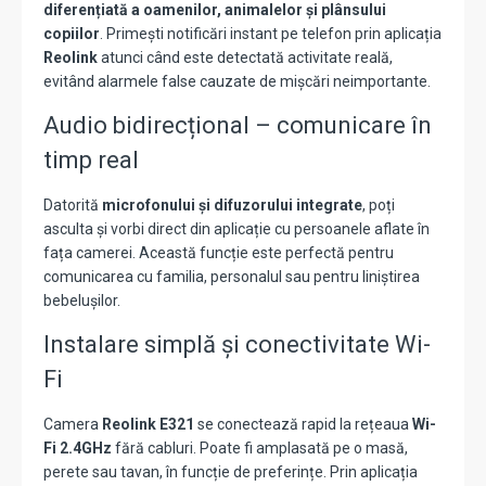
diferențiată a oamenilor, animalelor și plânsului
copiilor
. Primești notificări instant pe telefon prin aplicația
Reolink
atunci când este detectată activitate reală,
evitând alarmele false cauzate de mișcări neimportante.
Audio bidirecțional – comunicare în
timp real
Datorită
microfonului și difuzorului integrate
, poți
asculta și vorbi direct din aplicație cu persoanele aflate în
fața camerei. Această funcție este perfectă pentru
comunicarea cu familia, personalul sau pentru liniștirea
bebelușilor.
Instalare simplă și conectivitate Wi-
Fi
Camera
Reolink E321
se conectează rapid la rețeaua
Wi-
Fi 2.4GHz
fără cabluri. Poate fi amplasată pe o masă,
perete sau tavan, în funcție de preferințe. Prin aplicația