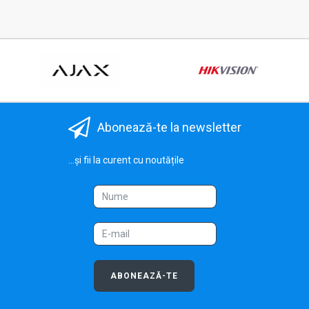
Abonează-te la newsletter
...și fii la curent cu noutățile
ABONEAZĂ-TE