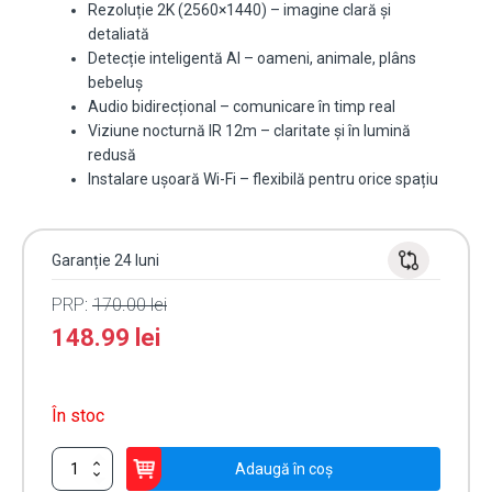
Rezoluție 2K (2560×1440) – imagine clară și
detaliată
Detecție inteligentă AI – oameni, animale, plâns
bebeluș
Audio bidirecțional – comunicare în timp real
Viziune nocturnă IR 12m – claritate și în lumină
redusă
Instalare ușoară Wi-Fi – flexibilă pentru orice spațiu
Garanție 24 luni
PRP:
170.00
lei
148.99
lei
În stoc
Cantitate
Adaugă în coș
Camera