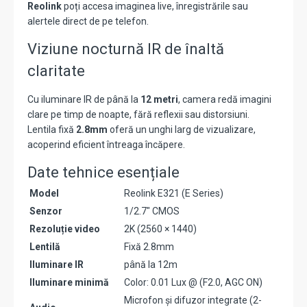
Reolink
poți accesa imaginea live, înregistrările sau
alertele direct de pe telefon.
Viziune nocturnă IR de înaltă
claritate
Cu iluminare IR de până la
12 metri
, camera redă imagini
clare pe timp de noapte, fără reflexii sau distorsiuni.
Lentila fixă
2.8mm
oferă un unghi larg de vizualizare,
acoperind eficient întreaga încăpere.
Date tehnice esențiale
Model
Reolink E321 (E Series)
Senzor
1/2.7" CMOS
Rezoluție video
2K (2560 × 1440)
Lentilă
Fixă 2.8mm
Iluminare IR
până la 12m
Iluminare minimă
Color: 0.01 Lux @ (F2.0, AGC ON)
Microfon și difuzor integrate (2-