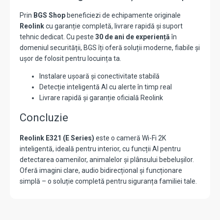
Prin
BGS Shop
beneficiezi de echipamente originale
Reolink
cu garanție completă, livrare rapidă și suport
tehnic dedicat. Cu peste
30 de ani de experiență
în
domeniul securității, BGS îți oferă soluții moderne, fiabile și
ușor de folosit pentru locuința ta.
Instalare ușoară și conectivitate stabilă
Detecție inteligentă AI cu alerte în timp real
Livrare rapidă și garanție oficială Reolink
Concluzie
Reolink E321 (E Series)
este o cameră Wi-Fi 2K
inteligentă, ideală pentru interior, cu funcții AI pentru
detectarea oamenilor, animalelor și plânsului bebelușilor.
Oferă imagini clare, audio bidirecțional și funcționare
simplă – o soluție completă pentru siguranța familiei tale.