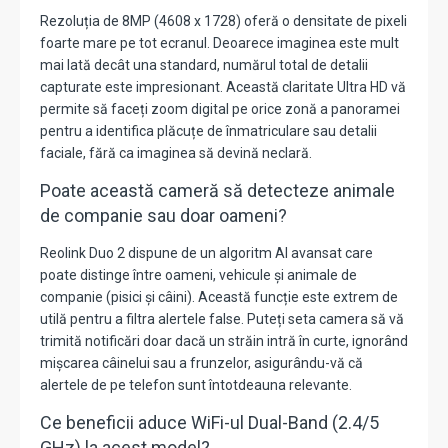
Rezoluția de 8MP (4608 x 1728) oferă o densitate de pixeli
foarte mare pe tot ecranul. Deoarece imaginea este mult
mai lată decât una standard, numărul total de detalii
capturate este impresionant. Această claritate Ultra HD vă
permite să faceți zoom digital pe orice zonă a panoramei
pentru a identifica plăcuțe de înmatriculare sau detalii
faciale, fără ca imaginea să devină neclară.
Poate această cameră să detecteze animale
de companie sau doar oameni?
Reolink Duo 2 dispune de un algoritm AI avansat care
poate distinge între oameni, vehicule și animale de
companie (pisici și câini). Această funcție este extrem de
utilă pentru a filtra alertele false. Puteți seta camera să vă
trimită notificări doar dacă un străin intră în curte, ignorând
mișcarea câinelui sau a frunzelor, asigurându-vă că
alertele de pe telefon sunt întotdeauna relevante.
Ce beneficii aduce WiFi-ul Dual-Band (2.4/5
GHz) la acest model?