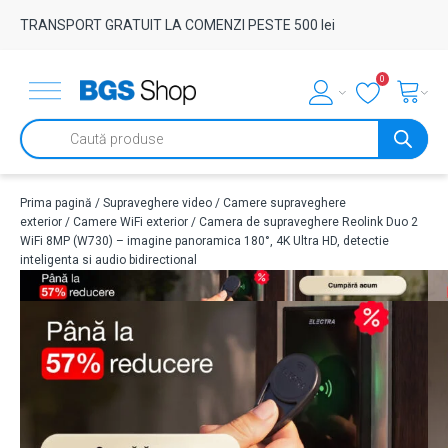
TRANSPORT GRATUIT LA COMENZI PESTE 500 lei
0
Products
search
Prima pagină
/
Supraveghere video
/
Camere supraveghere
exterior
/
Camere WiFi exterior
/ Camera de supraveghere Reolink Duo 2
WiFi 8MP (W730) – imagine panoramica 180°, 4K Ultra HD, detectie
inteligenta si audio bidirectional