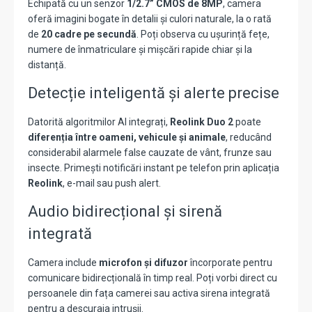
Echipată cu un senzor
1/2.7” CMOS de 8MP
, camera
oferă imagini bogate în detalii și culori naturale, la o rată
de
20 cadre pe secundă
. Poți observa cu ușurință fețe,
numere de înmatriculare și mișcări rapide chiar și la
distanță.
Detecție inteligentă și alerte precise
Datorită algoritmilor AI integrați,
Reolink Duo 2
poate
diferenția între oameni, vehicule și animale
, reducând
considerabil alarmele false cauzate de vânt, frunze sau
insecte. Primești notificări instant pe telefon prin aplicația
Reolink
, e-mail sau push alert.
Audio bidirecțional și sirenă
integrată
Camera include
microfon și difuzor
încorporate pentru
comunicare bidirecțională în timp real. Poți vorbi direct cu
persoanele din fața camerei sau activa sirena integrată
pentru a descuraja intrușii.