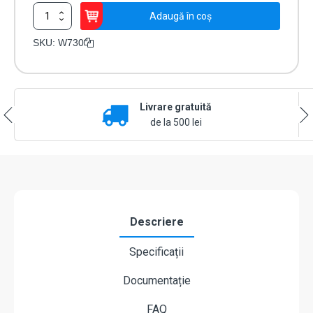
Cantitate
Adaugă în coș
Camera
de
SKU:
W730
supraveghere
Reolink
Duo
2
Livrare gratuită
WiFi
8MP
de la 500 lei
(W730)
–
imagine
panoramica
180°,
4K
Ultra
Descriere
HD,
detectie
Specificații
inteligenta
si
Documentație
audio
bidirectional
FAQ