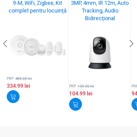
9-M, WiFi, Zigbee, Kit
3MP, 4mm, IR 12m, Auto
complet pentru locuință
Tracking, Audio
Bidirecțional
PRP:
485.00
lei
334.99
lei
PRP:
130.00
lei
PR
104.99
lei
9