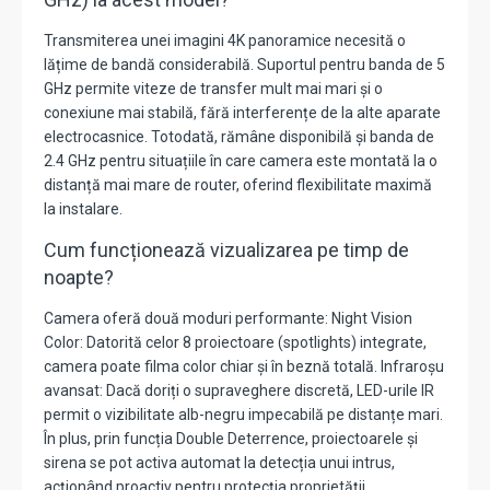
Transmiterea unei imagini 4K panoramice necesită o
lățime de bandă considerabilă. Suportul pentru banda de 5
GHz permite viteze de transfer mult mai mari și o
conexiune mai stabilă, fără interferențe de la alte aparate
electrocasnice. Totodată, rămâne disponibilă și banda de
2.4 GHz pentru situațiile în care camera este montată la o
distanță mai mare de router, oferind flexibilitate maximă
la instalare.
Cum funcționează vizualizarea pe timp de
noapte?
Camera oferă două moduri performante: Night Vision
Color: Datorită celor 8 proiectoare (spotlights) integrate,
camera poate filma color chiar și în beznă totală. Infraroșu
avansat: Dacă doriți o supraveghere discretă, LED-urile IR
permit o vizibilitate alb-negru impecabilă pe distanțe mari.
În plus, prin funcția Double Deterrence, proiectoarele și
sirena se pot activa automat la detecția unui intrus,
acționând proactiv pentru protecția proprietății.