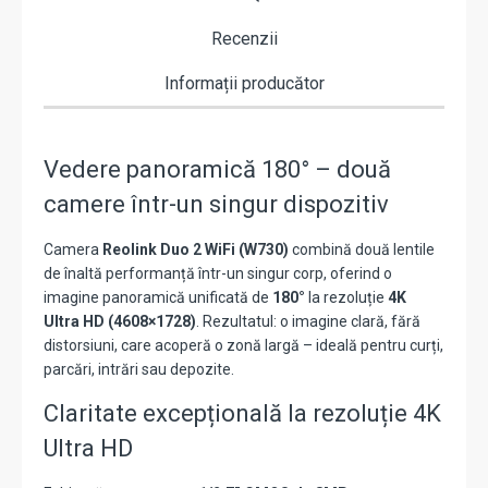
Recenzii
Informații producător
Vedere panoramică 180° – două
camere într-un singur dispozitiv
Camera
Reolink Duo 2 WiFi (W730)
combină două lentile
de înaltă performanță într-un singur corp, oferind o
imagine panoramică unificată de
180°
la rezoluție
4K
Ultra HD (4608×1728)
. Rezultatul: o imagine clară, fără
distorsiuni, care acoperă o zonă largă – ideală pentru curți,
parcări, intrări sau depozite.
Claritate excepțională la rezoluție 4K
Ultra HD