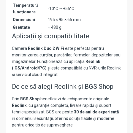
Temperatură
-10°C ~ +55°C
funcționare
Dimensiuni
195 × 95 × 65 mm
Greutate
≈ 480 g
Aplicații și compatibilitate
Camera
Reolink Duo 2 WiFi
este perfectă pentru
monitorizarea curților, parcărilor, fermelor, depozitelor sau
magazinelor. Funcționează cu aplicația
Reolink
(iOS/Android/PC)
și este compatibilă cu NVR-urile Reolink
și serviciul cloud integrat.
De ce să alegi Reolink și BGS Shop
Prin
BGS Shop
beneficiezi de echipamente originale
Reolink
, cu garanție completă, livrare rapidă și suport
tehnic specializat. BGS are peste
30 de ani de experiență
în domeniul securității, oferind soluții fiabile și moderne
pentru orice tip de supraveghere.