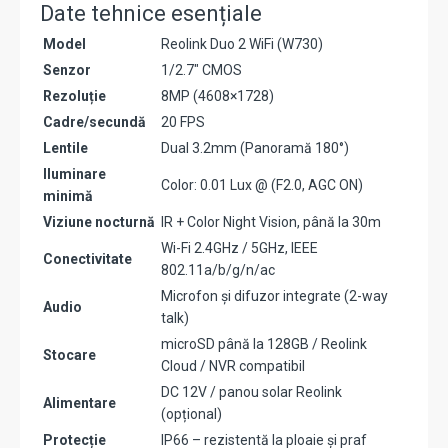
Date tehnice esențiale
Model
Reolink Duo 2 WiFi (W730)
Senzor
1/2.7" CMOS
Rezoluție
8MP (4608×1728)
Cadre/secundă
20 FPS
Lentile
Dual 3.2mm (Panoramă 180°)
Iluminare
Color: 0.01 Lux @ (F2.0, AGC ON)
minimă
Viziune nocturnă
IR + Color Night Vision, până la 30m
Wi-Fi 2.4GHz / 5GHz, IEEE
Conectivitate
802.11a/b/g/n/ac
Microfon și difuzor integrate (2-way
Audio
talk)
microSD până la 128GB / Reolink
Stocare
Cloud / NVR compatibil
DC 12V / panou solar Reolink
Alimentare
(opțional)
Protecție
IP66 – rezistentă la ploaie și praf