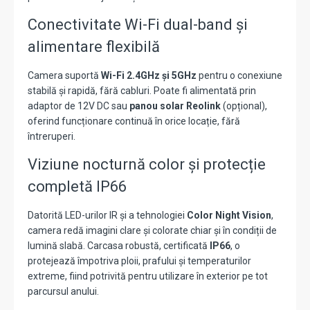
Conectivitate Wi-Fi dual-band și
alimentare flexibilă
Camera suportă
Wi-Fi 2.4GHz și 5GHz
pentru o conexiune
stabilă și rapidă, fără cabluri. Poate fi alimentată prin
adaptor de 12V DC sau
panou solar Reolink
(opțional),
oferind funcționare continuă în orice locație, fără
întreruperi.
Viziune nocturnă color și protecție
completă IP66
Datorită LED-urilor IR și a tehnologiei
Color Night Vision
,
camera redă imagini clare și colorate chiar și în condiții de
lumină slabă. Carcasa robustă, certificată
IP66
, o
protejează împotriva ploii, prafului și temperaturilor
extreme, fiind potrivită pentru utilizare în exterior pe tot
parcursul anului.