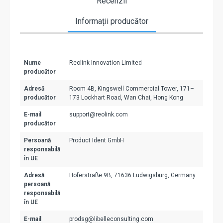
Recenzii
Informații producător
Nume
Reolink Innovation Limited
producător
Adresă
Room 4B, Kingswell Commercial Tower, 171–
producător
173 Lockhart Road, Wan Chai, Hong Kong
E-mail
support@reolink.com
producător
Persoană
Product Ident GmbH
responsabilă
în UE
Adresă
Hoferstraße 9B, 71636 Ludwigsburg, Germany
persoană
responsabilă
în UE
E-mail
prodsg@libelleconsulting.com