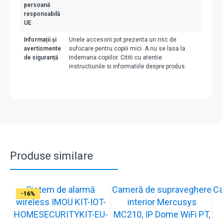
persoană
responsabilă
UE
Informații și
Unele accesorii pot prezenta un risc de
avertismente
sufocare pentru copiii mici. A nu se lasa la
de siguranță
indemana copiilor. Cititi cu atentie
instructiunile si informatiile despre produs.
Produse similare
Sistem de alarmă
Cameră de supraveghere
C
-31%
-19%
-21%
-13%
-15%
-20%
-12%
-13%
-16%
wireless IMOU KIT-IOT-
interior Mercusys
HOMESECURITYKIT-EU-
MC210, IP Dome WiFi PT,