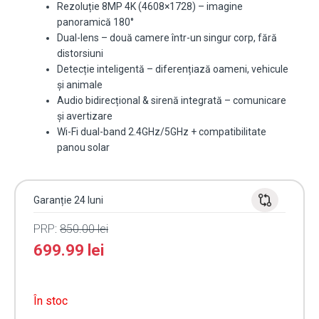
Rezoluție 8MP 4K (4608×1728) – imagine
panoramică 180°
Dual-lens – două camere într-un singur corp, fără
distorsiuni
Detecție inteligentă – diferențiază oameni, vehicule
și animale
Audio bidirecțional & sirenă integrată – comunicare
și avertizare
Wi-Fi dual-band 2.4GHz/5GHz + compatibilitate
panou solar
Garanție 24 luni
PRP:
850.00
lei
699.99
lei
În stoc