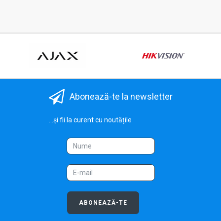
Abonează-te la newsletter
...și fii la curent cu noutățile
ABONEAZĂ-TE