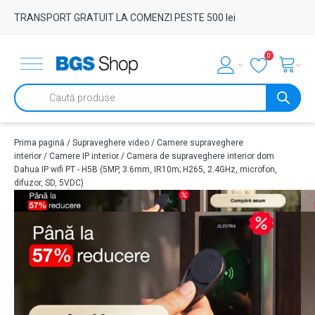
TRANSPORT GRATUIT LA COMENZI PESTE 500 lei
0
Products
search
Prima pagină
/
Supraveghere video
/
Camere supraveghere
interior
/
Camere IP interior
/ Camera de supraveghere interior dom
Dahua IP wifi PT - H5B (5MP, 3.6mm, IR10m; H265, 2.4GHz, microfon,
difuzor, SD, 5VDC)