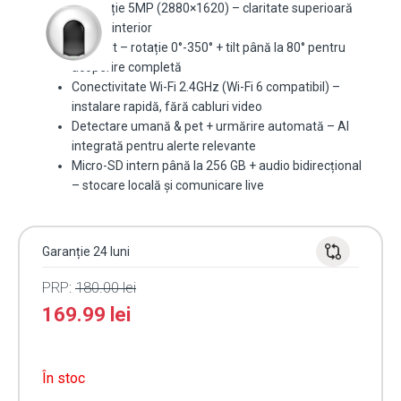
Rezoluție 5MP (2880×1620) – claritate superioară
pentru interior
Pan/Tilt – rotație 0°-350° + tilt până la 80° pentru
acoperire completă
Conectivitate Wi-Fi 2.4GHz (Wi-Fi 6 compatibil) –
instalare rapidă, fără cabluri video
Detectare umană & pet + urmărire automată – AI
integrată pentru alerte relevante
Micro-SD intern până la 256 GB + audio bidirecțional
– stocare locală și comunicare live
Garanție 24 luni
PRP:
180.00
lei
169.99
lei
În stoc