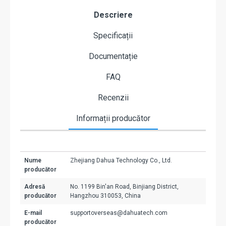
Descriere
Specificații
Documentație
FAQ
Recenzii
Informații producător
Nume
Zhejiang Dahua Technology Co., Ltd.
producător
Adresă
No. 1199 Bin'an Road, Binjiang District,
producător
Hangzhou 310053, China
E-mail
supportoverseas@dahuatech.com
producător