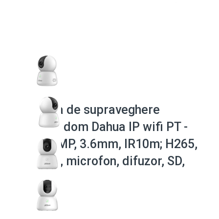
Camera de supraveghere
interior dom Dahua IP wifi PT -
H5B (5MP, 3.6mm, IR10m; H265,
2.4GHz, microfon, difuzor, SD,
5VDC)