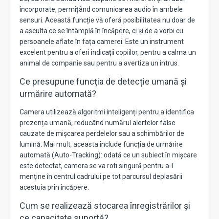
încorporate, permițând comunicarea audio în ambele
sensuri. Această funcție vă oferă posibilitatea nu doar de
a asculta ce se întâmplă în încăpere, ci și de a vorbi cu
persoanele aflate în fața camerei. Este un instrument
excelent pentru a oferi indicații copiilor, pentru a calma un
animal de companie sau pentru a avertiza un intrus.
Ce presupune funcția de detecție umană și
urmărire automată?
Camera utilizează algoritmi inteligenți pentru a identifica
prezența umană, reducând numărul alertelor false
cauzate de mișcarea perdelelor sau a schimbărilor de
lumină. Mai mult, aceasta include funcția de urmărire
automată (Auto-Tracking): odată ce un subiect în mișcare
este detectat, camera se va roti singură pentru a-l
menține în centrul cadrului pe tot parcursul deplasării
acestuia prin încăpere.
Cum se realizează stocarea înregistrărilor și
ce capacitate suportă?