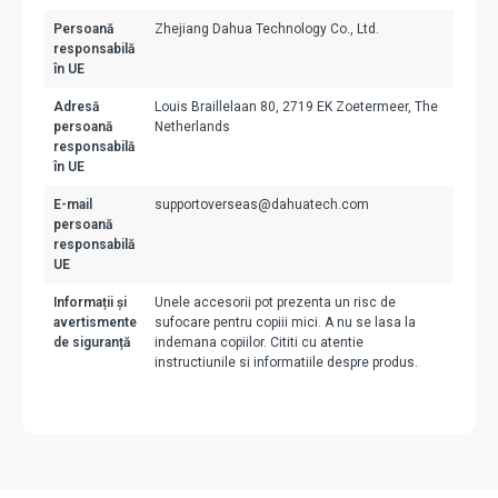
Persoană
Zhejiang Dahua Technology Co., Ltd.
responsabilă
în UE
Adresă
Louis Braillelaan 80, 2719 EK Zoetermeer, The
persoană
Netherlands
responsabilă
în UE
E-mail
supportoverseas@dahuatech.com
persoană
responsabilă
UE
Informații și
Unele accesorii pot prezenta un risc de
avertismente
sufocare pentru copiii mici. A nu se lasa la
de siguranță
indemana copiilor. Cititi cu atentie
instructiunile si informatiile despre produs.