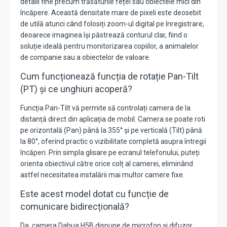
detalii fine precum trăsăturile feței sau obiectele mici din
încăpere. Această densitate mare de pixeli este deosebit
de utilă atunci când folosiți zoom-ul digital pe înregistrare,
deoarece imaginea își păstrează conturul clar, fiind o
soluție ideală pentru monitorizarea copiilor, a animalelor
de companie sau a obiectelor de valoare.
Cum funcționează funcția de rotație Pan-Tilt
(PT) și ce unghiuri acoperă?
Funcția Pan-Tilt vă permite să controlați camera de la
distanță direct din aplicația de mobil. Camera se poate roti
pe orizontală (Pan) până la 355° și pe verticală (Tilt) până
la 80°, oferind practic o vizibilitate completă asupra întregii
încăperi. Prin simpla glisare pe ecranul telefonului, puteți
orienta obiectivul către orice colț al camerei, eliminând
astfel necesitatea instalării mai multor camere fixe.
Este acest model dotat cu funcție de
comunicare bidirecțională?
Da, camera Dahua H5B dispune de microfon și difuzor