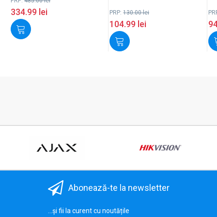
PRP:
485.00
lei
334.99
lei
PRP:
130.00
lei
PR
104.99
lei
9
Abonează-te la newsletter
...și fii la curent cu noutățile