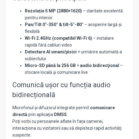
Rezoluție 5 MP (2880×1620)
– claritate excelentă
pentru interior
Pan/Tilt 0°-350° & tilt-5°-80°
– acoperire largă și
flexibilă
Wi-Fi 2.4GHz (compatibil Wi-Fi 6)
– instalare
rapidă fără cabluri video
Detectare AI umani/pisici
+ urmărire automată a
subiectului
Micro-SD până la 256 GB
+
audio bidirecţional
–
stocare locală și comunicare live
Comunică ușor cu funcția audio
bidirecțională
Microfonul și difuzorul integrate permit
comunicare
directă
prin aplicaţia
DMSS
.
Poţi vorbi cu persoanele aflate în fața camerei,
interacționa cu vizitatorii sau să depistezi rapid activităţi
suspecte.