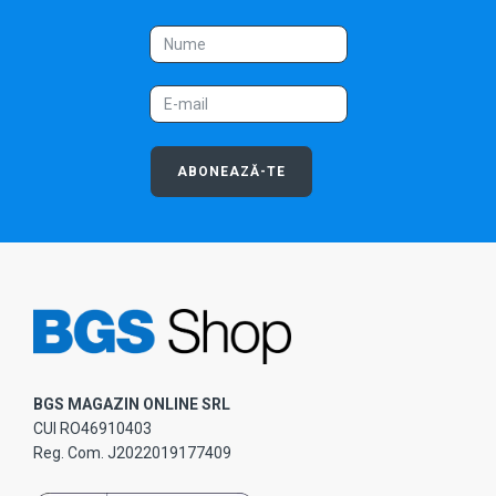
ABONEAZĂ-TE
BGS MAGAZIN ONLINE SRL
CUI RO46910403
Reg. Com. J2022019177409