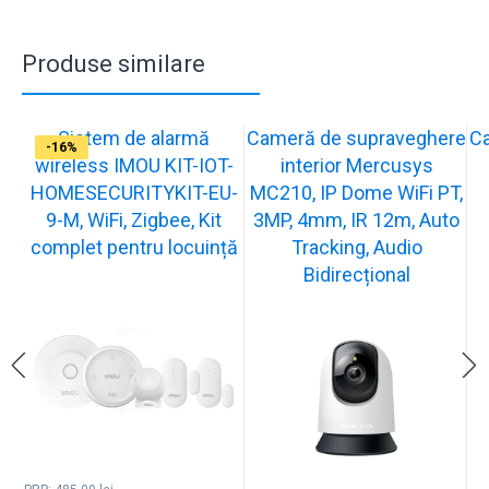
Produse similare
Sistem de alarmă
Cameră de supraveghere
C
-31%
-19%
-21%
-13%
-15%
-20%
-12%
-13%
-16%
wireless IMOU KIT-IOT-
interior Mercusys
HOMESECURITYKIT-EU-
MC210, IP Dome WiFi PT,
9-M, WiFi, Zigbee, Kit
3MP, 4mm, IR 12m, Auto
complet pentru locuință
Tracking, Audio
Bidirecțional