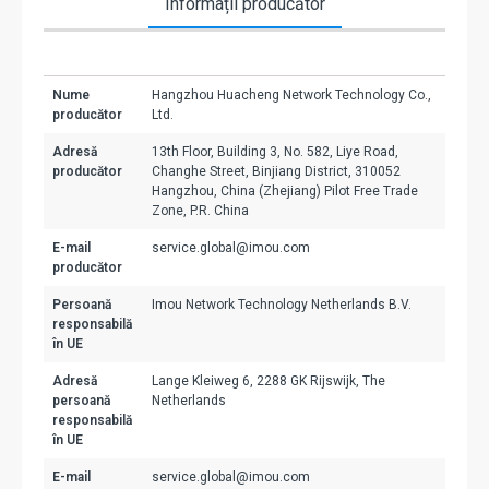
Informații producător
Nume
Hangzhou Huacheng Network Technology Co.,
producător
Ltd.
Adresă
13th Floor, Building 3, No. 582, Liye Road,
producător
Changhe Street, Binjiang District, 310052
Hangzhou, China (Zhejiang) Pilot Free Trade
Zone, P.R. China
E-mail
service.global@imou.com
producător
Persoană
Imou Network Technology Netherlands B.V.
responsabilă
în UE
Adresă
Lange Kleiweg 6, 2288 GK Rijswijk, The
persoană
Netherlands
responsabilă
în UE
E-mail
service.global@imou.com