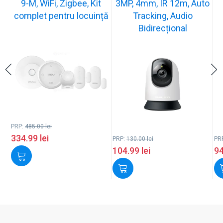
9-M, WiFi, Zigbee, Kit
3MP, 4mm, IR 12m, Auto
complet pentru locuință
Tracking, Audio
Bidirecțional
PRP:
485.00
lei
334.99
lei
PRP:
130.00
lei
PR
104.99
lei
9