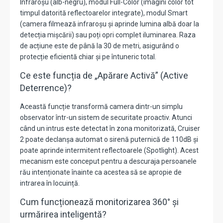
Infraroșu (alb-negru), modul Full-Color (imagini color tot
timpul datorită reflectoarelor integrate), modul Smart
(camera filmează infraroșu și aprinde lumina albă doar la
detecția mișcării) sau poți opri complet iluminarea. Raza
de acțiune este de până la 30 de metri, asigurând o
protecție eficientă chiar și pe întuneric total.
Ce este funcția de „Apărare Activă” (Active
Deterrence)?
Această funcție transformă camera dintr-un simplu
observator într-un sistem de securitate proactiv. Atunci
când un intrus este detectat în zona monitorizată, Cruiser
2 poate declanșa automat o sirenă puternică de 110dB și
poate aprinde intermitent reflectoarele (Spotlight). Acest
mecanism este conceput pentru a descuraja persoanele
rău intenționate înainte ca acestea să se apropie de
intrarea în locuință.
Cum funcționează monitorizarea 360° și
urmărirea inteligentă?