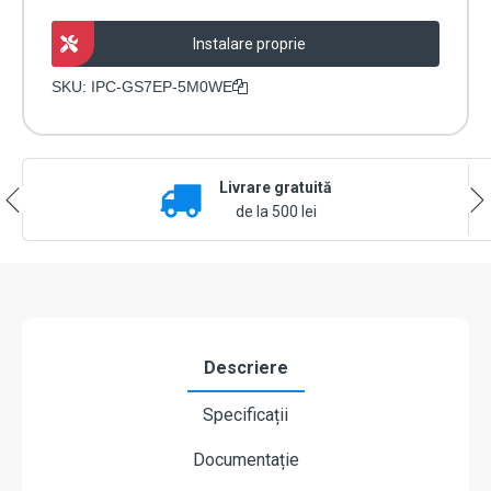
de
supraveghere
Instalare proprie
IMOU
IPC-
SKU:
IPC-GS7EP-5M0WE
GS7EP-
5M0WE
Cruiser
2
WiFi,
Livrare gratuită
5MP,
de la 500 lei
2K
QHD,
2880x1620,
3.6mm,
IR
30m,
microfon
Descriere
si
difuzor
Specificații
Documentație