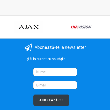
Abonează-te la newsletter
...și fii la curent cu noutățile
ABONEAZĂ-TE