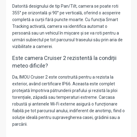
Datorită designului de tip Pan/Tilt, camera se poate roti
355° pe orizontală și 90° pe verticală, oferind o acoperire
completă a curții fără puncte moarte. Cu funcția Smart
Tracking activată, camera va identifica automat o
persoană sau un vehicul în mișcare și se va roti pentru a
urmări subiectul pe tot parcursul traseului său prin aria de
vizibilitate a camerei.
Este camera Cruiser 2 rezistentă la condiții
meteo dificile?
Da, IMOU Cruiser 2 este construită pentru a rezista la
exterior, având certificare IP66. Aceasta este complet
protejată împotriva pătrunderii prafului și rezistă la ploi
torențiale, zăpadă sau temperaturi extreme. Carcasa
robustă și antenele Wi-Fi externe asigură o funcționare
fiabilă pe tot parcursul anului, indiferent de anotimp, fiind o
soluție ideală pentru supravegherea casei, grădinii sau a
parcării.