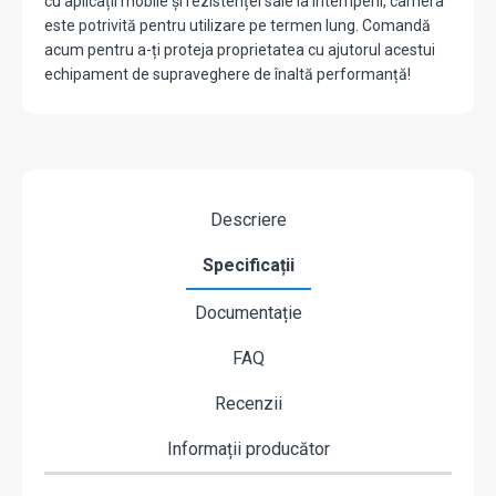
cu aplicații mobile și rezistenței sale la intemperii, camera
este potrivită pentru utilizare pe termen lung. Comandă
acum pentru a-ți proteja proprietatea cu ajutorul acestui
echipament de supraveghere de înaltă performanță!
Descriere
Specificații
Documentație
FAQ
Recenzii
Informații producător