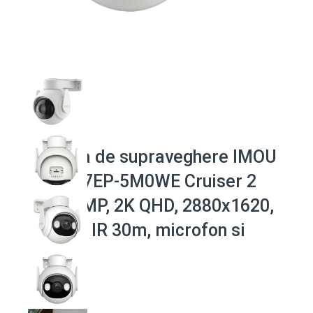
Camera de supraveghere IMOU
IPC-GS7EP-5M0WE Cruiser 2
WiFi, 5MP, 2K QHD, 2880x1620,
3.6mm, IR 30m, microfon si
difuzor