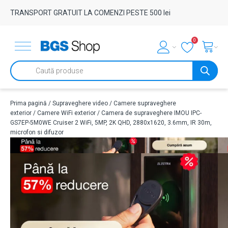
TRANSPORT GRATUIT LA COMENZI PESTE 500 lei
0
Products
search
Prima pagină
/
Supraveghere video
/
Camere supraveghere
exterior
/
Camere WiFi exterior
/ Camera de supraveghere IMOU IPC-
GS7EP-5M0WE Cruiser 2 WiFi, 5MP, 2K QHD, 2880x1620, 3.6mm, IR 30m,
microfon si difuzor