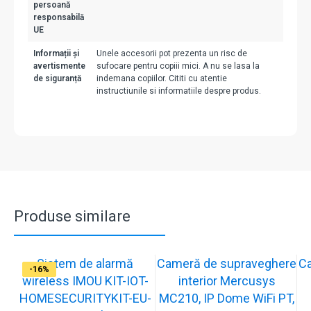
persoană
responsabilă
UE
Informații și
Unele accesorii pot prezenta un risc de
avertismente
sufocare pentru copiii mici. A nu se lasa la
de siguranță
indemana copiilor. Cititi cu atentie
instructiunile si informatiile despre produs.
Produse similare
Sistem de alarmă
Cameră de supraveghere
C
-31%
-19%
-21%
-13%
-15%
-20%
-12%
-13%
-16%
wireless IMOU KIT-IOT-
interior Mercusys
HOMESECURITYKIT-EU-
MC210, IP Dome WiFi PT,