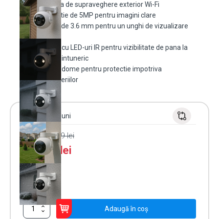
Camera de supraveghere exterior Wi-Fi
Rezolutie de 5MP pentru imagini clare
Lentila de 3.6 mm pentru un unghi de vizualizare
mare
Dotata cu LED-uri IR pentru vizibilitate de pana la
30m in intuneric
Design dome pentru protectie impotriva
intemperiilor
Garanție 24 luni
PRP:
289.99
lei
251.00
lei
În stoc
Cantitate
Adaugă în coș
Camera