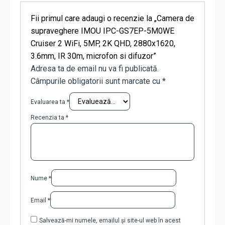
Fii primul care adaugi o recenzie la „Camera de
supraveghere IMOU IPC-GS7EP-5M0WE
Cruiser 2 WiFi, 5MP, 2K QHD, 2880x1620,
3.6mm, IR 30m, microfon si difuzor”
Adresa ta de email nu va fi publicată.
Câmpurile obligatorii sunt marcate cu
*
Evaluarea ta
*
Recenzia ta
*
Nume
*
Email
*
Salvează-mi numele, emailul și site-ul web în acest