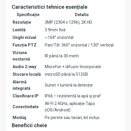
Caracteristici tehnice esențiale
Specificație
Detaliu
Rezoluție
3MP (2304 x 1296), 2K HD
Lentilă
3.9mm fixă
Unghi vizual
~104° orizontal
Funcție PTZ
Pan/Tilt: 360° orizontal / 130° vertical
Viziune
IR până la 30 metri
nocturnă
Audio 2-way
Microfon + difuzor încorporate
Stocare locală
microSD până la 512GB
Alarmă
Sunet + lumină la detecție
integrată
Clasificare IP
IP66 – rezistentă la apă și praf
Wi-Fi 2.4GHz, aplicație Tapo
Conectivitate
(iOS/Android)
Montaj
Pe perete sau tavan, kit inclus
Beneficii cheie