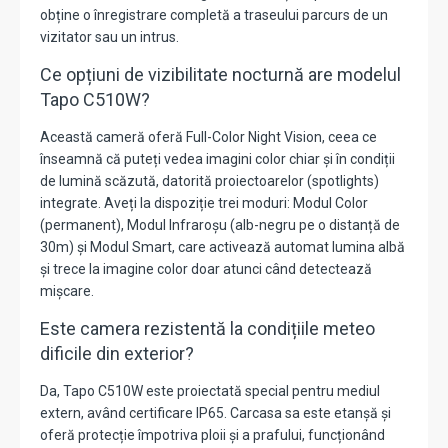
obține o înregistrare completă a traseului parcurs de un
vizitator sau un intrus.
Ce opțiuni de vizibilitate nocturnă are modelul
Tapo C510W?
Această cameră oferă
Full-Color Night Vision
,
ceea ce
înseamnă că puteți vedea imagini color chiar și în condiții
de lumină scăzută,
datorită proiectoarelor (spotlights)
integrate.
Aveți la dispoziție trei moduri:
Modul Color
(permanent),
Modul Infraroșu (alb-negru pe o distanță de
30m
) și Modul Smart,
care activează automat lumina albă
și trece la imagine color doar atunci când detectează
mișcare.
Este camera rezistentă la condițiile meteo
dificile din exterior?
Da,
Tapo C510W este proiectată special pentru mediul
extern,
având certificare
IP65
.
Carcasa sa este etanșă și
oferă protecție împotriva ploii și a prafului,
funcționând