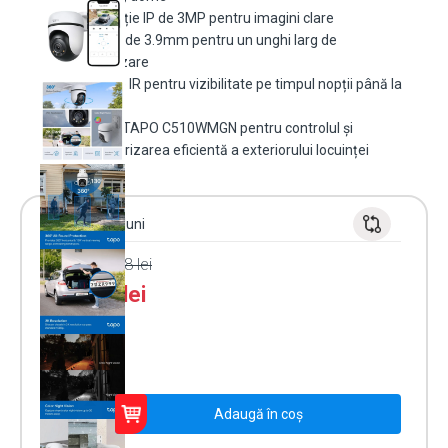
Rezoluție IP de 3MP pentru imagini clare
Lentilă de 3.9mm pentru un unghi larg de
vizualizare
Funcție IR pentru vizibilitate pe timpul nopții până la
30m
Model TAPO C510WMGN pentru controlul și
monitorizarea eficientă a exteriorului locuinței
Garanție 24 luni
PRP:
276.98
lei
220.00
lei
În stoc
Cantitate
Adaugă în coș
Camera