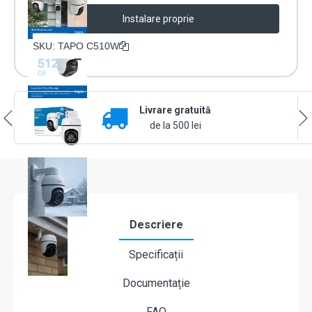
de
supraveghere
Instalare proprie
exterior
TP-
SKU:
TAPO C510W
Link
TAPO
C510W,
dome,
IP,
Livrare gratuită
3MP,
de la 500 lei
3.9mm,
Pan/Tilt,
IR
30m,
Audio
2-
Way,
Descriere
IP66,
Wi-
Fi
Specificații
Documentație
FAQ