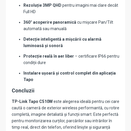
Rezoluție 3MP QHD
pentru imagini mai clare decât
Full HD
360° acoperire panoramică
cu mișcare Pan/Tilt
automată sau manuală
Detecție inteligentă a mișcării cu alarmă
luminoasă și sonoră
Protecție reală în aer liber
– certificare IP66 pentru
condiții dure
Instalare ușoară și control complet din aplicația
Tapo
Concluzii
TP-Link Tapo C510W
este alegerea ideală pentru cei care
caută o cameră de exterior wireless performantă, cu rotire
completă, imagine detaliată și funcții smart. Este perfectă
pentru monitorizarea curților, parcărilor sau intrărilor în
timp real, direct din telefon, oferind liniște și siguranță