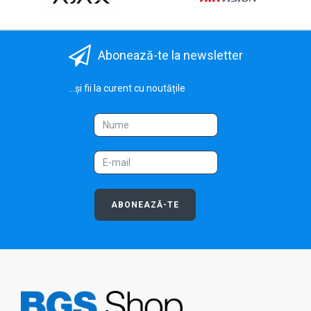
Abonează-te la newsletter
...și fii la curent cu noutățile
ABONEAZĂ-TE