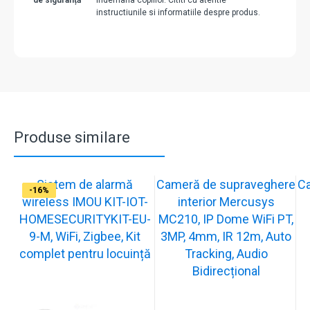
de siguranță
indemana copiilor. Cititi cu atentie
instructiunile si informatiile despre produs.
Produse similare
Sistem de alarmă
Cameră de supraveghere
C
-31%
-19%
-21%
-13%
-15%
-20%
-12%
-13%
-16%
wireless IMOU KIT-IOT-
interior Mercusys
HOMESECURITYKIT-EU-
MC210, IP Dome WiFi PT,
9-M, WiFi, Zigbee, Kit
3MP, 4mm, IR 12m, Auto
complet pentru locuință
Tracking, Audio
Bidirecțional