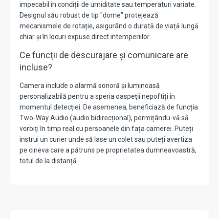
impecabil în condiții de umiditate sau temperaturi variate.
Designul său robust de tip "dome" protejează
mecanismele de rotație,
asigurând o durată de viață lungă
chiar și în locuri expuse direct intemperiilor.
Ce funcții de descurajare și comunicare are
incluse?
Camera include o
alarmă sonoră și luminoasă
personalizabilă
pentru a speria oaspeții nepoftiți în
momentul detecției.
De asemenea,
beneficiază de funcția
Two-Way Audio (audio bidirecțional), permițându-vă să
vorbiți în timp real cu persoanele din fața camerei. Puteți
instrui un curier unde să lase un colet sau puteți avertiza
pe cineva care a pătruns pe proprietatea dumneavoastră,
totul de la distanță.