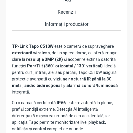
Recenzii
Informații producător
TP-Link Tapo C510W
este o cameră de supraveghere
exterioară wireless
, de tip speed dome, ce oferă imagini
clare la
rezoluție 3MP (2K)
și acoperire extinsă datorită
funcției
Pan/Tilt (360° orizontal / 130° vertical)
. Ideală
pentru curți, intrări, alei sau parcări, Tapo C510W asigură
protecție avansată cu
viziune nocturnă IR până la 30
metri
,
audio bidirecțional
și
alarmă sonoră/luminoasă
integrată.
Cu o carcasă certificată
IP66
, este rezistentă la ploaie,
praf și condiții extreme. Detecția AI inteligentă
diferențiază mișcarea umană de cea accidentală, iar
aplicația
Tapo
permite monitorizare live, playback,
notificări și control complet de oriunde.