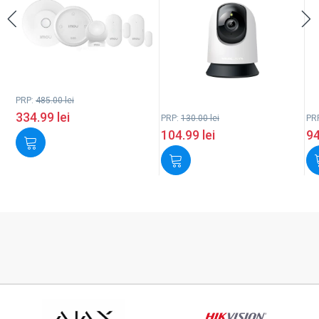
PRP:
485.00
lei
334.99
lei
PRP:
130.00
lei
PR
104.99
lei
9