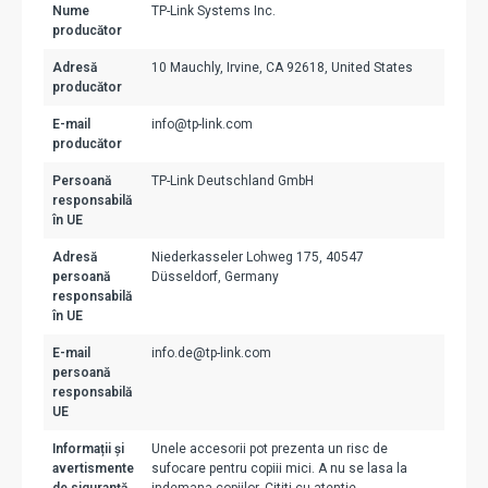
Nume
TP-Link Systems Inc.
producător
Adresă
10 Mauchly, Irvine, CA 92618, United States
producător
E-mail
info@tp-link.com
producător
Persoană
TP-Link Deutschland GmbH
responsabilă
în UE
Adresă
Niederkasseler Lohweg 175, 40547
persoană
Düsseldorf, Germany
responsabilă
în UE
E-mail
info.de@tp-link.com
persoană
responsabilă
UE
Informații și
Unele accesorii pot prezenta un risc de
avertismente
sufocare pentru copiii mici. A nu se lasa la