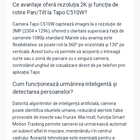
Ce avantaje oferă rezoluția 2K și funcția de
rotire Pan/Tilt la Tapo C510W?
Camera
Tapo C510W
captează imagini la o rezoluție de
3MP (2304 × 1296)
,
oferind o claritate superioară față de
camerele 1080p standard.
Marele său avantaj este
flexibilitatea:
se poate roti la
360° pe orizontală și 130° pe
verticală
.
Acest lucru vă permite să acoperiți o întreagă
curte sau o zonă de parcare cu o singură cameră,
controlând unghiul de vizualizare direct de pe telefon prin
aplicația Tapo.
Cum funcționează urmărirea inteligentă și
detectarea persoanelor?
Datorită algoritmilor de inteligență artificială,
camera
poate identifica siluetele umane,
reducând alertele false
provocate de insecte sau frunze.
Mai mult,
funcția
Smart
Motion Tracking
permite camerei să urmărească automat
un subiect aflat în mișcare,
menținându-l în centrul
cadrului.
Această tehnologie este esențială pentru a