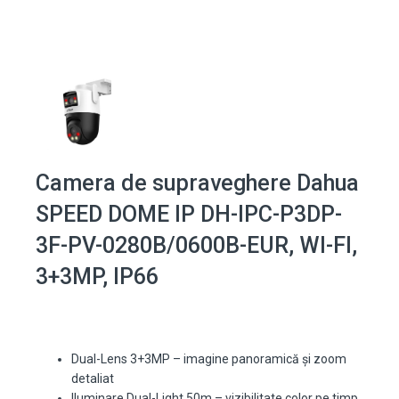
Camera de supraveghere Dahua
SPEED DOME IP DH-IPC-P3DP-
3F-PV-0280B/0600B-EUR, WI-FI,
3+3MP, IP66
Dual-Lens 3+3MP – imagine panoramică și zoom
detaliat
Iluminare Dual-Light 50m – vizibilitate color pe timp