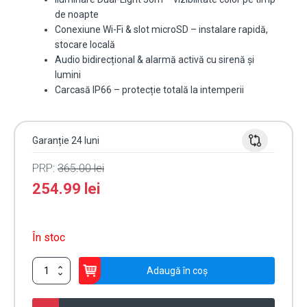
de noapte
Conexiune Wi-Fi & slot microSD – instalare rapidă,
stocare locală
Audio bidirecțional & alarmă activă cu sirenă și
lumini
Carcasă IP66 – protecție totală la intemperii
Garanție 24 luni
PRP:
365.00
lei
254.99
lei
În stoc
Cantitate
Adaugă în coș
Camera
de