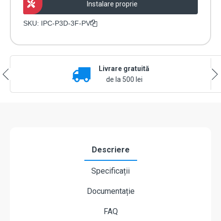
supraveghere
Instalare proprie
Dahua
SPEED
SKU:
IPC-P3D-3F-PV
DOME
IP
DH-
IPC-
P3DP-
Livrare gratuită
3F-
de la 500 lei
PV-
0280B/0600B-
EUR,
WI-
FI,
3+3MP,
IP66
Descriere
Specificații
Documentație
FAQ