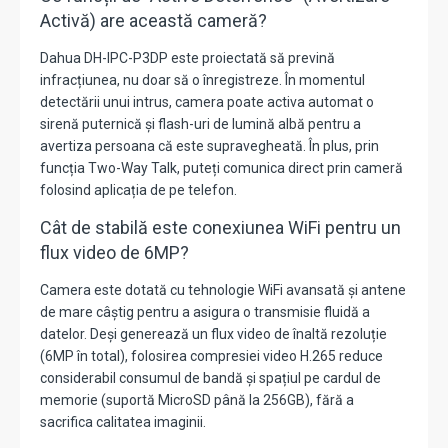
Activă) are această cameră?
Dahua DH-IPC-P3DP este proiectată să prevină
infracțiunea, nu doar să o înregistreze. În momentul
detectării unui intrus, camera poate activa automat o
sirenă puternică și flash-uri de lumină albă pentru a
avertiza persoana că este supravegheată.
În plus, prin
funcția
Two-Way Talk
, puteți comunica direct prin cameră
folosind aplicația de pe telefon.
Cât de stabilă este conexiunea WiFi pentru un
flux video de 6MP?
Camera este dotată cu tehnologie WiFi avansată și antene
de mare câștig pentru a asigura o transmisie fluidă a
datelor. Deși generează un flux video de înaltă rezoluție
(6MP în total), folosirea compresiei video H.265 reduce
considerabil consumul de bandă și spațiul pe cardul de
memorie (suportă MicroSD până la 256GB), fără a
sacrifica calitatea imaginii.