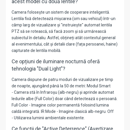
acest model cu două lentile?
Camera folosește un sistem de cooperare inteligentă.
Lentila fixă detectează mișcarea (om sau vehicul) într-un
câmp larg de vizualizare și "instruiește" automat lentila
PTZ să se rotească, să facă zoom și să urmărească
subiectul în detaliu.
Astfel, obțineți atât contextul general
al evenimentului, cât și detalii clare (fața persoanei, haine)
capturate de lentila mobilă.
Ce opțiuni de iluminare nocturnă oferă
tehnologia "Dual Light"?
Camera dispune de patru moduri de vizualizare pe timp
de noapte, ajungând până la 50 de metri: Modul Smart
- Camera stă în Infraroșu (alb-negru) și aprinde automat
ledurile albe (Full Color) doar când detectează o persoană.
Full Color -
Imagine color permanentă folosind lumina
caldă integrată.
IR Mode - Imagine clasică alb-negru. Off
- Utilizarea luminii ambientale existente.
Ce funcții de "Active Deterrence" (Avertizare