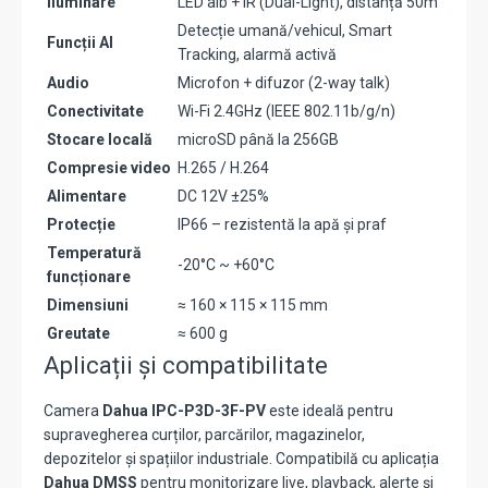
Iluminare
LED alb + IR (Dual-Light), distanță 50m
Detecție umană/vehicul, Smart
Funcții AI
Tracking, alarmă activă
Audio
Microfon + difuzor (2-way talk)
Conectivitate
Wi-Fi 2.4GHz (IEEE 802.11b/g/n)
Stocare locală
microSD până la 256GB
Compresie video
H.265 / H.264
Alimentare
DC 12V ±25%
Protecție
IP66 – rezistentă la apă și praf
Temperatură
-20°C ~ +60°C
funcționare
Dimensiuni
≈ 160 × 115 × 115 mm
Greutate
≈ 600 g
Aplicații și compatibilitate
Camera
Dahua IPC-P3D-3F-PV
este ideală pentru
supravegherea curților, parcărilor, magazinelor,
depozitelor și spațiilor industriale. Compatibilă cu aplicația
Dahua DMSS
pentru monitorizare live, playback, alerte și