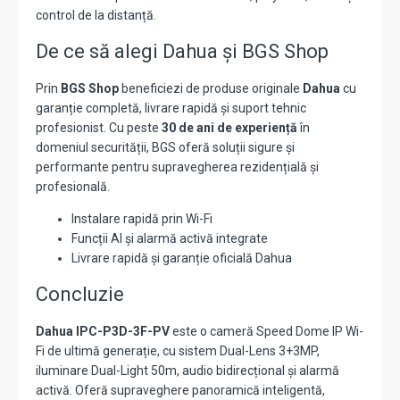
control de la distanță.
De ce să alegi Dahua și BGS Shop
Prin
BGS Shop
beneficiezi de produse originale
Dahua
cu
garanție completă, livrare rapidă și suport tehnic
profesionist. Cu peste
30 de ani de experiență
în
domeniul securității, BGS oferă soluții sigure și
performante pentru supravegherea rezidențială și
profesională.
Instalare rapidă prin Wi-Fi
Funcții AI și alarmă activă integrate
Livrare rapidă și garanție oficială Dahua
Concluzie
Dahua IPC-P3D-3F-PV
este o cameră Speed Dome IP Wi-
Fi de ultimă generație, cu sistem Dual-Lens 3+3MP,
iluminare Dual-Light 50m, audio bidirecțional și alarmă
activă. Oferă supraveghere panoramică inteligentă,