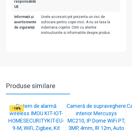
responsabilă
UE
Informații și
Unele accesorii pot prezenta un risc de
avertismente
sufocare pentru copiii mici. A nu se lasa la
de siguranță
indemana copiilor. Cititi cu atentie
instructiunile si informatiile despre produs.
Produse similare
Sistem de alarmă
Cameră de supraveghere
C
-31%
-19%
-21%
-13%
-15%
-20%
-12%
-13%
-16%
wireless IMOU KIT-IOT-
interior Mercusys
HOMESECURITYKIT-EU-
MC210, IP Dome WiFi PT,
9-M, WiFi, Zigbee, Kit
3MP, 4mm, IR 12m, Auto