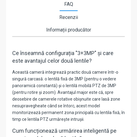
FAQ
Recenzii
Informații producător
Ce înseamnă configurația "3+3MP" și care
este avantajul celor două lentile?
Această cameră integrează practic două camere într-o
singură carcasă: o lentilă fixă de 3MP (pentru o vedere
panoramică constantă) și o lentilă mobilă PTZ de 3MP
(pentru rotire și zoom). Avantajul major este că, spre
deosebire de camerele rotative obișnuite care lasă zone
nesupravegheate când se întorc, acest model
monitorizează permanent zona principală cu lentila fixă, în
timp ce lentila PTZ urmărește intrușii.
Cum funcționează urmărirea inteligentă pe