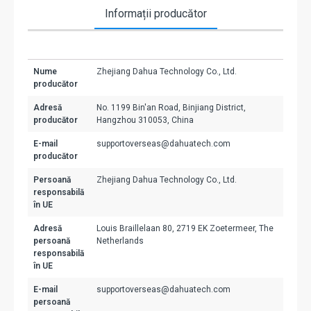
Informații producător
Nume
Zhejiang Dahua Technology Co., Ltd.
producător
Adresă
No. 1199 Bin'an Road, Binjiang District,
producător
Hangzhou 310053, China
E-mail
supportoverseas@dahuatech.com
producător
Persoană
Zhejiang Dahua Technology Co., Ltd.
responsabilă
în UE
Adresă
Louis Braillelaan 80, 2719 EK Zoetermeer, The
persoană
Netherlands
responsabilă
în UE
E-mail
supportoverseas@dahuatech.com
persoană