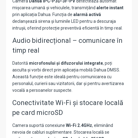
Camera
Dahua IPC-P3D-3F-PV
detectează automat
mișcarea umană și vehiculele, transmițând
alerte instant
prin aplicația Dahua. Funcția de
alarmă activă
declanșează sirena și luminile LED pentru a descuraja
intrușii, oferind protecție preventivă eficientă în timp real.
Audio bidirecțional – comunicare în
timp real
Datorită
microfonului și difuzorului integrate
, poți
asculta și vorbi direct prin aplicația mobilă Dahua DMSS.
Această funcție este ideală pentru comunicarea cu
personalul, curierii sau vizitatorii, dar și pentru avertizarea
vocală a persoanelor suspecte.
Conectivitate Wi-Fi și stocare locală
pe card microSD
Camera suportă conexiune
Wi-Fi 2.4GHz
, eliminând
nevoia de cabluri suplimentare. Stocarea locală se