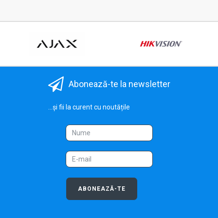
Abonează-te la newsletter
...și fii la curent cu noutățile
ABONEAZĂ-TE