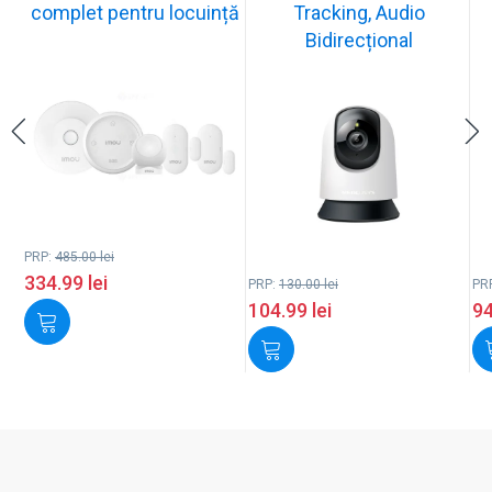
complet pentru locuință
Tracking, Audio
Bidirecțional
PRP:
485.00
lei
334.99
lei
PRP:
130.00
lei
PR
104.99
lei
9