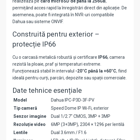
realizează pe
card microSD de până la 256GB
,
permițând acces rapid la înregistrări direct din aplicație. De
asemenea, poate fi integrată în NVR-uri compatibile
Dahua sau sisteme ONVIF.
Construită pentru exterior –
protecție IP66
Cu o carcasă metalică robustă și certificare
IP66
, camera
rezistă la ploaie, praf și temperaturi extreme.
Funcționează stabil în intervalul
-20°C până la +60°C
, fiind
ideală pentru curți, parcări, depozite sau spații comerciale.
Date tehnice esențiale
Model
Dahua IPC-P3D-3F-PV
Tip cameră
Speed Dome IP Wi-Fi, exterior
Senzor imagine
Dual 1/2.7" CMOS, 3MP + 3MP
Rezoluție video
6MP (3+3MP), 2304 × 1296 per lentilă
Lentile
Dual 3.6mm / F1.6