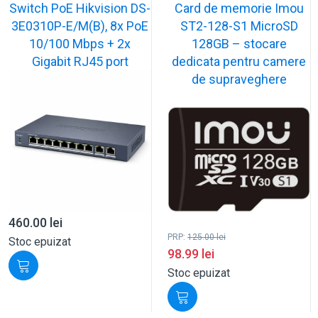
Switch PoE Hikvision DS-
Card de memorie Imou
3E0310P-E/M(B), 8x PoE
ST2-128-S1 MicroSD
10/100 Mbps + 2x
128GB – stocare
Gigabit RJ45 port
dedicata pentru camere
de supraveghere
460.00
lei
PRP:
125.00
lei
Stoc epuizat
98.99
lei
Stoc epuizat