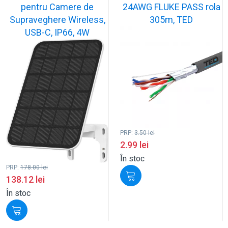
pentru Camere de
24AWG FLUKE PASS rola
Supraveghere Wireless,
305m, TED
USB-C, IP66, 4W
PRP:
3.50
lei
2.99
lei
În stoc
PRP:
178.00
lei
138.12
lei
În stoc