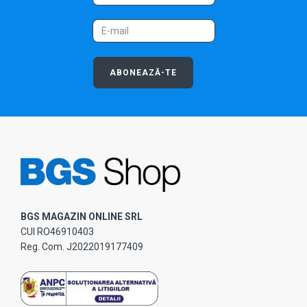
ABONEAZĂ-TE
BGS MAGAZIN ONLINE SRL
CUI RO46910403
Reg. Com. J2022019177409