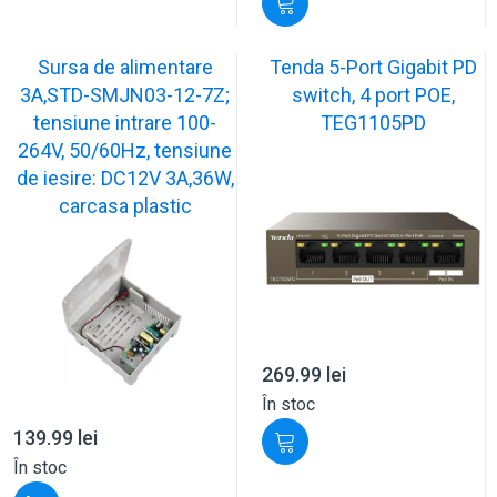
Sursa de alimentare
Tenda 5-Port Gigabit PD
3A,STD-SMJN03-12-7Z;
switch, 4 port POE,
tensiune intrare 100-
TEG1105PD
264V, 50/60Hz, tensiune
de iesire: DC12V 3A,36W,
carcasa plastic
269.99
lei
În stoc
139.99
lei
În stoc