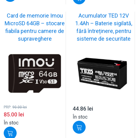
Card de memorie Imou
Acumulator TED 12V
MicroSD 64GB – stocare
1.4Ah – Baterie sigilată,
fiabila pentru camere de
fără întreținere, pentru
supraveghere
sisteme de securitate
PRP:
90.00
lei
44.86
lei
85.00
lei
În stoc
În stoc