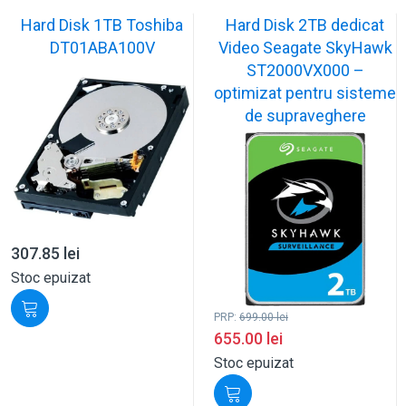
Hard Disk 1TB Toshiba
Hard Disk 2TB dedicat
DT01ABA100V
Video Seagate SkyHawk
ST2000VX000 –
optimizat pentru sisteme
de supraveghere
307.85
lei
Stoc epuizat
PRP:
699.00
lei
655.00
lei
Stoc epuizat