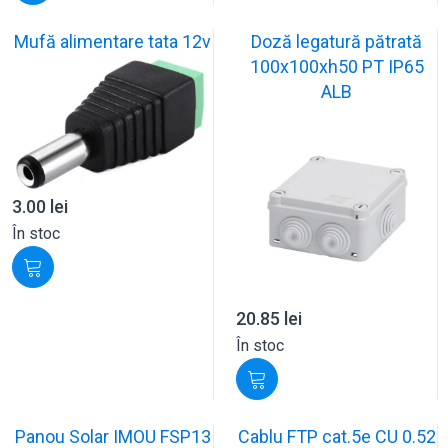
Mufă alimentare tata 12v
Doză legatură pătrată
100x100xh50 PT IP65
ALB
3.00
lei
În stoc
20.85
lei
În stoc
Panou Solar IMOU FSP13
Cablu FTP cat.5e CU 0.52