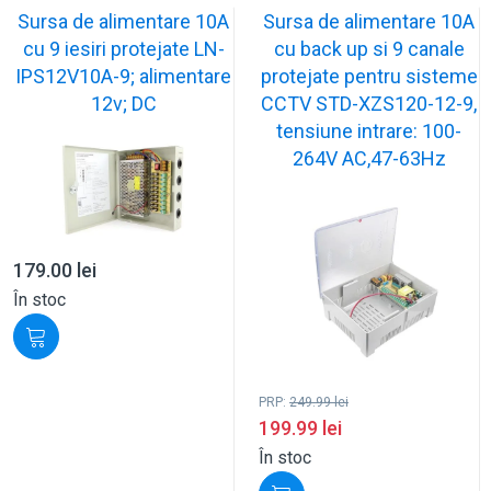
Sursa de alimentare 10A
Sursa de alimentare 10A
cu 9 iesiri protejate LN-
cu back up si 9 canale
IPS12V10A-9; alimentare
protejate pentru sisteme
12v; DC
CCTV STD-XZS120-12-9,
tensiune intrare: 100-
264V AC,47-63Hz
179.00
lei
În stoc
PRP:
249.99
lei
199.99
lei
În stoc