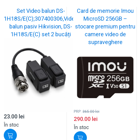
Set Video balun DS-
Card de memorie Imou
1H18S/E(C);307400306,Video
MicroSD 256GB –
balun pasiv Hikvision, DS-
stocare premium pentru
1H18S/E(C) set 2 bucăți
camere video de
supraveghere
PRP:
365.00
lei
23.00
lei
290.00
lei
În stoc
În stoc