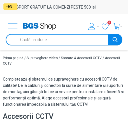
-21%
-6%
-22%
-15%
-20%
-21%
-6%
TRANSPORT GRATUIT LA COMENZI PESTE 500 lei
0
Products
search
Prima pagină
/
Supraveghere video
/
Stocare & Accesorii CCTV
/ Accesorii
CCTV
Completează-ți sistemul de supraveghere cu accesorii CCTV de
calitate! De la cabluri și conectori la surse de alimentare și suporturi
de montaj, aici găsești tot ce ai nevoie pentru o instalare eficientă și
performanță optimă. Alege accesorii profesionale și asigură
funcționarea impecabilă a sistemului tău CCTV!
Accesorii CCTV