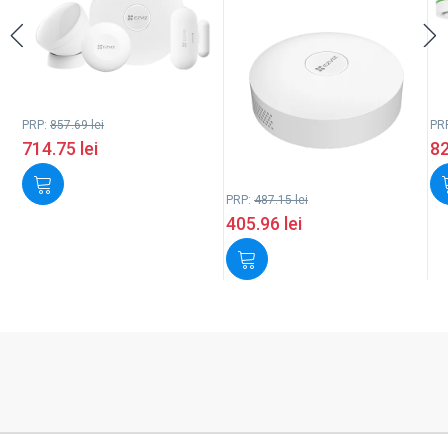
PRP:
857.69
lei
PR
714.75
lei
8
PRP:
487.15
lei
405.96
lei