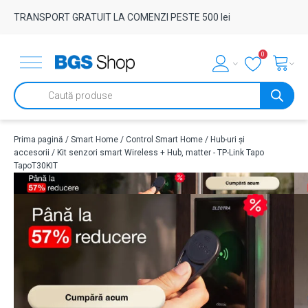
TRANSPORT GRATUIT LA COMENZI PESTE 500 lei
0
Products
search
Prima pagină
/
Smart Home
/
Control Smart Home
/
Hub-uri și
accesorii
/ Kit senzori smart Wireless + Hub, matter - TP-Link Tapo
TapoT30KIT