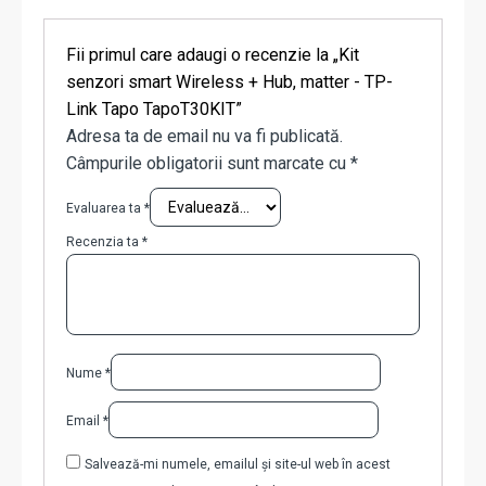
Fii primul care adaugi o recenzie la „Kit
senzori smart Wireless + Hub, matter - TP-
Link Tapo TapoT30KIT”
Adresa ta de email nu va fi publicată.
Câmpurile obligatorii sunt marcate cu
*
Evaluarea ta
*
Recenzia ta
*
Nume
*
Email
*
Salvează-mi numele, emailul și site-ul web în acest