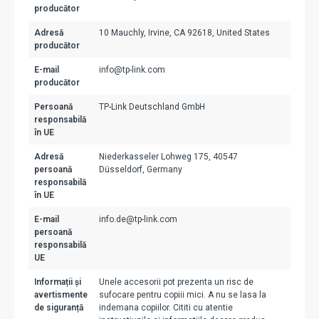
producător
Adresă
10 Mauchly, Irvine, CA 92618, United States
producător
E-mail
info@tp-link.com
producător
Persoană
TP-Link Deutschland GmbH
responsabilă
în UE
Adresă
Niederkasseler Lohweg 175, 40547
persoană
Düsseldorf, Germany
responsabilă
în UE
E-mail
info.de@tp-link.com
persoană
responsabilă
UE
Informații și
Unele accesorii pot prezenta un risc de
avertismente
sufocare pentru copiii mici. A nu se lasa la
de siguranță
indemana copiilor. Cititi cu atentie