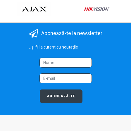
Abonează-te la newsletter
...și fii la curent cu noutățile
ABONEAZĂ-TE