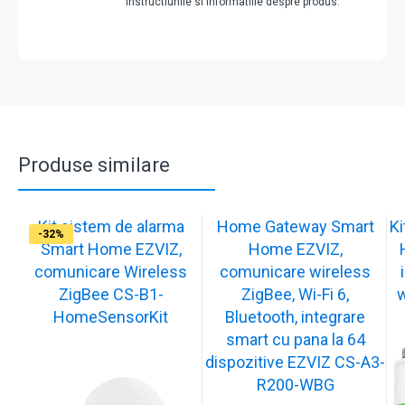
instructiunile si informatiile despre produs.
Produse similare
Kit sistem de alarma
Home Gateway Smart
K
-17%
-17%
-17%
-17%
-17%
-32%
-32%
Smart Home EZVIZ,
Home EZVIZ,
comunicare Wireless
comunicare wireless
ZigBee CS-B1-
ZigBee, Wi-Fi 6,
w
HomeSensorKit
Bluetooth, integrare
smart cu pana la 64
dispozitive EZVIZ CS-A3-
R200-WBG