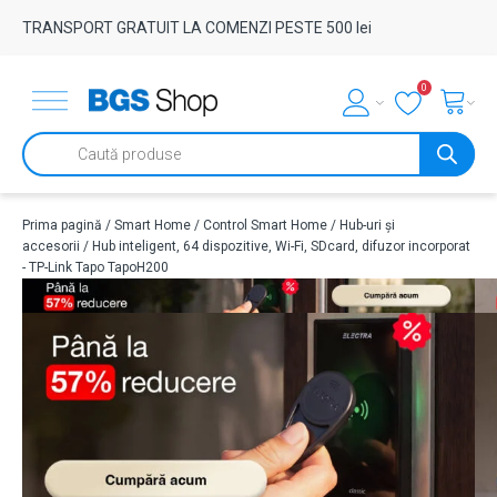
TRANSPORT GRATUIT LA COMENZI PESTE 500 lei
0
Products
search
Prima pagină
/
Smart Home
/
Control Smart Home
/
Hub-uri și
accesorii
/ Hub inteligent, 64 dispozitive, Wi-Fi, SDcard, difuzor incorporat
- TP-Link Tapo TapoH200