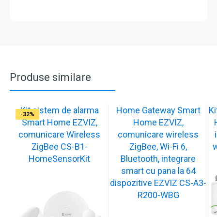
Produse similare
Kit sistem de alarma
Home Gateway Smart
K
-17%
-17%
-17%
-17%
-17%
-32%
Smart Home EZVIZ,
Home EZVIZ,
comunicare Wireless
comunicare wireless
ZigBee CS-B1-
ZigBee, Wi-Fi 6,
w
HomeSensorKit
Bluetooth, integrare
smart cu pana la 64
dispozitive EZVIZ CS-A3-
R200-WBG