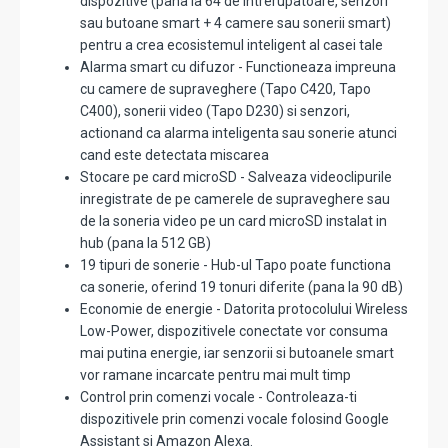
dispozitive (pana la 64 de intrerupatoare, senzori
sau butoane smart + 4 camere sau sonerii smart)
pentru a crea ecosistemul inteligent al casei tale
Alarma smart cu difuzor - Functioneaza impreuna
cu camere de supraveghere (Tapo C420, Tapo
C400), sonerii video (Tapo D230) si senzori,
actionand ca alarma inteligenta sau sonerie atunci
cand este detectata miscarea
Stocare pe card microSD - Salveaza videoclipurile
inregistrate de pe camerele de supraveghere sau
de la soneria video pe un card microSD instalat in
hub (pana la 512 GB)
19 tipuri de sonerie - Hub-ul Tapo poate functiona
ca sonerie, oferind 19 tonuri diferite (pana la 90 dB)
Economie de energie - Datorita protocolului Wireless
Low-Power, dispozitivele conectate vor consuma
mai putina energie, iar senzorii si butoanele smart
vor ramane incarcate pentru mai mult timp
Control prin comenzi vocale - Controleaza-ti
dispozitivele prin comenzi vocale folosind Google
Assistant si Amazon Alexa.