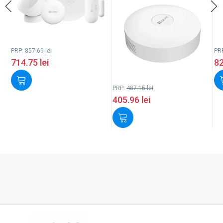
PRP:
857.69
lei
PR
714.75
lei
8
PRP:
487.15
lei
405.96
lei