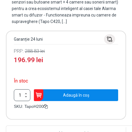
senzori sau butoane smart + 4 camere sau sonerii smart)
pentru a crea ecosistemul inteligent al casei tale Alarma
smart cu difuzor - Functioneaza impreuna cu camere de
supraveghere (Tapo C420, […]
Garanție 24 luni
PRP:
288.83
lei
196.99
lei
În stoc
Cantitate
Adaugă în coș
Hub
inteligent,
SKU:
TapoH200
64
dispozitive,
Wi-
Fi,