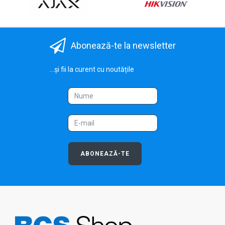
Abonează-te la newsletter
...și fii la curent cu noutățile
ABONEAZĂ-TE