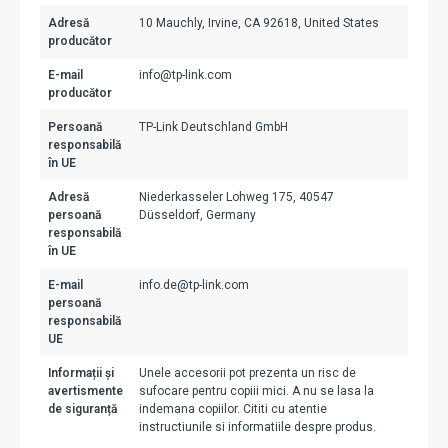
Adresă
10 Mauchly, Irvine, CA 92618, United States
producător
E-mail
info@tp-link.com
producător
Persoană
TP-Link Deutschland GmbH
responsabilă
în UE
Adresă
Niederkasseler Lohweg 175, 40547
persoană
Düsseldorf, Germany
responsabilă
în UE
E-mail
info.de@tp-link.com
persoană
responsabilă
UE
Informații și
Unele accesorii pot prezenta un risc de
avertismente
sufocare pentru copiii mici. A nu se lasa la
de siguranță
indemana copiilor. Cititi cu atentie
instructiunile si informatiile despre produs.