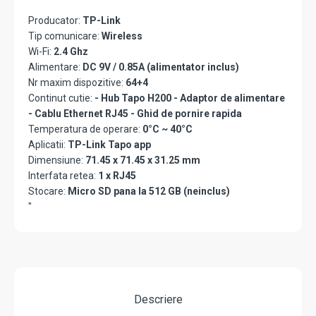
Producator:
TP-Link
Tip comunicare:
Wireless
Wi-Fi:
2.4 Ghz
Alimentare:
DC 9V / 0.85A (alimentator inclus)
Nr maxim dispozitive:
64+4
Continut cutie:
- Hub Tapo H200 - Adaptor de alimentare
- Cablu Ethernet RJ45 - Ghid de pornire rapida
Temperatura de operare:
0°C ~ 40°C
Aplicatii:
TP-Link Tapo app
Dimensiune:
71.45 x 71.45 x 31.25 mm
Interfata retea:
1 x RJ45
Stocare:
Micro SD pana la 512 GB (neinclus)
"
Descriere