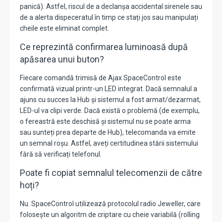
panică). Astfel, riscul de a declanșa accidental sirenele sau
de a alerta dispeceratul în timp ce stați jos sau manipulați
cheile este eliminat complet.
Ce reprezintă confirmarea luminoasă după
apăsarea unui buton?
Fiecare comandă trimisă de Ajax SpaceControl este
confirmată vizual printr-un LED integrat. Dacă semnalul a
ajuns cu succes la Hub și sistemul a fost armat/dezarmat,
LED-ul va clipi verde. Dacă există o problemă (de exemplu,
o fereastră este deschisă și sistemul nu se poate arma
sau sunteți prea departe de Hub), telecomanda va emite
un semnal roșu. Astfel, aveți certitudinea stării sistemului
fără să verificați telefonul.
Poate fi copiat semnalul telecomenzii de către
hoți?
Nu. SpaceControl utilizează protocolul radio Jeweller, care
folosește un algoritm de criptare cu cheie variabilă (rolling