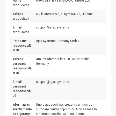
Nume
AJAX SYSTEMS MANUFACTURING LLC
producător
Adresă
S. Skliarenka Str., 5, Kyiv, 04073, Ukraine
producător
E-mail
support@ajax.systems
producător
Persoană
Ajax Systems Germany GmbH
responsabilă
în UE
Adresă
Am Potsdamer Platz 10, 10785 Berlin,
persoană
Germany
responsabilă
în UE
E-mail
support@ajax.systems
persoană
responsabilă
UE
Informații și
Unele accesorii pot prezenta un risc de
avertismente
sufocare pentru copiii mici. A nu se lasa la
de siguranță
indemana copiilor. Cititi cu atentie