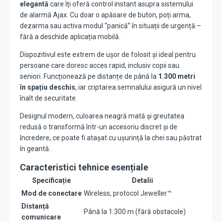
elegantă
care îți oferă control instant asupra sistemului
de alarmă Ajax. Cu doar o apăsare de buton, poți arma,
dezarma sau activa modul “panică” în situații de urgență –
fără a deschide aplicația mobilă.
Dispozitivul este extrem de ușor de folosit și ideal pentru
persoane care doresc acces rapid, inclusiv copii sau
seniori. Funcționează pe distanțe de până la
1.300 metri
în spațiu deschis
, iar criptarea semnalului asigură un nivel
înalt de securitate.
Designul modern, culoarea neagră mată și greutatea
redusă o transformă într-un accesoriu discret și de
încredere, ce poate fi atașat cu ușurință la chei sau păstrat
în geantă.
Caracteristici tehnice esențiale
Specificație
Detalii
Mod de conectare
Wireless, protocol Jeweller™
Distanță
Până la 1.300 m (fără obstacole)
comunicare