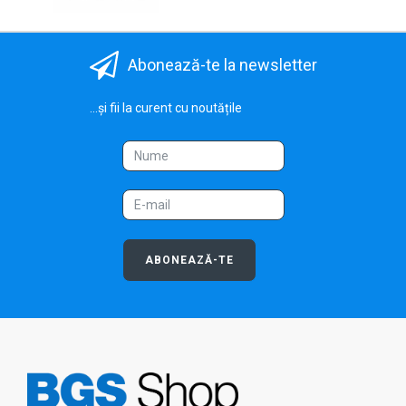
Abonează-te la newsletter
...și fii la curent cu noutățile
ABONEAZĂ-TE