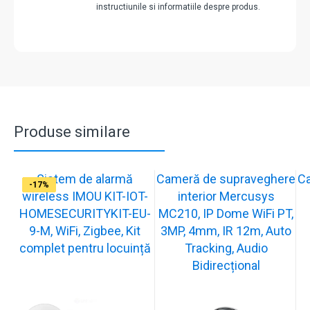
instructiunile si informatiile despre produs.
Produse similare
Sistem de alarmă
Cameră de supraveghere
C
-31%
-19%
-21%
-13%
-15%
-20%
-12%
-13%
-16%
-17%
wireless IMOU KIT-IOT-
interior Mercusys
HOMESECURITYKIT-EU-
MC210, IP Dome WiFi PT,
9-M, WiFi, Zigbee, Kit
3MP, 4mm, IR 12m, Auto
complet pentru locuință
Tracking, Audio
Bidirecțional