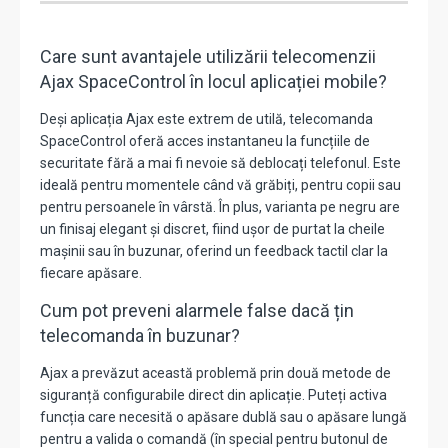
Care sunt avantajele utilizării telecomenzii
Ajax SpaceControl în locul aplicației mobile?
Deși aplicația Ajax este extrem de utilă, telecomanda
SpaceControl oferă acces instantaneu la funcțiile de
securitate fără a mai fi nevoie să deblocați telefonul. Este
ideală pentru momentele când vă grăbiți, pentru copii sau
pentru persoanele în vârstă. În plus, varianta pe negru are
un finisaj elegant și discret, fiind ușor de purtat la cheile
mașinii sau în buzunar, oferind un feedback tactil clar la
fiecare apăsare.
Cum pot preveni alarmele false dacă țin
telecomanda în buzunar?
Ajax a prevăzut această problemă prin două metode de
siguranță configurabile direct din aplicație. Puteți activa
funcția care necesită o apăsare dublă sau o apăsare lungă
pentru a valida o comandă (în special pentru butonul de