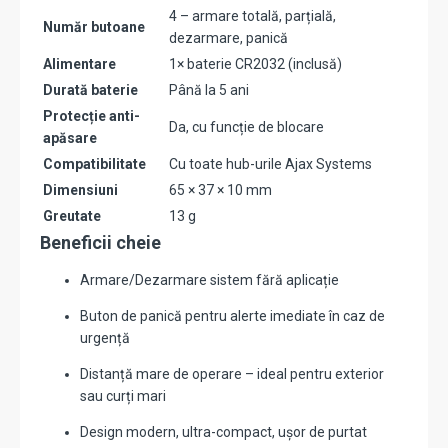
4 – armare totală, parțială,
Număr butoane
dezarmare, panică
Alimentare
1× baterie CR2032 (inclusă)
Durată baterie
Până la 5 ani
Protecție anti-
Da, cu funcție de blocare
apăsare
Compatibilitate
Cu toate hub-urile Ajax Systems
Dimensiuni
65 × 37 × 10 mm
Greutate
13 g
Beneficii cheie
Armare/Dezarmare sistem fără aplicație
Buton de panică pentru alerte imediate în caz de
urgență
Distanță mare de operare – ideal pentru exterior
sau curți mari
Design modern, ultra-compact, ușor de purtat