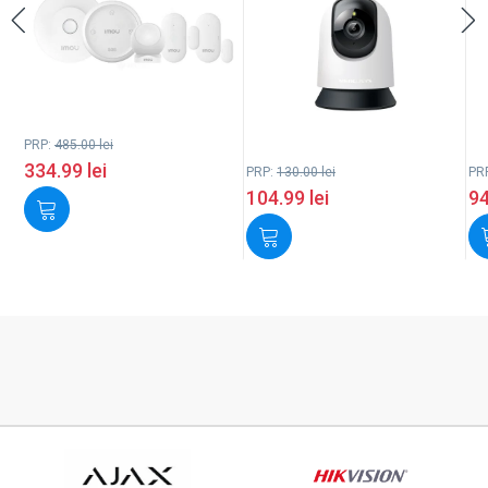
PRP:
485.00
lei
334.99
lei
PRP:
130.00
lei
PR
104.99
lei
9