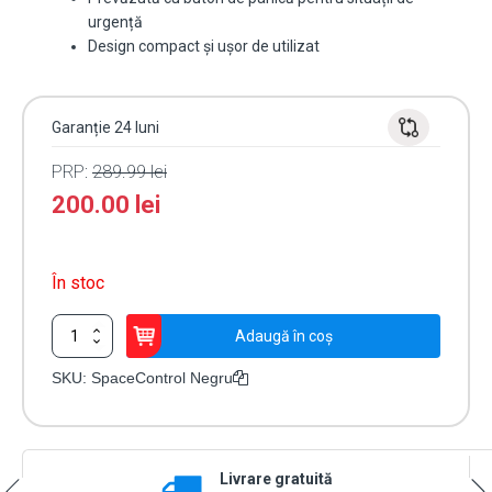
urgență
Design compact și ușor de utilizat
Garanție 24 luni
PRP:
289.99
lei
200.00
lei
În stoc
Cantitate
Adaugă în coș
Telecomandă
Ajax
SKU:
SpaceControl Negru
SpaceControl
Neagră
Livrare gratuită