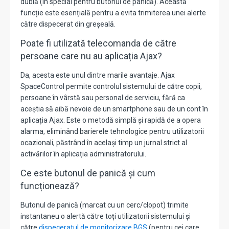
dublă (în special pentru butonul de panică). Această
funcție este esențială pentru a evita trimiterea unei alerte
către dispecerat din greșeală.
Poate fi utilizată telecomanda de către
persoane care nu au aplicația Ajax?
Da, acesta este unul dintre marile avantaje. Ajax
SpaceControl permite controlul sistemului de către copii,
persoane în vârstă sau personal de serviciu, fără ca
aceștia să aibă nevoie de un smartphone sau de un cont în
aplicația Ajax. Este o metodă simplă și rapidă de a opera
alarma, eliminând barierele tehnologice pentru utilizatorii
ocazionali, păstrând în același timp un jurnal strict al
activărilor în aplicația administratorului.
Ce este butonul de panică și cum
funcționează?
Butonul de panică (marcat cu un cerc/clopot) trimite
instantaneu o alertă către toți utilizatorii sistemului și
către
dispeceratul de monitorizare BGS
(pentru cei care