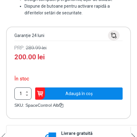
Dispune de butoane pentru activare rapidă a
diferitelor setări de securitate.
Garanție 24 luni
PRP:
289.99
lei
200.00
lei
În stoc
Cantitate
Adaugă în coș
Telecomandă
Ajax
SKU:
SpaceControl Alb
SpaceControl
Albă
Livrare gratuită