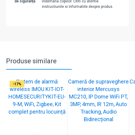
de siguranță
indemana copiilor. Cititi cu atentie
instructiunile si informatiile despre produs.
Produse similare
Sistem de alarmă
Cameră de supraveghere
C
-31%
-19%
-21%
-13%
-15%
-20%
-12%
-13%
-16%
-17%
wireless IMOU KIT-IOT-
interior Mercusys
HOMESECURITYKIT-EU-
MC210, IP Dome WiFi PT,
9-M, WiFi, Zigbee, Kit
3MP, 4mm, IR 12m, Auto
complet pentru locuință
Tracking, Audio
Bidirecțional