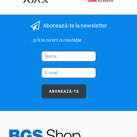
Abonează-te la newsletter
...și fii la curent cu noutățile
ABONEAZĂ-TE