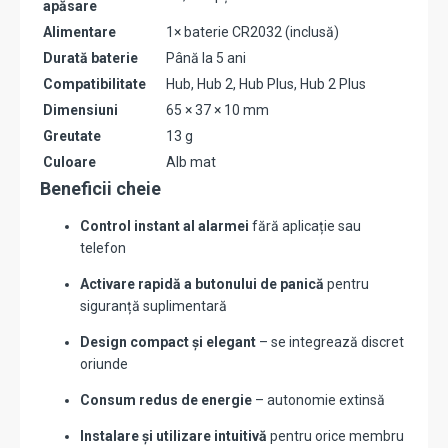
apăsare
Alimentare
1× baterie CR2032 (inclusă)
Durată baterie
Până la 5 ani
Compatibilitate
Hub, Hub 2, Hub Plus, Hub 2 Plus
Dimensiuni
65 × 37 × 10 mm
Greutate
13 g
Culoare
Alb mat
Beneficii cheie
Control instant al alarmei
fără aplicație sau
telefon
Activare rapidă a butonului de panică
pentru
siguranță suplimentară
Design compact și elegant
– se integrează discret
oriunde
Consum redus de energie
– autonomie extinsă
Instalare și utilizare intuitivă
pentru orice membru