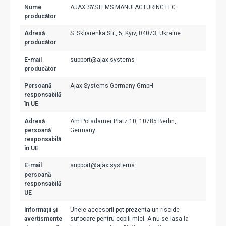
Nume
AJAX SYSTEMS MANUFACTURING LLC
producător
Adresă
S. Skliarenka Str., 5, Kyiv, 04073, Ukraine
producător
E-mail
support@ajax.systems
producător
Persoană
Ajax Systems Germany GmbH
responsabilă
în UE
Adresă
Am Potsdamer Platz 10, 10785 Berlin,
persoană
Germany
responsabilă
în UE
E-mail
support@ajax.systems
persoană
responsabilă
UE
Informații și
Unele accesorii pot prezenta un risc de
avertismente
sufocare pentru copiii mici. A nu se lasa la