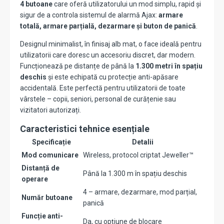
4 butoane
care oferă utilizatorului un mod simplu, rapid și
sigur de a controla sistemul de alarmă Ajax:
armare
totală, armare parțială, dezarmare și buton de panică
.
Designul minimalist, în finisaj alb mat, o face ideală pentru
utilizatorii care doresc un accesoriu discret, dar modern.
Funcționează pe distanțe de până la
1.300 metri în spațiu
deschis
și este echipată cu protecție anti-apăsare
accidentală. Este perfectă pentru utilizatorii de toate
vârstele – copii, seniori, personal de curățenie sau
vizitatori autorizați.
Caracteristici tehnice esențiale
Specificație
Detalii
Mod comunicare
Wireless, protocol criptat Jeweller™
Distanță de
Până la 1.300 m în spațiu deschis
operare
4 – armare, dezarmare, mod parțial,
Număr butoane
panică
Funcție anti-
Da, cu opțiune de blocare