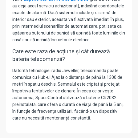
au deja acest serviciu achiziționat), indicând coordonatele
exacte de alarmă. Dacă sistemul include și o sirenă de
interior sau exterior, aceasta va fi activată imediat. În plus,
prin intermediul scenariilor de automatizare, poți seta ca
apăsarea butonului de panică să aprindă toate luminile din
casă sau să închidă încuietorile electrice.
Care este raza de acțiune și cât durează
bateria telecomenzii?
Datorită tehnologiei radio Jeweller, telecomanda poate
comunica cu Hub-ul Ajax la o distanță de până la 1300 de
metri în spațiu deschis. Semnalul este criptat și protejat
împotriva tentativelor de clonare. În ceea ce privește
autonomia, SpaceControl utilizează o baterie CR2032
preinstalată, care oferă o durată de viață de până la 5 ani,
în funcție de frecvența utilizării, făcând-o un dispozitiv
care nu necesită mentenanță constantă.