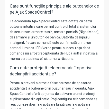
Care sunt funcțiile principale ale butoanelor de
pe Ajax SpaceControl?
Telecomanda Ajax SpaceControl este dotată cu patru
butoane intuitive care permit controlul total al sistemului
de securitate: armare totală, armare parțială (Night Mode),
dezarmare și un buton de panică. Datorită designului
inteligent, fiecare comandă este confirmată printr-un
semnal luminos LED (verde pentru succes, roșu dacă
comanda nu a fost recepționată de Hub), astfel încât să ai
mereu certitudinea că sistemul a răspuns.
Cum este protejată telecomanda împotriva
declanșării accidentale?
Pentru a preveni alarmele false cauzate de apăsarea
accidentală a butoanelor în buzunar sau în geantă, Ajax
SpaceControl oferă opțiunea de activare a unei protecții
suplimentare din aplicație. Poți configura telecomanda să
reacționeze doar la o apăsare lungă sau la o apăsare