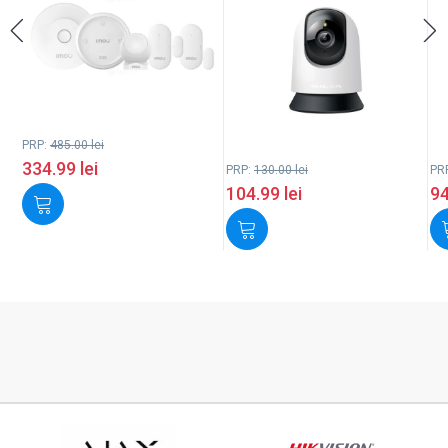
PRP:
485.00
lei
334.99
lei
PRP:
130.00
lei
PR
104.99
lei
9