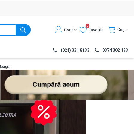
0
Coș
Cont
Favorite
(021) 331 8133
0374 302 133
 Neagră