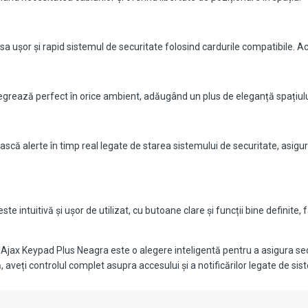
accesa ușor și rapid sistemul de securitate folosind cardurile compatibile
grează perfect în orice ambient, adăugând un plus de eleganță spațiului 
mească alerte în timp real legate de starea sistemului de securitate, asi
te intuitivă și ușor de utilizat, cu butoane clare și funcții bine definite
cum Ajax Keypad Plus Neagra este o alegere inteligentă pentru a asigura s
aveți controlul complet asupra accesului și a notificărilor legate de sis