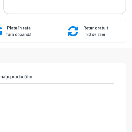
Plata în rate
Retur gratuit
fără dobândă
30 de zilei
mații producător