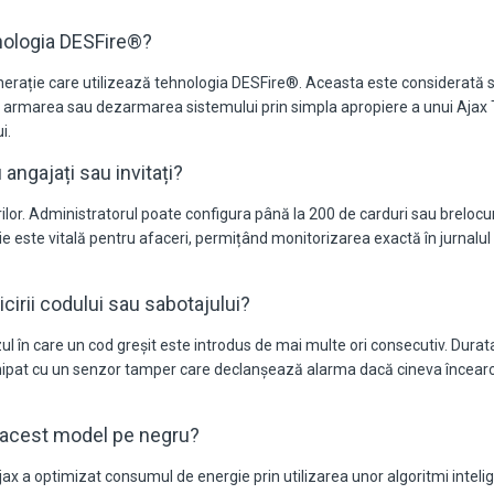
nologia DESFire®?
erație care utilizează tehnologia DESFire®. Aceasta este considerată stan
 armarea sau dezarmarea sistemului prin simpla apropiere a unui Ajax Ta
i.
ngajați sau invitați?
rilor. Administratorul poate configura până la 200 de carduri sau brelocur
 este vitală pentru afaceri, permițând monitorizarea exactă în jurnalul de 
cirii codului sau sabotajului?
 în care un cod greșit este introdus de mai multe ori consecutiv. Durata b
 echipat cu un senzor tamper care declanșează alarma dacă cineva încear
 acest model pe negru?
jax a optimizat consumul de energie prin utilizarea unor algoritmi inteli