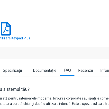
tilizare Keypad Plus
FAQ
Specificații
Documentație
Recenzii
Infor
ru sistemul tău?
rată pentru interioarele moderne, birourile corporate sau spațiile comer
tatura curată chiar și după o utilizare intensă. Este dispozitivul care tr