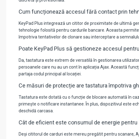
discretă și profesională.
Cum funcționează accesul fără contact prin teh
KeyPad Plus integrează un cititor de proximitate de ultimă gen
tehnologie folosită pentru cardurile bancare. Aceasta permite
împotriva tentativelor de clonare sau interceptare a semnalulu
Poate KeyPad Plus să gestioneze accesul pentru a
Da, tastatura este extrem de versatilă în gestionarea utilizato
persoanele care nu au un cont în aplicația Ajax. Această funcție
partaja codul principal al locației.
Ce măsuri de protecție are tastatura împotriva ghi
Tastatura este dotată cu o funcție de blocare automată în cazul
primește o notificare instantanee. În plus, dispozitivul este
deschidă carcasa.
Cât de eficient este consumul de energie pentru
Deși cititorul de carduri este mereu pregătit pentru scanare, A