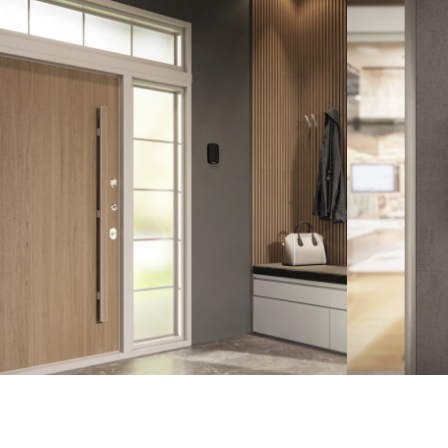
Ajax Keypad Plus Neagră
Tastatura wireless cu cititor de carduri integrate, ideala
pentru securitatea casei tale
Conectare simpla si usoara la sistemul de securitate Ajax
Design elegant si compact, perfect pentru a se integra
armonios in orice tip de decor
Autonomie mare a bateriei, pentru o functionare
neintrerupta
Butoane iluminate pentru o utilizare facila si comoda chiar
si in intuneric