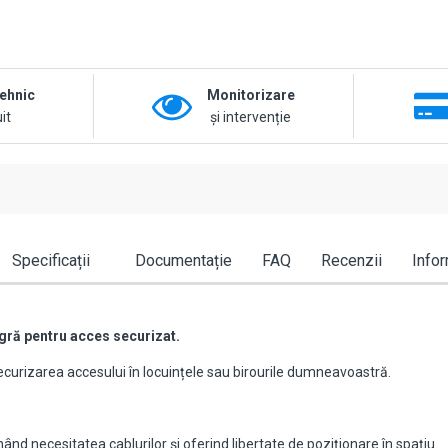
tehnic
Monitorizare
it
și intervenție
Specificații
Documentație
FAQ
Recenzii
Infor
agră
pentru acces securizat.
 securizarea accesului în locuințele sau birourile dumneavoastră.
nd necesitatea cablurilor și oferind libertate de poziționare în spațiu.