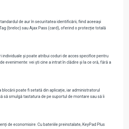
dardul de aur în securitatea identificării, fiind aceeași
g (breloc) sau Ajax Pass (card), oferind o protecție totală
i individuale și poate atribui coduri de acces specifice pentru
evenimente: vei ști cine a intrat în clădire și la ce oră, fără a
locării poate fi setată din aplicație, iar administratorul
că să smulgă tastatura de pe suportul de montare sau să îi
genți de economisire. Cu bateriile preinstalate, KeyPad Plus