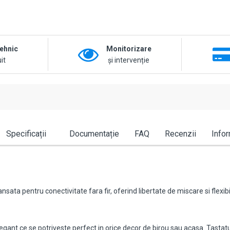
tehnic
Monitorizare
it
și intervenție
Specificații
Documentație
FAQ
Recenzii
Infor
ta pentru conectivitate fara fir, oferind libertate de miscare si flexibil
ant ce se potriveste perfect in orice decor de birou sau acasa. Tastatur