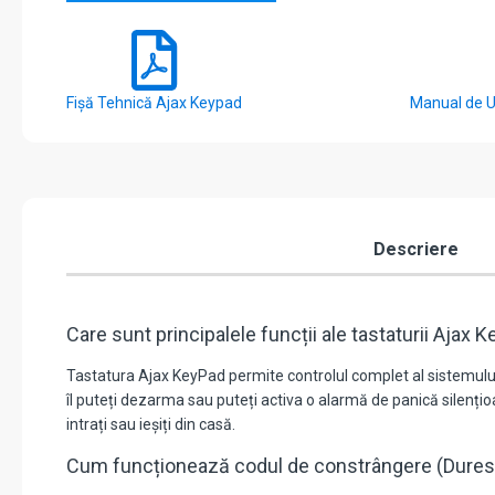
Fișă Tehnică Ajax Keypad
Manual de U
Descriere
Care sunt principalele funcții ale tastaturii Ajax 
Tastatura Ajax KeyPad permite controlul complet al sistemului 
îl puteți dezarma sau puteți activa o alarmă de panică silenți
intrați sau ieșiți din casă.
Cum funcționează codul de constrângere (Dure