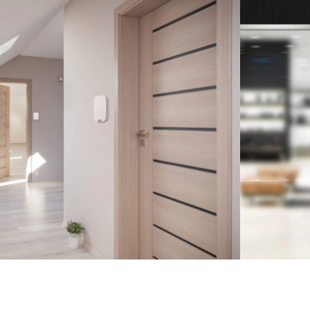
Albă
Tastatura wireless compacta cu design elegant, de culoare
alba
Conectare simpla prin tehnologia bluetooth
Butoane silentioase pentru o experienta de tastare placuta
Baterie reincarcabila cu autonomie mare
Compatibila cu diverse dispozitive: laptopuri, tablete, smart
TV etc.