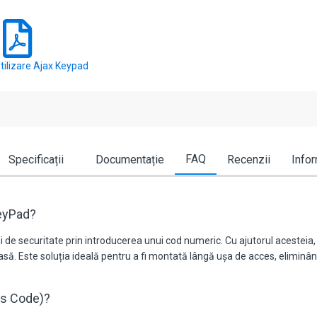
tilizare Ajax Keypad
FAQ
Specificații
Documentație
Recenzii
Infor
KeyPad?
de securitate prin introducerea unui cod numeric. Cu ajutorul acesteia, 
oasă. Este soluția ideală pentru a fi montată lângă ușa de acces, eliminâ
ss Code)?