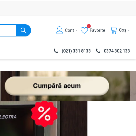
0
Coș
Cont
Favorite
(021) 331 8133
0374 302 133