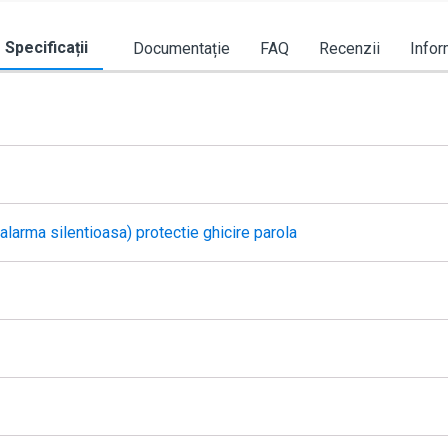
Specificații
Documentație
FAQ
Recenzii
Infor
larma silentioasa) protectie ghicire parola