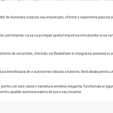
nditii de iluminare scazuta sau intunecate, oferind o experienta placuta si
, permitandu-va sa va protejati spatiul impotriva intruziunilor si sa cont
steme de securitate, oferindu-va flexibilitate in integrarea acesteia in s
tura beneficiaza de o autonomie ridicata a bateriei, fiind ideala pentru u
entru cei care cauta o tastatura wireless eleganta, functionala si sigur
 pentru spatiile dumneavoastra de lucru sau locuinta.