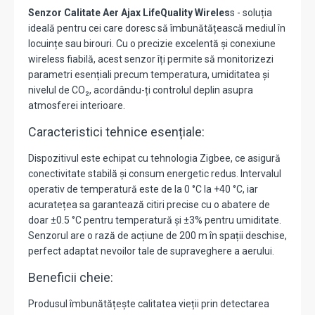
Senzor Calitate Aer Ajax LifeQuality Wireles
s - soluția
ideală pentru cei care doresc să îmbunătățească mediul în
locuințe sau birouri. Cu o precizie excelentă și conexiune
wireless fiabilă, acest senzor îți permite să monitorizezi
parametri esențiali precum temperatura, umiditatea și
nivelul de CO₂, acordându-ți controlul deplin asupra
atmosferei interioare.
Caracteristici tehnice esențiale:
Dispozitivul este echipat cu tehnologia Zigbee, ce asigură
conectivitate stabilă și consum energetic redus. Intervalul
operativ de temperatură este de la 0 °C la +40 °C, iar
acuratețea sa garantează citiri precise cu o abatere de
doar ±0.5 °C pentru temperatură și ±3% pentru umiditate.
Senzorul are o rază de acțiune de 200 m în spații deschise,
perfect adaptat nevoilor tale de supraveghere a aerului.
Beneficii cheie:
Produsul îmbunătățește calitatea vieții prin detectarea