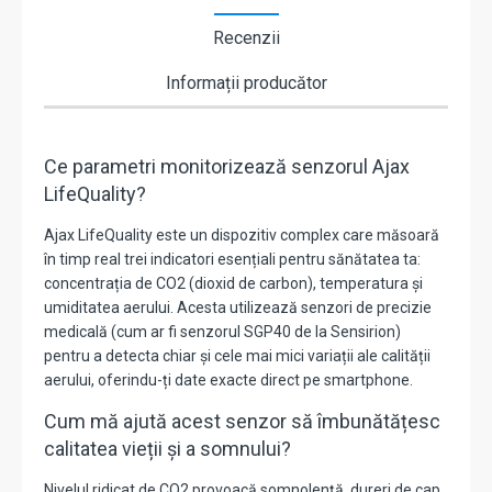
Recenzii
Informații producător
Ce parametri monitorizează senzorul Ajax
LifeQuality?
Ajax LifeQuality este un dispozitiv complex care măsoară
în timp real trei indicatori esențiali pentru sănătatea ta:
concentrația de CO2 (dioxid de carbon), temperatura și
umiditatea aerului. Acesta utilizează senzori de precizie
medicală (cum ar fi senzorul SGP40 de la Sensirion)
pentru a detecta chiar și cele mai mici variații ale calității
aerului, oferindu-ți date exacte direct pe smartphone.
Cum mă ajută acest senzor să îmbunătățesc
calitatea vieții și a somnului?
Nivelul ridicat de CO2 provoacă somnolență, dureri de cap