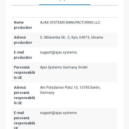
Nume
AJAX SYSTEMS MANUFACTURING LLC
producător
Adresă
S. Skliarenka Str., 5, Kyiv, 04073, Ukraine
producător
E-mail
support@ajax.systems
producător
Persoană
Ajax Systems Germany GmbH
responsabilă
în UE
Adresă
Am Potsdamer Platz 10, 10785 Berlin,
persoană
Germany
responsabilă
în UE
E-mail
support@ajax.systems
persoană
responsabilă
UE