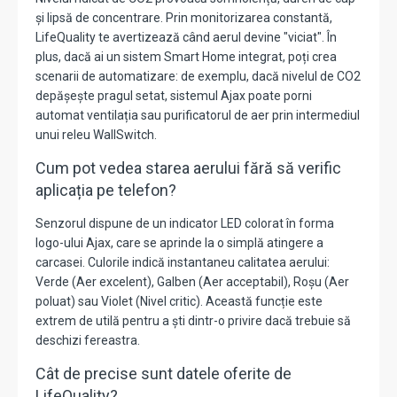
și lipsă de concentrare. Prin monitorizarea constantă,
LifeQuality te avertizează când aerul devine "viciat". În
plus, dacă ai un sistem Smart Home integrat, poți crea
scenarii de automatizare: de exemplu, dacă nivelul de CO2
depășește pragul setat, sistemul Ajax poate porni
automat ventilația sau purificatorul de aer prin intermediul
unui releu WallSwitch.
Cum pot vedea starea aerului fără să verific
aplicația pe telefon?
Senzorul dispune de un indicator LED colorat în forma
logo-ului Ajax, care se aprinde la o simplă atingere a
carcasei. Culorile indică instantaneu calitatea aerului:
Verde (Aer excelent), Galben (Aer acceptabil), Roșu (Aer
poluat) sau Violet (Nivel critic). Această funcție este
extrem de utilă pentru a ști dintr-o privire dacă trebuie să
deschizi fereastra.
Cât de precise sunt datele oferite de
LifeQuality?