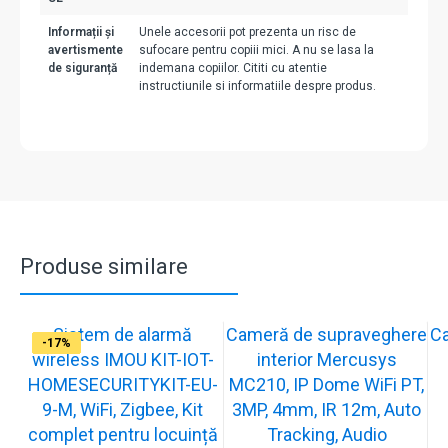
Informații și
Unele accesorii pot prezenta un risc de
avertismente
sufocare pentru copiii mici. A nu se lasa la
de siguranță
indemana copiilor. Cititi cu atentie
instructiunile si informatiile despre produs.
Produse similare
Sistem de alarmă
Cameră de supraveghere
C
-31%
-19%
-21%
-13%
-15%
-20%
-12%
-13%
-16%
-17%
wireless IMOU KIT-IOT-
interior Mercusys
HOMESECURITYKIT-EU-
MC210, IP Dome WiFi PT,
9-M, WiFi, Zigbee, Kit
3MP, 4mm, IR 12m, Auto
complet pentru locuință
Tracking, Audio