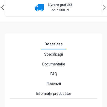
aerului
Livrare gratuită
Ajax
LifeQuality
de la 500 lei
Alb
Descriere
Specificații
Documentație
FAQ
Recenzii
Informații producător