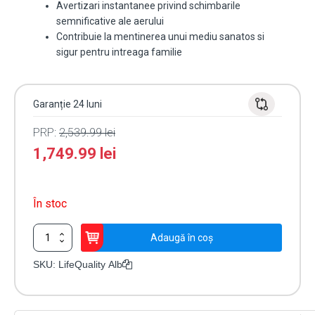
Avertizari instantanee privind schimbarile
semnificative ale aerului
Contribuie la mentinerea unui mediu sanatos si
sigur pentru intreaga familie
Garanție 24 luni
PRP:
2,539.99
lei
1,749.99
lei
În stoc
Cantitate
Adaugă în coș
Senzor
wireless
SKU:
LifeQuality Alb
pentru
monitorizarea
calității