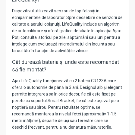
Dispozitivul utilizează senzori de top folosiți în
echipamentele de laborator. Spre deosebire de senzorii de
calitate a aerului obișnuiți, LifeQuality include un algoritm
de autocalibrare și oferă grafice detaliate în aplicația Ajax.
Poți consulta istoricul pe zile, săptămâni sau luni pentru a
înțelege cum evoluează microclimatul din locuința sau
biroul tău în funcție de activitățile zilnice.
Cât durează bateria și unde este recomandat
să fie montat?
Ajax LifeQuality funcționează cu 2 baterii CR123A care
oferă o autonomie de până la 3 ani. Designul alb și elegant
permite integrarea sa în orice decor, fie că este fixat pe
perete cu suportul SmartBracket, fie că este așezat pe o
noptieră sau birou. Pentru rezultate optime, se
recomandă montarea la nivelul feței (aproximativ 1-1.5
metri înălțime), departe de uși sau ferestre care se
deschid frecvent, pentru a nu denatura măsurătorile.