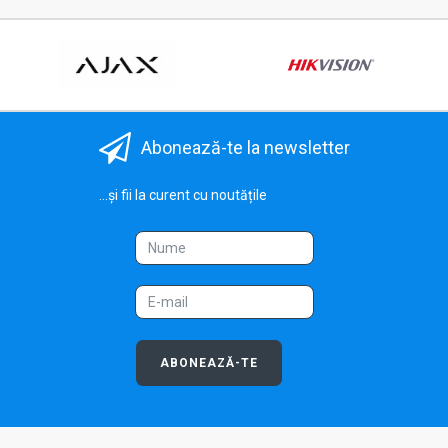
Abonează-te la newsletter
...și fii la curent cu noutățile
ABONEAZĂ-TE