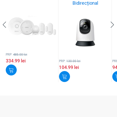
Bidirecțional
PRP:
485.00
lei
334.99
lei
PRP:
130.00
lei
PR
104.99
lei
9