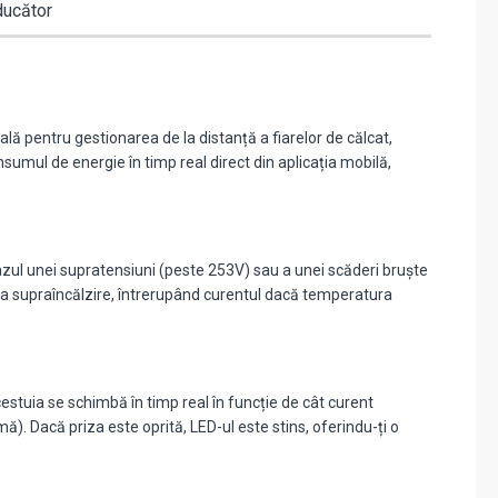
ducător
lă pentru gestionarea de la distanță a fiarelor de călcat,
sumul de energie în timp real direct din aplicația mobilă,
azul unei supratensiuni (peste 253V) sau a unei scăderi bruște
a supraîncălzire, întrerupând curentul dacă temperatura
estuia se schimbă în timp real în funcție de cât curent
 Dacă priza este oprită, LED-ul este stins, oferindu-ți o