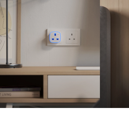
Socket Albă
Priză inteligentă ce poate fi controlată de la distanță prin
intermediul unei aplicații mobile
Funcție de programare a pornirii și oprii a dispozitivelor
conectate la priză
Compatibilitate cu asistenții vocali precum Amazon Alexa
sau Google Assistant
Design modern și elegant, alb, ce se integrează perfect în
orice interior
Conectare wireless simplă și sigură la rețeaua WiFi de acasă