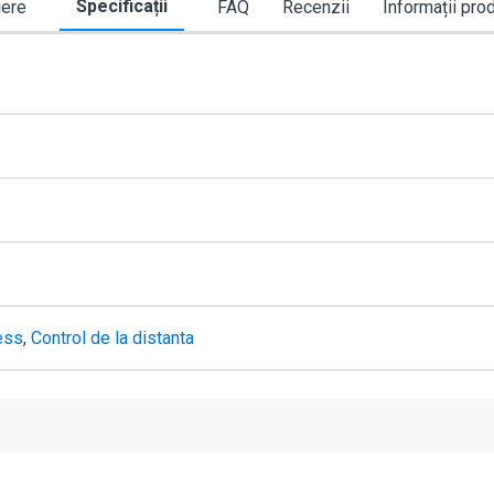
Specificații
iere
FAQ
Recenzii
Informații pro
ess
,
Control de la distanta