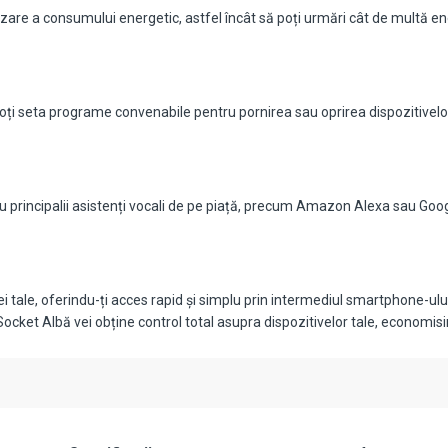
zare a consumului energetic, astfel încât să poți urmări cât de multă ene
poți seta programe convenabile pentru pornirea sau oprirea dispozitivelor 
 principalii asistenți vocali de pe piață, precum Amazon Alexa sau Google
i tale, oferindu-ți acces rapid și simplu prin intermediul smartphone-ulu
Socket Albă vei obține control total asupra dispozitivelor tale, economisin