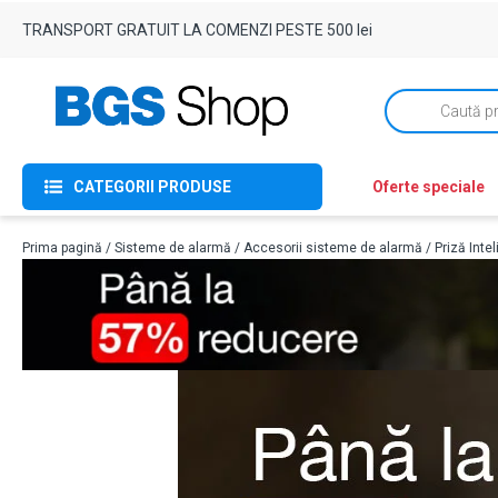
TRANSPORT GRATUIT LA COMENZI PESTE 500 lei
Products
search
CATEGORII PRODUSE
Oferte speciale
Prima pagină
/
Sisteme de alarmă
/
Accesorii sisteme de alarmă
/ Priză Inte