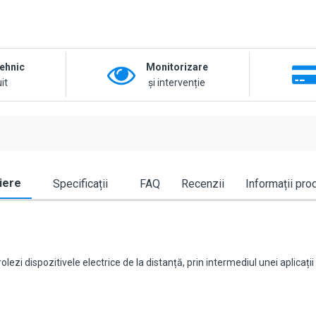
tehnic
Monitorizare
it
și intervenție
iere
Specificații
FAQ
Recenzii
Informații pro
lezi dispozitivele electrice de la distanță, prin intermediul unei aplicații 