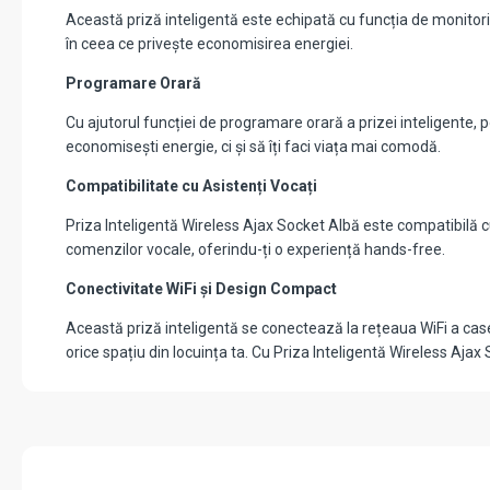
Această priză inteligentă este echipată cu funcția de monitori
în ceea ce privește economisirea energiei.
Programare Orară
Cu ajutorul funcției de programare orară a prizei inteligente, 
economisești energie, ci și să îți faci viața mai comodă.
Compatibilitate cu Asistenți Vocați
Priza Inteligentă Wireless Ajax Socket Albă este compatibilă cu
comenzilor vocale, oferindu-ți o experiență hands-free.
Conectivitate WiFi și Design Compact
Această priză inteligentă se conectează la rețeaua WiFi a case
orice spațiu din locuința ta. Cu Priza Inteligentă Wireless Ajax 