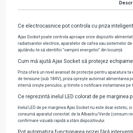
Descr
Ce electrocasnice pot controla cu priza inteligen
Ajax Socket poate controla aproape orice dispozitiv alimentat 
radiatoarelor electrice, aparatelor de cafea sau sistemelor de 
ajutându-te să identifici "vampirii energetici" din locuință.
Cum mă ajută Ajax Socket să protejez echipamen
Priza oferă un nivel avansat de protecție pentru aparatura ta
de tensiune (sub 184V), priza oprește automat alimentarea pe
internă crește periculos, și trimite o notificare instantanee pe 
Ce reprezintă inelul LED colorat de pe marginea p
Inelul LED de pe marginea Ajax Socket nu este doar estetic, ci
consumă aparatul conectat: de la Albastru/Verde (consum redus
confirmare vizuală rapidă a stării dispozitivului.
Pot automatiza funcționarea prizei fără interve