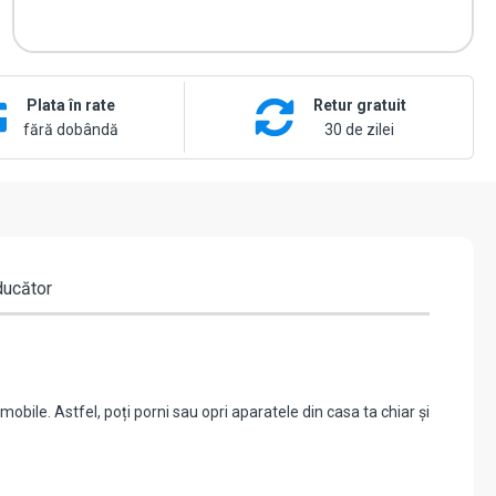
Plata în rate
Retur gratuit
fără dobândă
30 de zilei
ducător
mobile. Astfel, poți porni sau opri aparatele din casa ta chiar și