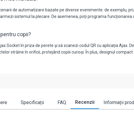
 scenarii de automatizare bazate pe diverse evenimente: de exemplu, pri
armezi sistemul la plecare. De asemenea, poți programa funcționarea con
e pentru copii?
Ajax Socket în priza de perete și să scanezi codul QR cu aplicația Ajax. D
or străine în orificii, protejând copiii curioși. În plus, designul compact
Recenzii
iere
Specificații
FAQ
Informații pro