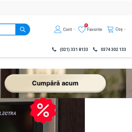
0
Coș
Cont
Favorite
(021) 331 8133
0374 302 133