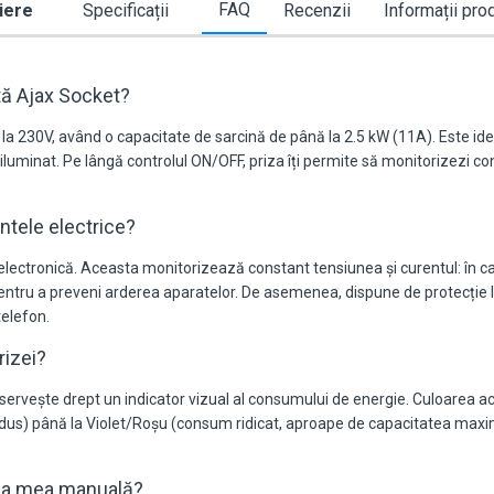
FAQ
iere
Specificații
Recenzii
Informații pro
tă Ajax Socket?
la 230V, având o capacitate de sarcină de până la 2.5 kW (11A). Este idea
iluminat. Pe lângă controlul ON/OFF, priza îți permite să monitorizezi con
tele electrice?
 electronică. Aceasta monitorizează constant tensiunea și curentul: în c
ntru a preveni arderea aparatelor. De asemenea, dispune de protecție l
telefon.
rizei?
 servește drept un indicator vizual al consumului de energie. Culoarea ac
) până la Violet/Roșu (consum ridicat, aproape de capacitatea maximă).
nția mea manuală?