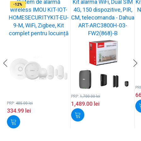
Sistem de alarmă
Kit alarma WiFi, Dual SIM
Ki
-31%
-12%
-29%
-29%
-29%
-29%
-9%
-20%
-12%
wireless IMOU KIT-IOT-
4G, 150 dispozitive, PIR,
N
HOMESECURITYKIT-EU-
CM, telecomanda - Dahua
9-M, WiFi, Zigbee, Kit
ART-ARC3800H-03-
complet pentru locuință
FW2(868)-B
PR
6
PRP:
1,700.00
lei
1,489.00
lei
PRP:
485.00
lei
334.99
lei