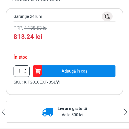
Garanție 24 luni
PRP:
1,138.53
lei
813.24
lei
În stoc
Cantitate
Adaugă în coș
Kit
alarma
SKU:
KIT2016EXT-BS1
la
efractie
DSC
NEO
Livrare gratuită
cu
sirena
de la 500 lei
exterioara
KIT2016EXT-