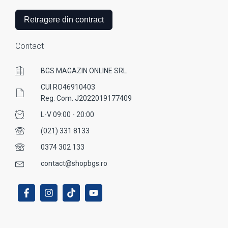
Retragere din contract
Contact
BGS MAGAZIN ONLINE SRL
CUI RO46910403
Reg. Com. J2022019177409
L-V 09:00 - 20:00
(021) 331 8133
0374 302 133
contact@shopbgs.ro