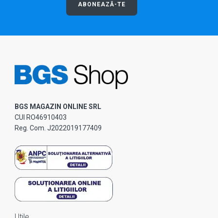
ABONEAZĂ-TE
BGS MAGAZIN ONLINE SRL
CUI RO46910403
Reg. Com. J2022019177409
Utile