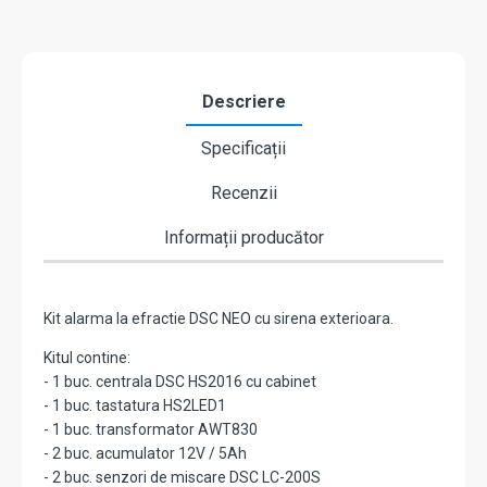
BS1
Descriere
Specificații
Recenzii
Informații producător
Kit alarma la efractie DSC NEO cu sirena exterioara.
Kitul contine:
- 1 buc. centrala DSC HS2016 cu cabinet
- 1 buc. tastatura HS2LED1
- 1 buc. transformator AWT830
- 2 buc. acumulator 12V / 5Ah
- 2 buc. senzori de miscare DSC LC-200S