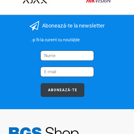
Abonează-te la newsletter
...și fii la curent cu noutățile
ABONEAZĂ-TE