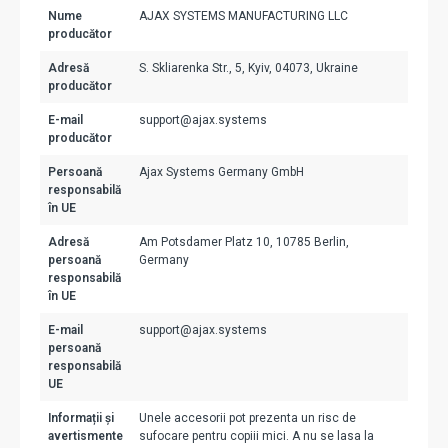
Nume
AJAX SYSTEMS MANUFACTURING LLC
producător
Adresă
S. Skliarenka Str., 5, Kyiv, 04073, Ukraine
producător
E-mail
support@ajax.systems
producător
Persoană
Ajax Systems Germany GmbH
responsabilă
în UE
Adresă
Am Potsdamer Platz 10, 10785 Berlin,
persoană
Germany
responsabilă
în UE
E-mail
support@ajax.systems
persoană
responsabilă
UE
Informații și
Unele accesorii pot prezenta un risc de
avertismente
sufocare pentru copiii mici. A nu se lasa la