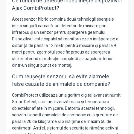
Ce funcții de detecție îndeplinește dispozitivul
Ajax CombiProtect?
Acest senzor hibrid combină două tehnologii esențiale
într-o singură carcasă: un detector de mișcare prin
infraroșu și un senzor pentru spargerea geamului.
Dispozitivul este capabil să monitorizeze o încăpere pe o
distanță de până la 12 metri pentru mișcare și până la 9
metri pentru zgomotul specific produs de spargerea
sticlei, oferind o protecție completă a spațiului interior
dintr-un singur punct de montaj.
Cum reușește senzorul să evite alarmele
false cauzate de animalele de companie?
CombiProtect utilizează un algoritm digital avansat numit
SmartDetect, care analizează masa și temperatura
obiectelor aflate în mișcare. Datorită acestei tehnologii,
senzorul ignoră animalele de companie cu o greutate de
până la 20 de kilograme și o înălțime de maxim 50 de
centimetri. Astfel, sistemul de securitate rămâne activ și