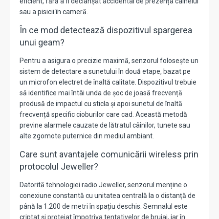
eficient, fără a fi declanșat accidental de prezența câinelui
sau a pisicii în cameră.
În ce mod detectează dispozitivul spargerea
unui geam?
Pentru a asigura o precizie maximă, senzorul folosește un
sistem de detectare a sunetului în două etape, bazat pe
un microfon electret de înaltă calitate. Dispozitivul trebuie
să identifice mai întâi unda de șoc de joasă frecvență
produsă de impactul cu sticla și apoi sunetul de înaltă
frecvență specific cioburilor care cad. Această metodă
previne alarmele cauzate de lătratul câinilor, tunete sau
alte zgomote puternice din mediul ambiant.
Care sunt avantajele comunicării wireless prin
protocolul Jeweller?
Datorită tehnologiei radio Jeweller, senzorul menține o
conexiune constantă cu unitatea centrală la o distanță de
până la 1.200 de metri în spațiu deschis. Semnalul este
criptat și protejat împotriva tentativelor de bruiaj, iar în