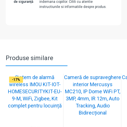
de siguranță
indemana copiilor. Cititi cu atentie
instructiunile si informatiile despre produs.
Produse similare
Sistem de alarmă
Cameră de supraveghere
C
-31%
-19%
-21%
-13%
-15%
-20%
-12%
-13%
-16%
-17%
wireless IMOU KIT-IOT-
interior Mercusys
HOMESECURITYKIT-EU-
MC210, IP Dome WiFi PT,
9-M, WiFi, Zigbee, Kit
3MP, 4mm, IR 12m, Auto
complet pentru locuință
Tracking, Audio
Bidirecțional