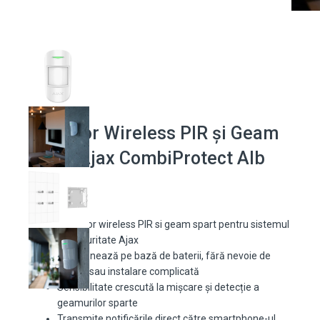
Detector Wireless PIR și Geam
Spart Ajax CombiProtect Alb
Detector wireless PIR si geam spart pentru sistemul
de securitate Ajax
Funcționează pe bază de baterii, fără nevoie de
cabluri sau instalare complicată
Sensibilitate crescută la mișcare și detecție a
geamurilor sparte
Transmite notificările direct către smartphone-ul