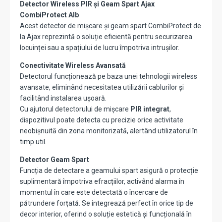
Detector Wireless PIR și Geam Spart Ajax
CombiProtect Alb
Acest detector de mișcare și geam spart CombiProtect de
la Ajax reprezintă o soluție eficientă pentru securizarea
locuinței sau a spațiului de lucru împotriva intrușilor.
Conectivitate Wireless Avansată
Detectorul funcționează pe baza unei tehnologii wireless
avansate, eliminând necesitatea utilizării cablurilor și
facilitând instalarea ușoară.
Cu ajutorul detectorului de mișcare
PIR integrat
,
dispozitivul poate detecta cu precizie orice activitate
neobișnuită din zona monitorizată, alertând utilizatorul în
timp util.
Detector Geam Spart
Funcția de detectare a geamului spart asigură o protecție
suplimentară împotriva efracțiilor, activând alarma în
momentul în care este detectată o încercare de
pătrundere forțată. Se integrează perfect în orice tip de
decor interior, oferind o soluție estetică și funcțională în