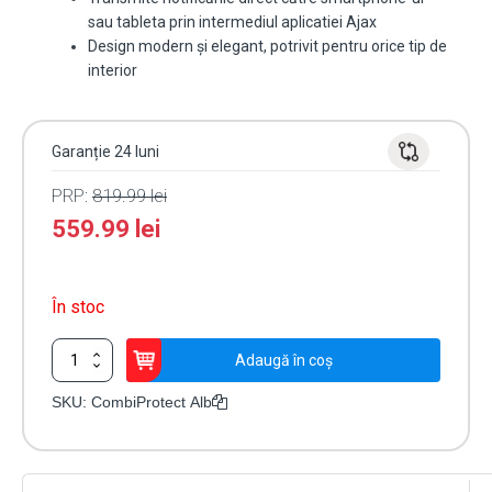
sau tableta prin intermediul aplicatiei Ajax
Design modern și elegant, potrivit pentru orice tip de
interior
Garanție 24 luni
PRP:
819.99
lei
559.99
lei
În stoc
Cantitate
Adaugă în coș
Detector
Wireless
SKU:
CombiProtect Alb
PIR
și
Geam
Spart