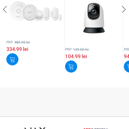
PRP:
485.00
lei
334.99
lei
PRP:
130.00
lei
PR
104.99
lei
9