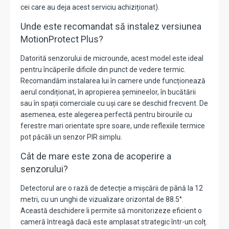
cei care au deja acest serviciu achiziționat)
.
Unde este recomandat să instalez versiunea
MotionProtect Plus?
Datorită senzorului de microunde, acest model este ideal
pentru încăperile dificile din punct de vedere termic.
Recomandăm instalarea lui în camere unde funcționează
aerul condiționat, în apropierea șemineelor, în bucătării
sau în spații comerciale cu uși care se deschid frecvent. De
asemenea, este alegerea perfectă pentru birourile cu
ferestre mari orientate spre soare, unde reflexiile termice
pot păcăli un senzor PIR simplu.
Cât de mare este zona de acoperire a
senzorului?
Detectorul are o rază de detecție a mișcării de până la
12
metri
, cu un unghi de vizualizare orizontal de
88.5°
.
Această deschidere îi permite să monitorizeze eficient o
cameră întreagă dacă este amplasat strategic într-un colț.