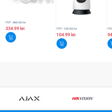
PRP:
485.00
lei
334.99
lei
PRP:
130.00
lei
PR
104.99
lei
9