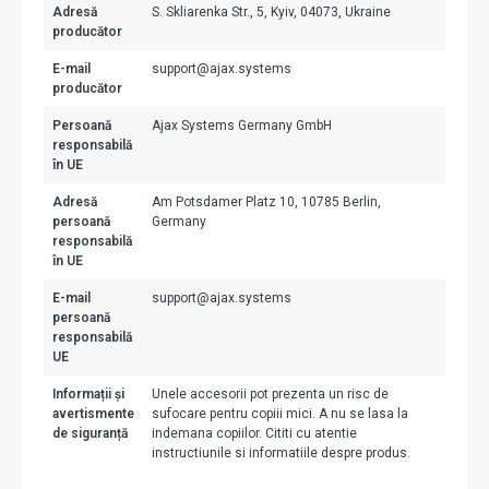
Adresă
S. Skliarenka Str., 5, Kyiv, 04073, Ukraine
producător
E-mail
support@ajax.systems
producător
Persoană
Ajax Systems Germany GmbH
responsabilă
în UE
Adresă
Am Potsdamer Platz 10, 10785 Berlin,
persoană
Germany
responsabilă
în UE
E-mail
support@ajax.systems
persoană
responsabilă
UE
Informații și
Unele accesorii pot prezenta un risc de
avertismente
sufocare pentru copiii mici. A nu se lasa la
de siguranță
indemana copiilor. Cititi cu atentie
instructiunile si informatiile despre produs.