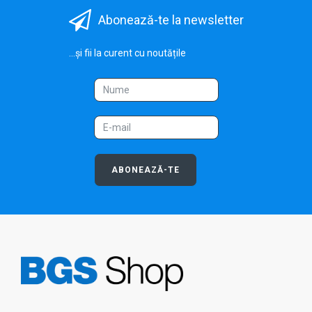
Abonează-te la newsletter
...și fii la curent cu noutățile
ABONEAZĂ-TE