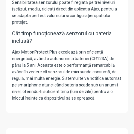
Sensibilitatea senzorului poate fi reglată pe trei niveluri
(scăzut, mediu, ridicat) direct din aplicația Ajax, pentru a
se adapta perfect volumului și configurației spațiului
protejat.
Cât timp funcționează senzorul cu bateria
inclusă?
Ajax MotionProtect Plus excelează prin eficiență
energetică, având o autonomie a bateriei (CR123A) de
până la
5 ani
.
Aceasta este o performanță remarcabilă
având în vedere că senzorul de microunde consumă, de
regulă, mai multă energie. Sistemul te va notifica automat
pe smartphone atunci când bateria scade sub un anumit
nivel, oferindu-ți suficient timp (luni de zile) pentru a o
înlocui înainte ca dispozitivul să se oprească.