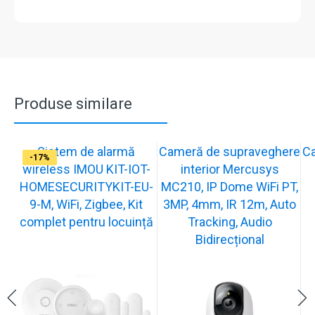
Produse similare
Sistem de alarmă
Cameră de supraveghere
C
-31%
-19%
-21%
-15%
-15%
-20%
-12%
-13%
-16%
-17%
wireless IMOU KIT-IOT-
interior Mercusys
HOMESECURITYKIT-EU-
MC210, IP Dome WiFi PT,
9-M, WiFi, Zigbee, Kit
3MP, 4mm, IR 12m, Auto
complet pentru locuință
Tracking, Audio
Bidirecțional