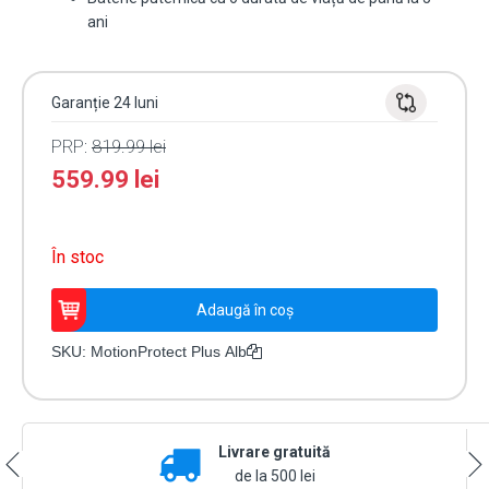
ani
Garanție 24 luni
PRP:
819.99
lei
559.99
lei
În stoc
Cantitate
Adaugă în coș
Detector
Wireless
SKU:
MotionProtect Plus Alb
PIR
Ajax
MotionProtect
Plus
Livrare gratuită
Alb
de la 500 lei