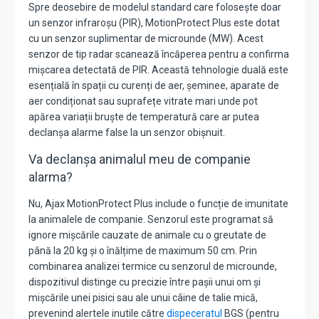
Spre deosebire de modelul standard care folosește doar
un senzor infraroșu (PIR),
MotionProtect Plus
este dotat
cu un senzor suplimentar de
microunde (MW)
.
Acest
senzor de tip radar scanează încăperea pentru a confirma
mișcarea detectată de PIR.
Această tehnologie duală este
esențială în spații cu curenți de aer, șeminee, aparate de
aer condiționat sau suprafețe vitrate mari unde pot
apărea variații bruște de temperatură care ar putea
declanșa alarme false la un senzor obișnuit.
Va declanșa animalul meu de companie
alarma?
Nu, Ajax MotionProtect Plus include o funcție de imunitate
la animalele de companie.
Senzorul este programat să
ignore mișcările cauzate de animale cu o greutate de
până la
20 kg
și o înălțime de maximum
50 cm
.
Prin
combinarea analizei termice cu senzorul de microunde,
dispozitivul distinge cu precizie între pașii unui om și
mișcările unei pisici sau ale unui câine de talie mică,
prevenind alertele inutile către
dispeceratul
BGS (pentru