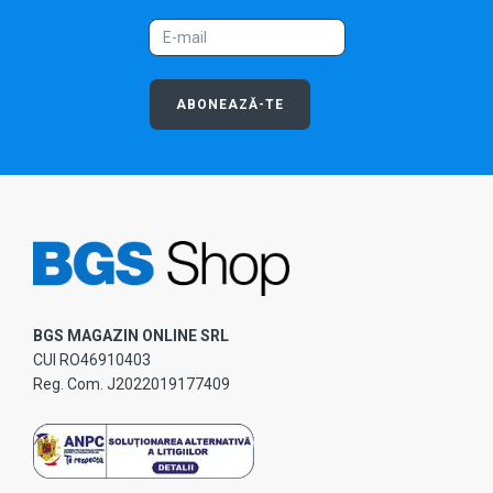
ABONEAZĂ-TE
BGS MAGAZIN ONLINE SRL
CUI RO46910403
Reg. Com. J2022019177409