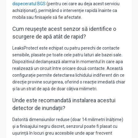
dispeceratul BGS
(pentru cei care au deja acest serviciu
achiziționat), permițând o intervenție rapidă înainte ca
mobila sau finisajele să fie afectate.
Cum reușește acest senzor să identifice o
scurgere de apă atât de rapid?
LeaksProtect este echipat cu patru perechi de contacte
sensibile, plasate pe toate cele patru laturi ale bazei sale.
Dispozitivul declanșează alarma în momentul în care apa
realizează un circuit între oricare două contacte. Această
configurație permite detectarea lichidului indiferent din ce
direcție provine scurgerea, oferind o reacție imediată chiar
și la un strat de apă de doar câțiva milimetri.
Unde este recomandată instalarea acestui
detector de inundații?
Datorită dimensiunilor reduse (doar 14 milimetri înălțime)
și a finisajului negru discret, senzorul poate fi plasat cu
ușurință în locuri greu accesibile unde apar frecvent