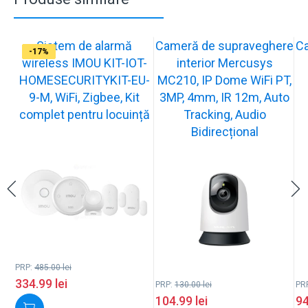
Sistem de alarmă
Cameră de supraveghere
C
-31%
-19%
-21%
-13%
-15%
-20%
-12%
-13%
-16%
-17%
wireless IMOU KIT-IOT-
interior Mercusys
HOMESECURITYKIT-EU-
MC210, IP Dome WiFi PT,
9-M, WiFi, Zigbee, Kit
3MP, 4mm, IR 12m, Auto
complet pentru locuință
Tracking, Audio
Bidirecțional
PRP:
485.00
lei
334.99
lei
PRP:
130.00
lei
PR
104.99
lei
9