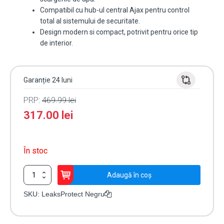
Compatibil cu hub-ul central Ajax pentru control
total al sistemului de securitate.
Design modern si compact, potrivit pentru orice tip
de interior.
Garanție 24 luni
PRP:
469.99
lei
317.00
lei
În stoc
Cantitate
Adaugă în coș
Detector
Wireless
SKU:
LeaksProtect Negru
Inundații
Ajax
LeaksProtect