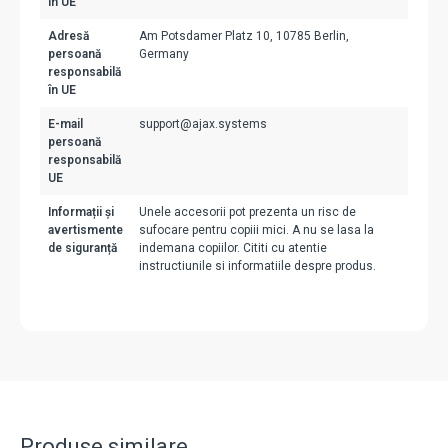
în UE
Adresă
Am Potsdamer Platz 10, 10785 Berlin,
persoană
Germany
responsabilă
în UE
E-mail
support@ajax.systems
persoană
responsabilă
UE
Informații și
Unele accesorii pot prezenta un risc de
avertismente
sufocare pentru copiii mici. A nu se lasa la
de siguranță
indemana copiilor. Cititi cu atentie
instructiunile si informatiile despre produs.
Produse similare