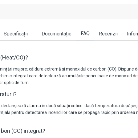
FAQ
Specificații
Documentație
Recenzii
Infor
B (Heat/CO)?
ințări majore: căldura extremă și monoxidul de carbon (CO). Dispune de
 chimic integrat care detectează acumulările periculoase de monoxid de c
or optic de fum.
aturii?
declanșează alarma în două situații critice: dacă temperatura depășeș
nțială pentru detectarea incendiilor care se propagă rapid prin arderea 
bon (CO) integrat?