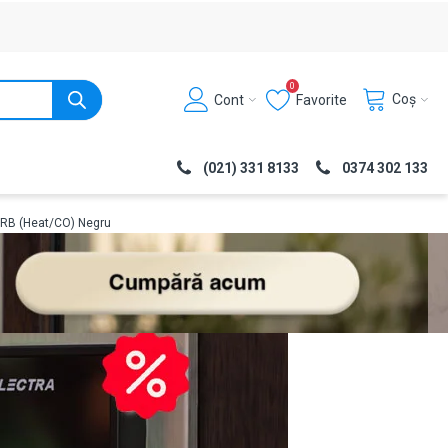
0
Coș
Cont
Favorite
(021) 331 8133
0374 302 133
2 RB (Heat/CO) Negru