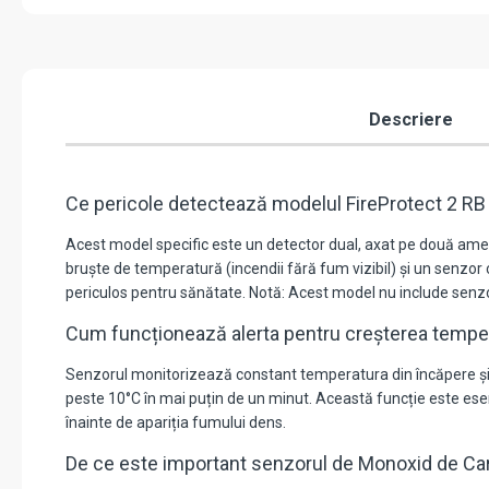
Descriere
Ce pericole detectează modelul FireProtect 2 R
Acest model specific este un detector dual, axat pe două amen
bruște de temperatură (incendii fără fum vizibil) și un senzor
periculos pentru sănătate. Notă: Acest model nu include senz
Cum funcționează alerta pentru creșterea temper
Senzorul monitorizează constant temperatura din încăpere și 
peste 10°C în mai puțin de un minut. Această funcție este ese
înainte de apariția fumului dens.
De ce este important senzorul de Monoxid de Car