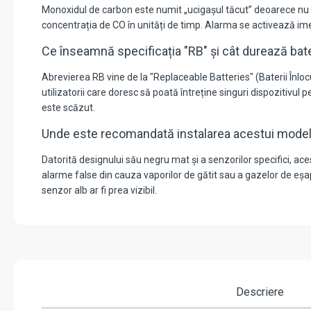
Monoxidul de carbon este numit „ucigașul tăcut” deoarece nu 
concentrația de CO în unități de timp. Alarma se activează imedi
Ce înseamnă specificația "RB" și cât durează bate
Abrevierea RB vine de la "Replaceable Batteries" (Baterii Înlo
utilizatorii care doresc să poată întreține singuri dispozitivul 
este scăzut.
Unde este recomandată instalarea acestui model
Datorită designului său negru mat și a senzorilor specifici, ac
alarme false din cauza vaporilor de gătit sau a gazelor de eșa
senzor alb ar fi prea vizibil.
Descriere