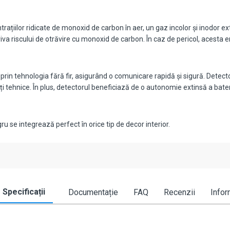
ațiilor ridicate de monoxid de carbon în aer, un gaz incolor și inodor e
 riscului de otrăvire cu monoxid de carbon. În caz de pericol, acesta em
prin tehnologia fără fir, asigurând o comunicare rapidă și sigură. Dete
ltăți tehnice. În plus, detectorul beneficiază de o autonomie extinsă a bate
 se integrează perfect în orice tip de decor interior.
Specificații
Documentație
FAQ
Recenzii
Infor