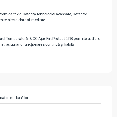
xtrem de toxic. Datorită tehnologiei avansate, Detector
ite alerte clare și imediate.
ctorul Temperatură & CO Ajax FireProtect 2 RB permite astfel o
riei, asigurând funcționarea continuă și fiabilă.
mații producător