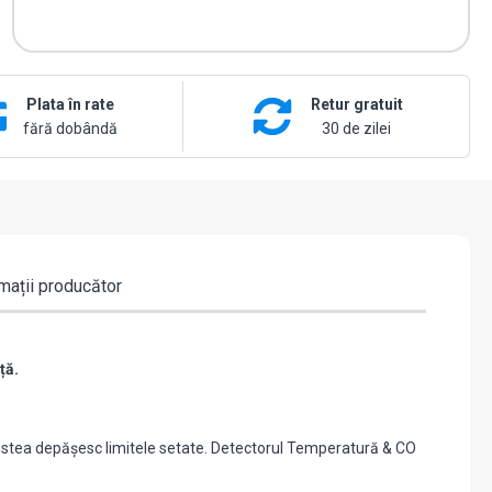
Plata în rate
Retur gratuit
fără dobândă
30 de zilei
mații producător
nță.
acestea depășesc limitele setate. Detectorul Temperatură & CO