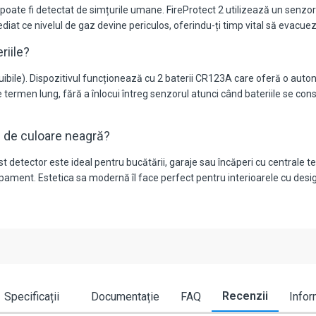
poate fi detectat de simțurile umane. FireProtect 2 utilizează un senz
at ce nivelul de gaz devine periculos, oferindu-ți timp vital să evacuezi l
riile?
cuibile). Dispozitivul funcționează cu 2 baterii CR123A care oferă o auto
pe termen lung, fără a înlocui întreg senzorul atunci când bateriile se con
 de culoare neagră?
est detector este ideal pentru bucătării, garaje sau încăperi cu central
pament. Estetica sa modernă îl face perfect pentru interioarele cu desi
Recenzii
Specificații
Documentație
FAQ
Infor