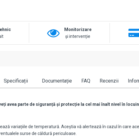
tehnic
Monitorizare
it
și intervenție
Specificații
Documentație
FAQ
Recenzii
Infor
 avea parte de siguranță și protecție la cel mai înalt nivel în locui
ctează variațiile de temperatură. Aceștia vă alertează în cazul în care 
eventualele surse de căldură periculoase.