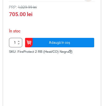
PRP:
1,029.99
lei
705.00
lei
În stoc
Cantitate
Adaugă în coș
Detector
Wireless
SKU:
FireProtect 2 RB (Heat/CO) Negru
de
temperatură
și
monoxid
de
carbon
Ajax
FireProtect
2
RB
(Heat/CO)
Negru