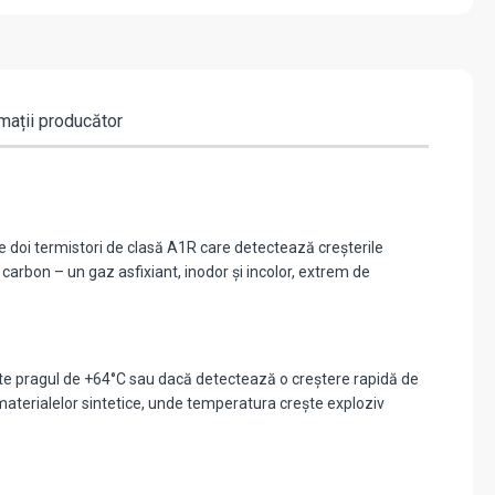
mații producător
 doi termistori de clasă A1R care detectează creșterile
arbon – un gaz asfixiant, inodor și incolor, extrem de
te pragul de +64°C sau dacă detectează o creștere rapidă de
materialelor sintetice, unde temperatura crește exploziv