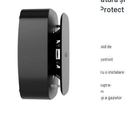
monoxid de carbon Ajax FireProtect
2 RB (Heat/CO) Negru
Detector wireless pentru temperatură și monoxid de
carbon, model FireProtect 2 RB (Heat/CO).
Design elegant și compact de culoare neagră, potrivit
pentru orice interior.
Conectivitate fără fir prin tehnologia Ajax pentru o instalare
simplă și rapidă.
Alerte sonore și notificări pe telefon în caz de supra-
încălzire sau detectare a monoxidului de carbon.
Oferă protecție avansată împotriva incendiilor și a gazelor
toxice, asigurând siguranța locuinței tale.