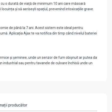
or cu o durată de viață de minimum 10 ani care măsoară
ocuința și să aerisești spațiul, prevenind intoxicațiile grave.
nomie de până la 7 ani. Acest sistem este ideal pentru
sumă. Aplicația Ajax te va notifica din timp când nivelul bateriei
e termice și șeminee, unde un senzor de fum obișnuit ar putea da
gn industrial sau pentru tavanele de culoare închisă unde un
mații producător