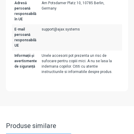
Adresă
Am Potsdamer Platz 10, 10785 Berlin,
persoană
Germany
responsabilă
în UE
E-mail
support@ajax.systems
persoană
responsabilă
UE
Informații și
Unele accesorii pot prezenta un risc de
avertismente
sufocare pentru copiii mici. A nu se lasa la
de siguranță
indemana copiilor. Cititi cu atentie
instructiunile si informatiile despre produs.
Produse similare