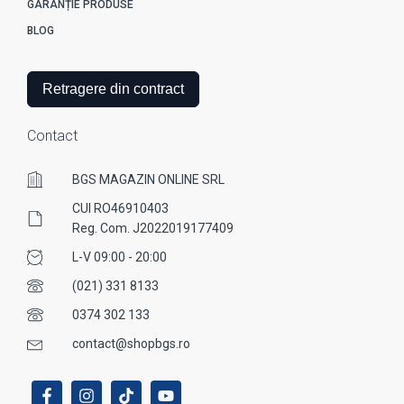
GARANȚIE PRODUSE
BLOG
Retragere din contract
Contact
BGS MAGAZIN ONLINE SRL
CUI RO46910403
Reg. Com. J2022019177409
L-V 09:00 - 20:00
(021) 331 8133
0374 302 133
contact@shopbgs.ro