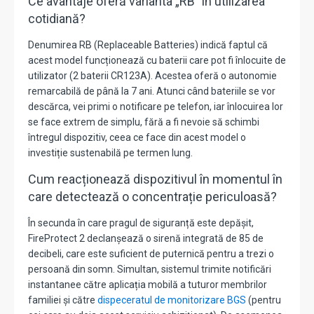
Ce avantaje oferă varianta „RB” în utilizarea
cotidiană?
Denumirea
RB (Replaceable Batteries)
indică faptul că
acest model funcționează cu baterii care pot fi înlocuite de
utilizator (2 baterii CR123A).
Acestea oferă o autonomie
remarcabilă de până la 7 ani.
Atunci când bateriile se vor
descărca, vei primi o notificare pe telefon, iar înlocuirea lor
se face extrem de simplu, fără a fi nevoie să schimbi
întregul dispozitiv, ceea ce face din acest model o
investiție sustenabilă pe termen lung.
Cum reacționează dispozitivul în momentul în
care detectează o concentrație periculoasă?
În secunda în care pragul de siguranță este depășit,
FireProtect 2 declanșează o
sirenă integrată de 85 de
decibeli
, care este suficient de puternică pentru a trezi o
persoană din somn.
Simultan, sistemul trimite notificări
instantanee către aplicația mobilă a tuturor membrilor
familiei și către
dispeceratul de monitorizare BGS
(pentru