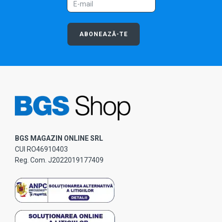
ABONEAZĂ-TE
BGS MAGAZIN ONLINE SRL
CUI RO46910403
Reg. Com. J2022019177409