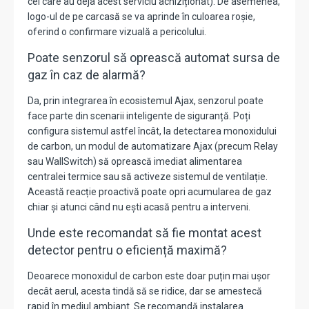
cei care au deja acest serviciu achiziționat).
De asemenea,
logo-ul de pe carcasă se va aprinde în culoarea roșie,
oferind o confirmare vizuală a pericolului.
Poate senzorul să oprească automat sursa de
gaz în caz de alarmă?
Da, prin integrarea în ecosistemul Ajax, senzorul poate
face parte din scenarii inteligente de siguranță.
Poți
configura sistemul astfel încât, la detectarea monoxidului
de carbon, un modul de automatizare Ajax (precum Relay
sau WallSwitch) să oprească imediat alimentarea
centralei termice sau să activeze sistemul de ventilație.
Această reacție proactivă poate opri acumularea de gaz
chiar și atunci când nu ești acasă pentru a interveni.
Unde este recomandat să fie montat acest
detector pentru o eficiență maximă?
Deoarece monoxidul de carbon este doar puțin mai ușor
decât aerul, acesta tindă să se ridice, dar se amestecă
rapid în mediul ambiant. Se recomandă instalarea