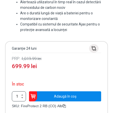
Alertează utilizatorul în timp real în cazul detectării
monoxidului de carbon nociv
Are o durată lungă de viață a bateriei pentru o
monitorizare constantă
Compatibil cu sistemul de securitate Ajax pentru o
protecție avansată a locuinței
Garanție 24 luni
PRP:
1,019.99
lei
699.99
lei
În stoc
Cantitate
Adaugă în coș
Detector
Wireless
SKU:
FireProtect 2 RB (CO) Alb
de