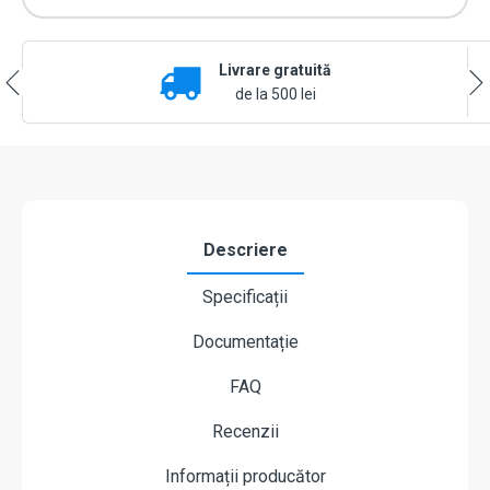
monoxid
de
carbon
Livrare gratuită
Ajax
FireProtect
de la 500 lei
2
RB
(CO)
Alb
Descriere
Specificații
Documentație
FAQ
Recenzii
Informații producător