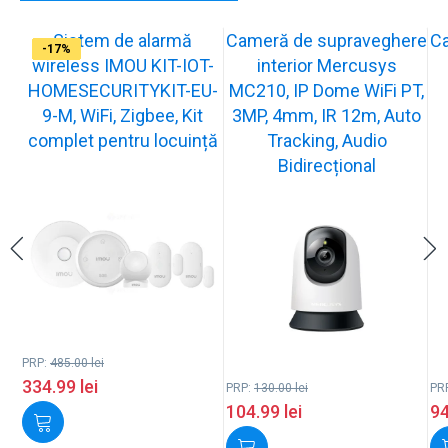
Sistem de alarmă
Cameră de supraveghere
C
-31%
-19%
-21%
-13%
-15%
-20%
-12%
-13%
-16%
-17%
wireless IMOU KIT-IOT-
interior Mercusys
HOMESECURITYKIT-EU-
MC210, IP Dome WiFi PT,
9-M, WiFi, Zigbee, Kit
3MP, 4mm, IR 12m, Auto
complet pentru locuință
Tracking, Audio
Bidirecțional
PRP:
485.00
lei
334.99
lei
PRP:
130.00
lei
PR
104.99
lei
9