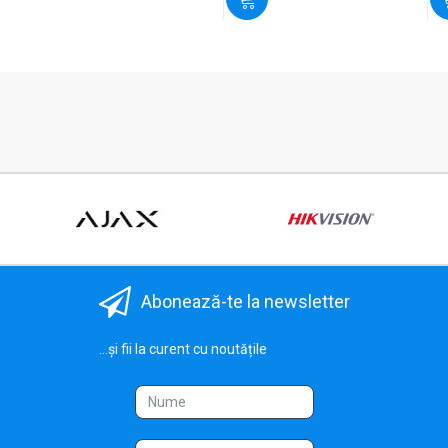
Abonează-te la newsletter
...și fii la curent cu noutățile