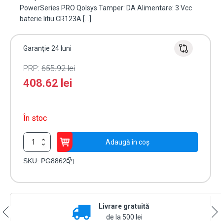
PowerSeries PRO Qolsys Tamper: DA Alimentare: 3 Vcc
baterie litiu CR123A […]
Garanție 24 luni
PRP:
655.92
lei
408.62
lei
În stoc
Cantitate
Adaugă în coș
Detector
PIR
SKU:
PG8862
de
tavan,
360°,
compatibil
Livrare gratuită
PowerG
868
de la 500 lei