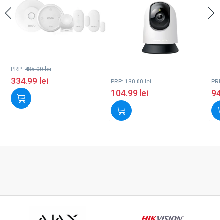
PRP:
485.00
lei
334.99
lei
PRP:
130.00
lei
PR
104.99
lei
9