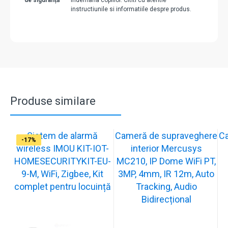
de siguranță
indemana copiilor. Cititi cu atentie
instructiunile si informatiile despre produs.
Produse similare
Sistem de alarmă
Cameră de supraveghere
C
-31%
-19%
-21%
-13%
-15%
-20%
-12%
-13%
-16%
-17%
wireless IMOU KIT-IOT-
interior Mercusys
HOMESECURITYKIT-EU-
MC210, IP Dome WiFi PT,
9-M, WiFi, Zigbee, Kit
3MP, 4mm, IR 12m, Auto
complet pentru locuință
Tracking, Audio
Bidirecțional