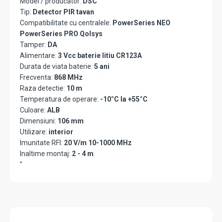
Model / producator:
DSC
Tip:
Detector PIR tavan
Compatibilitate cu centralele:
PowerSeries NEO
PowerSeries PRO Qolsys
Tamper:
DA
Alimentare:
3 Vcc baterie litiu CR123A
Durata de viata baterie:
5 ani
Frecventa:
868 MHz
Raza detectie:
10 m
Temperatura de operare:
-10°C la +55°C
Culoare:
ALB
Dimensiuni:
106 mm
Utilizare:
interior
Imunitate RFI:
20 V/m 10-1000 MHz
Inaltime montaj:
2 - 4 m
"