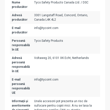
Nume
Tyco Safety Products Canada Ltd. / DSC
producător
Adresă
3301 Langstaff Road, Concord, Ontario,
producător
Canada L4K 4L2
E-mail
info@tycoint.com
producător
Persoană
Tyco Safety Products
responsabilă
în UE
Adresă
Voltaweg 20, 6101 XK Echt, Netherlands
persoană
responsabilă
în UE
E-mail
info@tycoint.com
persoană
responsabilă
UE
Informații și
Unele accesorii pot prezenta un risc de
avertismente
sufocare pentru copiii mici. A nu se lasa la