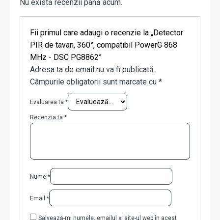
Nu există recenzii până acum.
Fii primul care adaugi o recenzie la „Detector
PIR de tavan, 360°, compatibil PowerG 868
MHz - DSC PG8862”
Adresa ta de email nu va fi publicată.
Câmpurile obligatorii sunt marcate cu
*
Evaluarea ta
*
Recenzia ta
*
Nume
*
Email
*
Salvează-mi numele, emailul și site-ul web în acest