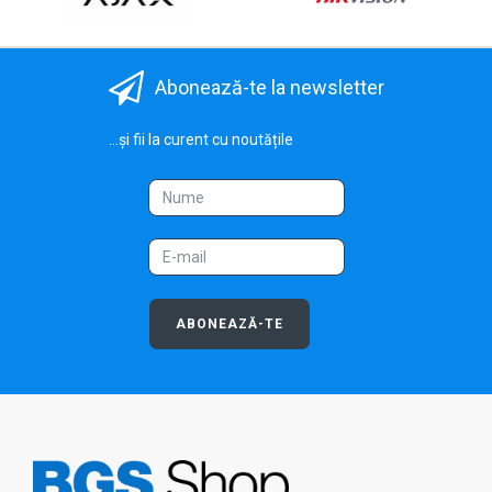
Abonează-te la newsletter
...și fii la curent cu noutățile
ABONEAZĂ-TE