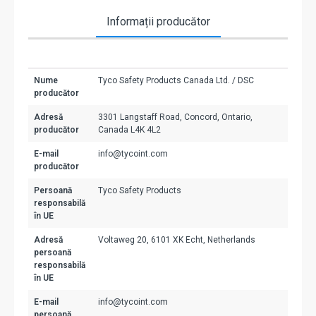
Informații producător
Nume
Tyco Safety Products Canada Ltd. / DSC
producător
Adresă
3301 Langstaff Road, Concord, Ontario,
producător
Canada L4K 4L2
E-mail
info@tycoint.com
producător
Persoană
Tyco Safety Products
responsabilă
în UE
Adresă
Voltaweg 20, 6101 XK Echt, Netherlands
persoană
responsabilă
în UE
E-mail
info@tycoint.com
persoană