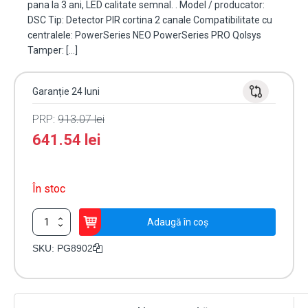
pana la 3 ani, LED calitate semnal. . Model / producator:
DSC Tip: Detector PIR cortina 2 canale Compatibilitate cu
centralele: PowerSeries NEO PowerSeries PRO Qolsys
Tamper: […]
Garanție 24 luni
PRP:
913.07
lei
641.54
lei
În stoc
Cantitate
Adaugă în coș
Detector
PIR
SKU:
PG8902
de
exterior,
tip
cortina,