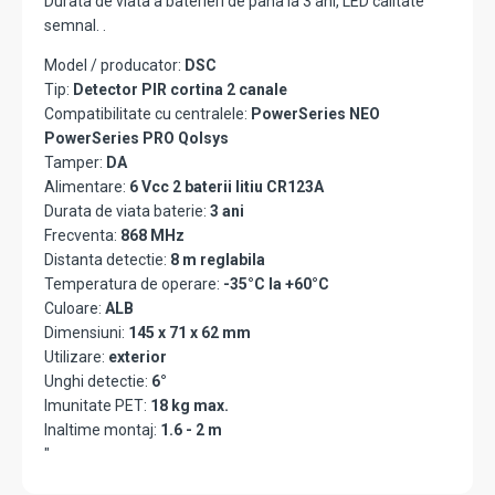
Durata de viata a baterieri de pana la 3 ani, LED calitate
semnal. .
Model / producator:
DSC
Tip:
Detector PIR cortina 2 canale
Compatibilitate cu centralele:
PowerSeries NEO
PowerSeries PRO Qolsys
Tamper:
DA
Alimentare:
6 Vcc 2 baterii litiu CR123A
Durata de viata baterie:
3 ani
Frecventa:
868 MHz
Distanta detectie:
8 m reglabila
Temperatura de operare:
-35°C la +60°C
Culoare:
ALB
Dimensiuni:
145 x 71 x 62 mm
Utilizare:
exterior
Unghi detectie:
6°
Imunitate PET:
18 kg max.
Inaltime montaj:
1.6 - 2 m
"