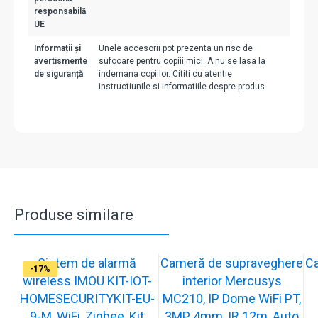
responsabilă
UE
Informații și
Unele accesorii pot prezenta un risc de
avertismente
sufocare pentru copiii mici. A nu se lasa la
de siguranță
indemana copiilor. Cititi cu atentie
instructiunile si informatiile despre produs.
Produse similare
Sistem de alarmă
Cameră de supraveghere
C
-31%
-19%
-21%
-15%
-15%
-20%
-12%
-13%
-16%
-17%
wireless IMOU KIT-IOT-
interior Mercusys
HOMESECURITYKIT-EU-
MC210, IP Dome WiFi PT,
9-M, WiFi, Zigbee, Kit
3MP, 4mm, IR 12m, Auto