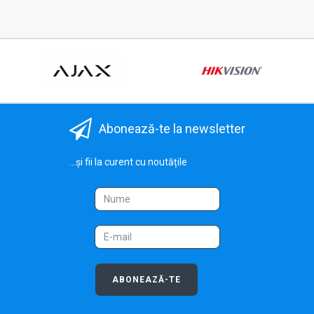
Abonează-te la newsletter
...și fii la curent cu noutățile
ABONEAZĂ-TE