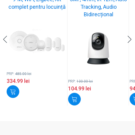
complet pentru locuință
Tracking, Audio
Bidirecțional
PRP:
485.00
lei
334.99
lei
PRP:
130.00
lei
PR
104.99
lei
9