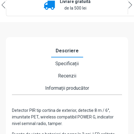
Livrare gratuită
imunitate
PET,
de la 500 lei
wireless
compatibil
PowerG
868
MHz
-
DSC
Descriere
PG8902
Specificații
Recenzii
Informații producător
Detector PIR tip cortina de exterior, detectie 8 m / 6°,
imunitate PET, wireless compatibil POWER G, indicator
nivel semnal radio, tamper.