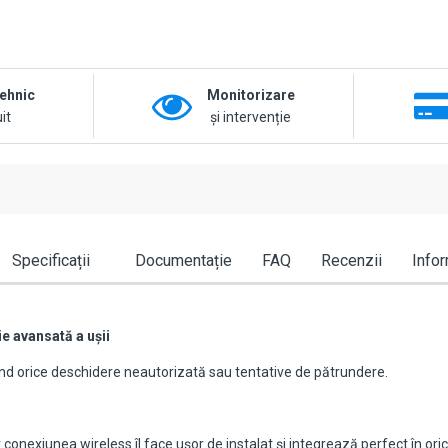
tehnic
Monitorizare
it
și intervenție
Specificații
Documentație
FAQ
Recenzii
Infor
e avansată a ușii
ctând orice deschidere neautorizată sau tentative de pătrundere.
 conexiunea wireless îl face ușor de instalat și integrează perfect în ori