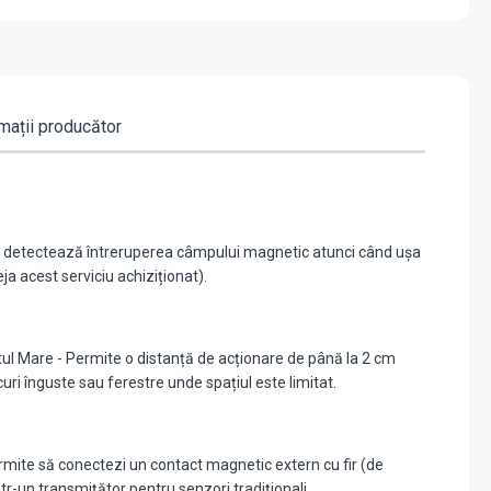
mații producător
are detectează întreruperea câmpului magnetic atunci când ușa
ja acest serviciu achiziționat).
etul Mare - Permite o distanță de acționare de până la 2 cm
uri înguste sau ferestre unde spațiul este limitat.
rmite să conectezi un contact magnetic extern cu fir (de
r-un transmițător pentru senzori tradiționali.