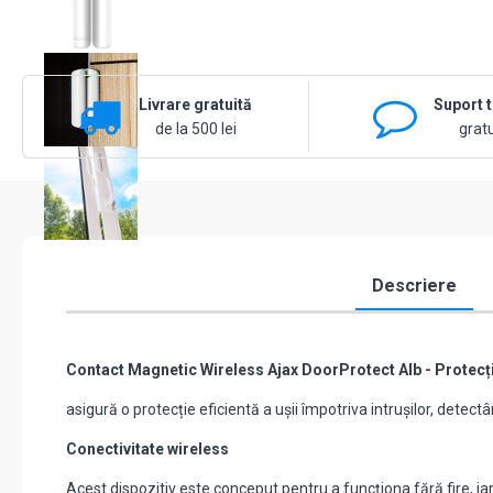
Livrare gratuită
Suport 
de la 500 lei
gratu
Descriere
Contact Magnetic Wireless Ajax DoorProtect Alb - Protecți
asigură o protecție eficientă a ușii împotriva intrușilor, dete
Conectivitate wireless
Acest dispozitiv este conceput pentru a funcționa fără fire, iar