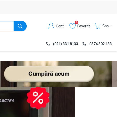
0
Coș
Cont
Favorite
(021) 331 8133
0374 302 133