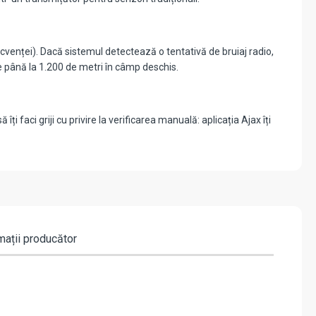
cvenței). Dacă sistemul detectează o tentativă de bruiaj radio,
e până la 1.200 de metri în câmp deschis.
i faci griji cu privire la verificarea manuală: aplicația Ajax îți
mații producător