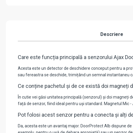
Descriere
Care este funcția principală a senzorului Ajax Do
Acesta este un detector de deschidere conceput pentru a prote
sau fereastra se deschide, trimițând un semnal instantaneu căt
Ce conține pachetul și de ce există doi magneți di
În cutie vei găsi unitatea principală (senzorul) și doi magneți
față de senzor, fiind ideal pentru uși standard. Magnetul Mic -
Pot folosi acest senzor pentru a conecta și alți de
Da, acesta este un avantaj major. DoorProtect Alb dispune de 
exemplu, pentru o ușă de debara apropiată) sau un senzor de ti