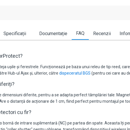
FAQ
Specificații
Documentație
Recenzii
Infor
orProtect?
ja ușile și ferestrele. Funcționează pe baza unui releu de tip reed, c
re Hub-ul Ajax și, ulterior, către
dispeceratul BGS
(pentru cei care au de
feriți?
 de dimensiuni diferite, pentru a se adapta perfect tâmplăriei tale: Magn
 Are o distanță de acționare de 1 cm, fiind perfect pentru montajul pe toc
tectori cu fir?
o bornă de intrare suplimentară (NC) pe partea din spate. Aceasta îți pe
p "roller shutter" pentru obloane, transformând dispozitivul wireless înt