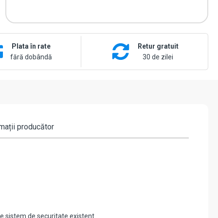
Plata în rate
Retur gratuit
fără dobândă
30 de zilei
mații producător
ce sistem de securitate existent.