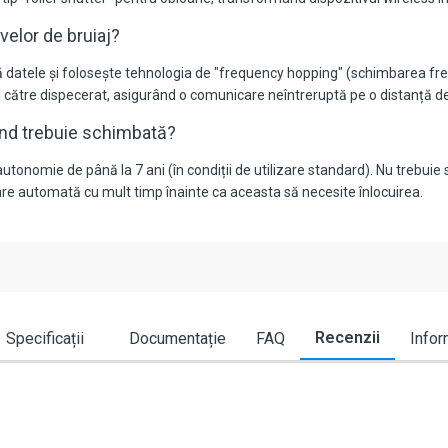
velor de bruiaj?
ază datele și folosește tehnologia de "frequency hopping" (schimbarea fre
tul către dispecerat, asigurând o comunicare neîntreruptă pe o distanță d
când trebuie schimbată?
nomie de până la 7 ani (în condiții de utilizare standard). Nu trebuie să îț
ficare automată cu mult timp înainte ca aceasta să necesite înlocuirea.
Recenzii
Specificații
Documentație
FAQ
Infor