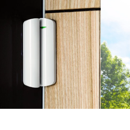
DoorProtect Alb
Senzor contact magnetic wireless pentru uși și ferestre
Funcționează cu sistemul de securitate Ajax
Instalare simplă și rapidă, fără necesitatea cablurilor
Design compact și elegant, de culoare albă
Detectează deschiderile neautorizate pentru securitate
sporită