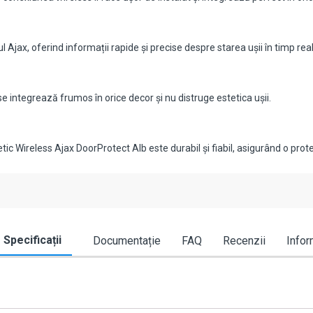
jax, oferind informații rapide și precise despre starea ușii în timp real
 integrează frumos în orice decor și nu distruge estetica ușii.
tic Wireless Ajax DoorProtect Alb este durabil și fiabil, asigurând o pro
Specificații
Documentație
FAQ
Recenzii
Infor