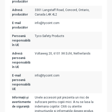
producător
Adresă
3301 Langstaff Road, Concord, Ontario,
producător
Canada L4K 4L2
E-mail
info@tycoint.com
producător
Persoană
Tyco Safety Products
responsabilă
în UE
Adresă
Voltaweg 20, 6101 XK Echt, Netherlands
persoană
responsabilă
în UE
E-mail
info@tycoint.com
persoană
responsabilă
UE
Informații și
Unele accesorii pot prezenta un risc de
avertismente
sufocare pentru copiii mici. A nu se lasa la
de siguranță
indemana copiilor. Cititi cu atentie
instructiunile si informatiile despre produs.