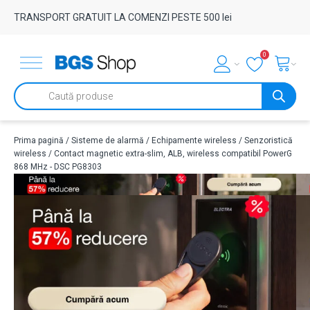
TRANSPORT GRATUIT LA COMENZI PESTE 500 lei
0
Products
search
Prima pagină
/
Sisteme de alarmă
/
Echipamente wireless
/
Senzoristică
wireless
/ Contact magnetic extra-slim, ALB, wireless compatibil PowerG
868 MHz - DSC PG8303