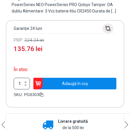
PowerSeries NEO PowerSeries PRO Qolsys Tamper: DA
dublu Alimentare: 3 Vcc baterie litiu CR2450 Durata de […]
Garanție 24 luni
PRP:
324.24
lei
135.76
lei
În stoc
Cantitate
Adaugă în coș
Contact
magnetic
SKU:
PG8303
extra-
slim,
ALB,
wireless
Livrare gratuită
compatibil
PowerG
de la 500 lei