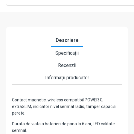
868
MHz
-
DSC
PG8303
Descriere
Specificații
Recenzii
Informații producător
Contact magnetic, wireless compatibil POWER G,
extraSLIM, indicator nivel semnal radio, tamper capac si
perete.
Durata de viata a baterieri de pana la 6 ani, LED calitate
semnal.