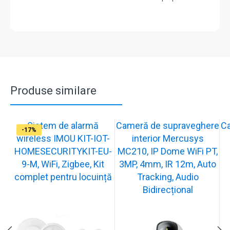
Produse similare
Sistem de alarmă
Cameră de supraveghere
C
-31%
-19%
-21%
-15%
-15%
-20%
-12%
-13%
-16%
-17%
wireless IMOU KIT-IOT-
interior Mercusys
HOMESECURITYKIT-EU-
MC210, IP Dome WiFi PT,
9-M, WiFi, Zigbee, Kit
3MP, 4mm, IR 12m, Auto
complet pentru locuință
Tracking, Audio
Bidirecțional