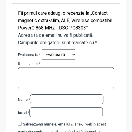
Fii primul care adaugi o recenzie la „Contact
magnetic extra-slim, ALB, wireless compatibil
PowerG 868 MHz - DSC PG8303”
Adresa ta de email nu va fi publicată.
Câmpurile obligatorii sunt marcate cu
*
Evaluarea ta
*
Recenzia ta
*
Nume
*
Email
*
Salvează-mi numele, emailul și site-ul web în acest
navigator pentru data viitoare când o să comentez.