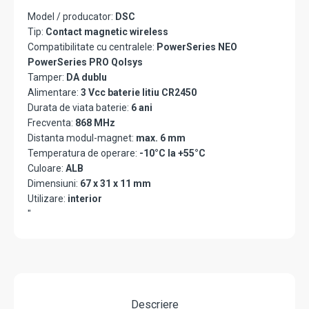
Model / producator:
DSC
Tip:
Contact magnetic wireless
Compatibilitate cu centralele:
PowerSeries NEO
PowerSeries PRO Qolsys
Tamper:
DA dublu
Alimentare:
3 Vcc baterie litiu CR2450
Durata de viata baterie:
6 ani
Frecventa:
868 MHz
Distanta modul-magnet:
max. 6 mm
Temperatura de operare:
-10°C la +55°C
Culoare:
ALB
Dimensiuni:
67 x 31 x 11 mm
Utilizare:
interior
"
Descriere