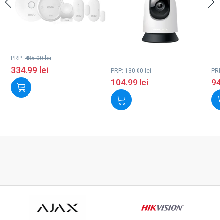
PRP:
485.00
lei
334.99
lei
PRP:
130.00
lei
PR
104.99
lei
9