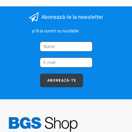
Abonează-te la newsletter
...și fii la curent cu noutățile
ABONEAZĂ-TE