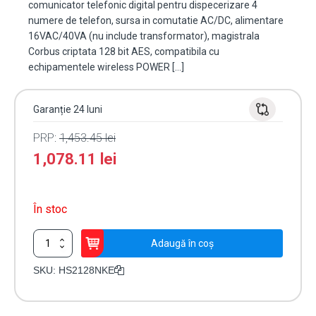
comunicator telefonic digital pentru dispecerizare 4
numere de telefon, sursa in comutatie AC/DC, alimentare
16VAC/40VA (nu include transformator), magistrala
Corbus criptata 128 bit AES, compatibila cu
echipamentele wireless POWER […]
Garanție 24 luni
PRP:
1,453.45
lei
1,078.11
lei
În stoc
Cantitate
Adaugă în coș
Centrala
SERIA
SKU:
HS2128NKE
DSC
POWER
NEO