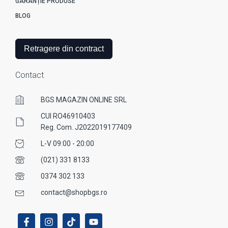
GARANȚIE PRODUSE
BLOG
Retragere din contract
Contact
BGS MAGAZIN ONLINE SRL
CUI RO46910403
Reg. Com. J2022019177409
L-V 09:00 - 20:00
(021) 331 8133
0374 302 133
contact@shopbgs.ro