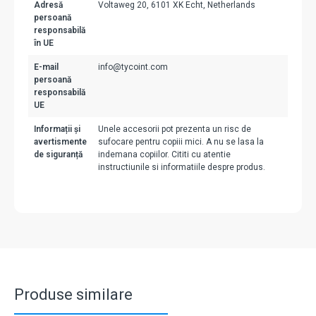
Adresă
Voltaweg 20, 6101 XK Echt, Netherlands
persoană
responsabilă
în UE
E-mail
info@tycoint.com
persoană
responsabilă
UE
Informații și
Unele accesorii pot prezenta un risc de
avertismente
sufocare pentru copiii mici. A nu se lasa la
de siguranță
indemana copiilor. Cititi cu atentie
instructiunile si informatiile despre produs.
Produse similare