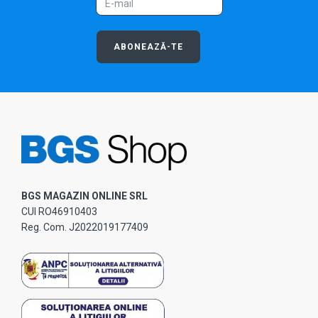
ABONEAZĂ-TE
BGS MAGAZIN ONLINE SRL
CUI RO46910403
Reg. Com. J2022019177409