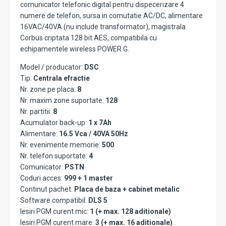
comunicator telefonic digital pentru dispecerizare 4
numere de telefon, sursa in comutatie AC/DC, alimentare
16VAC/40VA (nu include transformator), magistrala
Corbus criptata 128 bit AES, compatibila cu
echipamentele wireless POWER G.
Model / producator:
DSC
Tip:
Centrala efractie
Nr. zone pe placa:
8
Nr. maxim zone suportate:
128
Nr. partitii:
8
Acumulator back-up:
1 x 7Ah
Alimentare:
16.5 Vca / 40VA 50Hz
Nr. evenimente memorie:
500
Nr. telefon suportate:
4
Comunicator:
PSTN
Coduri acces:
999 + 1 master
Continut pachet:
Placa de baza + cabinet metalic
Software compatibil:
DLS 5
Iesiri PGM curent mic:
1 (+ max. 128 aditionale)
Iesiri PGM curent mare:
3 (+ max. 16 aditionale)