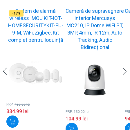
Sistem de alarmă
Cameră de supraveghere
C
-31%
-19%
-21%
-15%
-15%
-20%
-12%
-13%
-16%
-17%
wireless IMOU KIT-IOT-
interior Mercusys
HOMESECURITYKIT-EU-
MC210, IP Dome WiFi PT,
9-M, WiFi, Zigbee, Kit
3MP, 4mm, IR 12m, Auto
complet pentru locuință
Tracking, Audio
Bidirecțional
PRP:
485.00
lei
334.99
lei
PRP:
130.00
lei
PR
104.99
lei
9