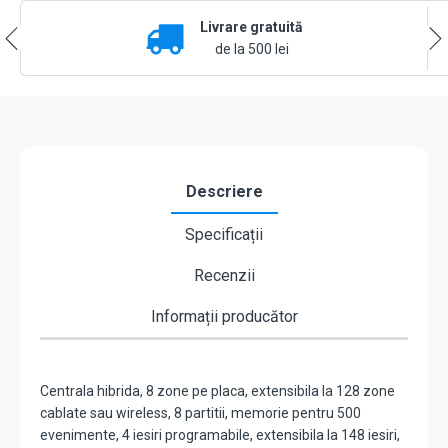
8
Livrare gratuită
zone
extensibila
de la 500 lei
la
128
zone,
8
partitii
-
DSC
Descriere
HS2128NKE
Specificații
Recenzii
Informații producător
Centrala hibrida, 8 zone pe placa, extensibila la 128 zone
cablate sau wireless, 8 partitii, memorie pentru 500
evenimente, 4 iesiri programabile, extensibila la 148 iesiri,