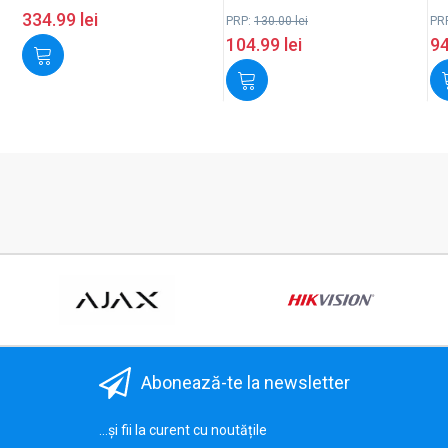
334.99
lei
PRP:
130.00
lei
PR
104.99
lei
9
Abonează-te la newsletter
...și fii la curent cu noutățile