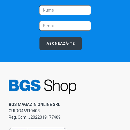
ABONEAZĂ-TE
BGS MAGAZIN ONLINE SRL
CUI RO46910403
Reg. Com. J2022019177409