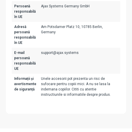
Persoană
Ajax Systems Germany GmbH
responsabilă
în UE
Adresă
Am Potsdamer Platz 10, 10785 Berlin,
persoană
Germany
responsabilă
în UE
E-mail
support@ajax.systems
persoană
responsabilă
UE
Informații și
Unele accesorii pot prezenta un risc de
avertismente
sufocare pentru copiii mici. A nu se lasa la
de siguranță
indemana copiilor. Cititi cu atentie
instructiunile si informatiile despre produs.