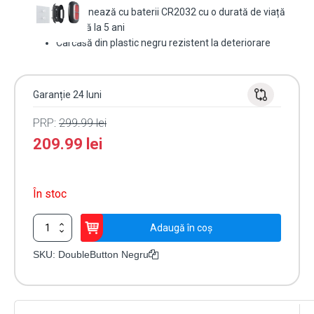
Funcționează cu baterii CR2032 cu o durată de viață
de până la 5 ani
Carcasă din plastic negru rezistent la deteriorare
Garanție 24 luni
PRP:
299.99
lei
209.99
lei
În stoc
Cantitate
Adaugă în coș
Buton
Dublu
SKU:
DoubleButton Negru
Panică
Wireless
Ajax
Double