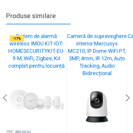
Produse similare
Sistem de alarmă
Cameră de supraveghere
C
-31%
-19%
-21%
-13%
-15%
-20%
-12%
-13%
-16%
-17%
wireless IMOU KIT-IOT-
interior Mercusys
HOMESECURITYKIT-EU-
MC210, IP Dome WiFi PT,
9-M, WiFi, Zigbee, Kit
3MP, 4mm, IR 12m, Auto
complet pentru locuință
Tracking, Audio
Bidirecțional
PRP:
485.00
lei