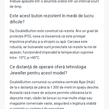
trebuie apăsate într-o anumită ordine într-un interval scurt
de timp.
Este acest buton rezistent în medii de lucru
dificile?
Da, DoubleButton este construit să reziste. Are un grad de
protecție IP55, ceea ce înseamnă că este protejat
împotriva prafului și a stropirii cu apă. Carcasa este
robustă, iar butoanele sunt proiectate să reziste la mii de
apăsări, funcționând impecabil la temperaturi cuprinse
între -10°C și +40°C.
Ce distanță de operare oferă tehnologia
Jeweller pentru acest model?
DoubleButton comunică cu unitatea centrală Ajax (Hub)
de la o distanță de până la 1.300 de metri în spațiu deschis.
Această rază mare de acțiune permite utilizarea lui în
depozite mari, clădiri de birouri cu mai multe etaje sau
magazine comerciale vaste, asigurând o legătură stabilă
și criptată cu sistemul de securitate.