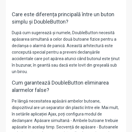
Care este diferența principală între un buton
simplu și DoubleButton?
După cum sugerează și numele, DoubleButton necesită
apăsarea simultană a celor două butoane fizice pentru a
declanșa o alarmă de panică. Această arhitectură este
concepută special pentru a preveni declanșările
accidentale care pot apărea atunci când butonul este ținut
în buzunar, în geantă sau dacă este lovit din greșeală sub
un birou.
Cum garantează DoubleButton eliminarea
alarmelor false?
Pe lângă necesitatea apăsării ambelor butoane,
dispozitivul are un separator din plastic între ele. Mai mult,
în setările aplicației Ajax, poți configura modul de
declanșare: Apăsare simultană - Ambele butoane trebuie
apăsate în același timp. Secvență de apăsare - Butoanele