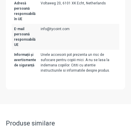
Adresă
Voltaweg 20, 6101 XK Echt, Netherlands
persoană
responsabilă
în UE
E-mail
info@tycoint.com
persoană
responsabilă
UE
Informații și
Unele accesorii pot prezenta un risc de
avertismente
sufocare pentru copiii mici. A nu se lasa la
de siguranță
indemana copiilor. Cititi cu atentie
instructiunile si informatiile despre produs.
Produse similare