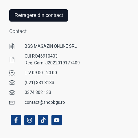
Retragere din contract
Contact
BGS MAGAZIN ONLINE SRL
CUI RO46910403
Reg. Com. J2022019177409
L-V 09:00 - 20:00
(021) 331 8133
0374 302 133
contact@shopbgs.ro