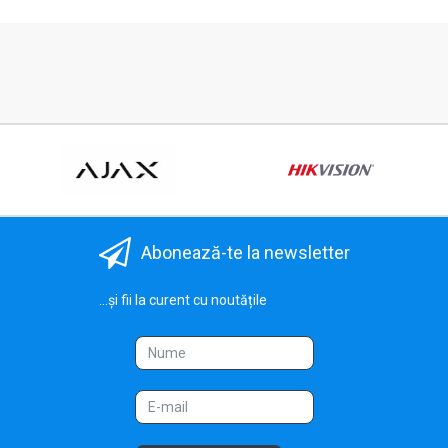
Abonează-te la newsletter
...și fii la curent cu noutățile