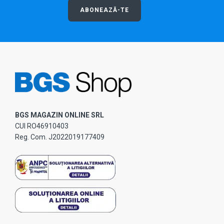
ABONEAZĂ-TE
BGS MAGAZIN ONLINE SRL
CUI RO46910403
Reg. Com. J2022019177409