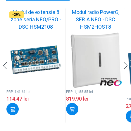
Modul de extensie 8
Modul radio PowerG,
-19%
-31%
-41%
-25%
-20%
-22%
-29%
-26%
-27%
-29%
zone seria NEO/PRO -
SERIA NEO - DSC
DSC HSM2108
HSM2HOST8
PRP:
141.61
lei
PRP:
1,188.85
lei
114.47
lei
819.90
lei
PR
2