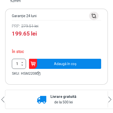
92mm"
Garanție 24 luni
PRP:
279.51
lei
199.65
lei
În stoc
Cantitate
Adaugă în coș
Modul
8
SKU:
HSM2208
iesiri
programabile
SERIA
NEO
Livrare gratuită
-
DSC
de la 500 lei
HSM2208