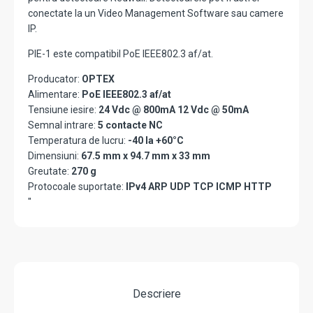
conectate la un Video Management Software sau camere
IP.
PIE-1 este compatibil PoE IEEE802.3 af/at.
Producator:
OPTEX
Alimentare:
PoE IEEE802.3 af/at
Tensiune iesire:
24 Vdc @ 800mA 12 Vdc @ 50mA
Semnal intrare:
5 contacte NC
Temperatura de lucru:
-40 la +60°C
Dimensiuni:
67.5 mm x 94.7 mm x 33 mm
Greutate:
270 g
Protocoale suportate:
IPv4 ARP UDP TCP ICMP HTTP
"
Descriere