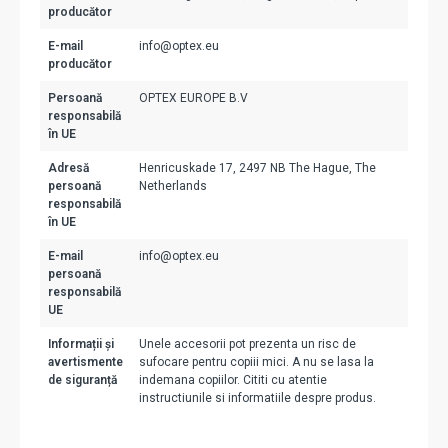
producător
E-mail
info@optex.eu
producător
Persoană
OPTEX EUROPE B.V
responsabilă
în UE
Adresă
Henricuskade 17, 2497 NB The Hague, The
persoană
Netherlands
responsabilă
în UE
E-mail
info@optex.eu
persoană
responsabilă
UE
Informații și
Unele accesorii pot prezenta un risc de
avertismente
sufocare pentru copiii mici. A nu se lasa la
de siguranță
indemana copiilor. Cititi cu atentie
instructiunile si informatiile despre produs.