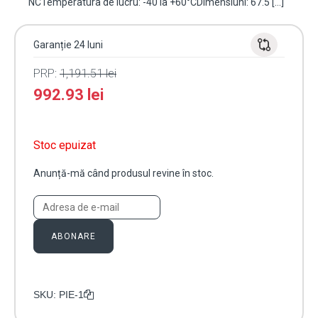
NCTemperatura de lucru: -40 la +60°CDimensiuni: 67.5 […]
Garanție 24 luni
PRP:
1,191.51
lei
992.93
lei
Stoc epuizat
Anunță-mă când produsul revine în stoc.
ABONARE
SKU:
PIE-1