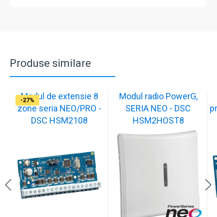
Produse similare
Modul de extensie 8
Modul radio PowerG,
-19%
-31%
-29%
-41%
-25%
-20%
-22%
-29%
-26%
-27%
zone seria NEO/PRO -
SERIA NEO - DSC
p
DSC HSM2108
HSM2HOST8