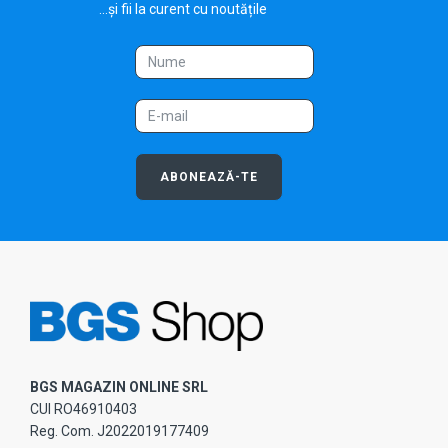
...și fii la curent cu noutățile
ABONEAZĂ-TE
BGS MAGAZIN ONLINE SRL
CUI RO46910403
Reg. Com. J2022019177409