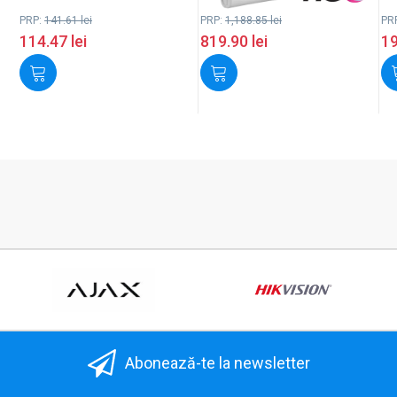
PRP:
141.61
lei
PRP:
1,188.85
lei
PR
114.47
lei
819.90
lei
1
Abonează-te la newsletter