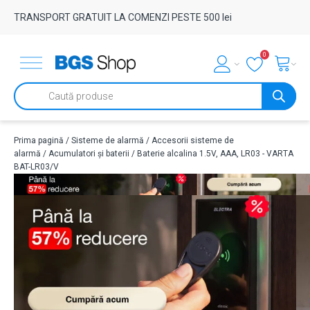
TRANSPORT GRATUIT LA COMENZI PESTE 500 lei
0
Products
search
Prima pagină
/
Sisteme de alarmă
/
Accesorii sisteme de
alarmă
/
Acumulatori și baterii
/ Baterie alcalina 1.5V, AAA, LR03 - VARTA
BAT-LR03/V