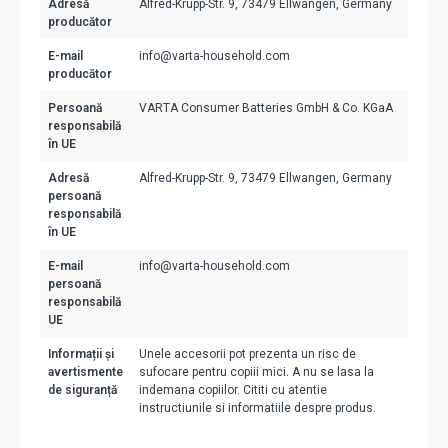
Adresă
Alfred-Krupp-Str. 9, 73479 Ellwangen, Germany
producător
E-mail
info@varta-household.com
producător
Persoană
VARTA Consumer Batteries GmbH & Co. KGaA
responsabilă
în UE
Adresă
Alfred-Krupp-Str. 9, 73479 Ellwangen, Germany
persoană
responsabilă
în UE
E-mail
info@varta-household.com
persoană
responsabilă
UE
Informații și
Unele accesorii pot prezenta un risc de
avertismente
sufocare pentru copiii mici. A nu se lasa la
de siguranță
indemana copiilor. Cititi cu atentie
instructiunile si informatiile despre produs.