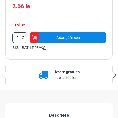
2.66
lei
În stoc
Cantitate
Adaugă în coș
Baterie
alcalina
SKU:
BAT-LR03/V
1.5V,
AAA,
LR03
-
Livrare gratuită
VARTA
BAT-
de la 500 lei
LR03/V
Descriere