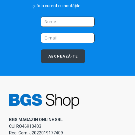
...și fii la curent cu noutățile
ABONEAZĂ-TE
BGS MAGAZIN ONLINE SRL
CUI RO46910403
Reg. Com. J2022019177409