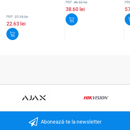
PRP:
46.32
lei
PR
38.60
lei
5
PRP:
27.15
lei
22.63
lei
Abonează-te la newsletter