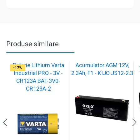
Produse similare
Baterie Lithium Varta
Acumulator AGM 12V,
-17%
-17%
-17%
-17%
-17%
-17%
-17%
-17%
-17%
-17%
Industrial PRO - 3V -
2.3Ah, F1 - KIJO JS12-2.3
CR123A BAT-3V0-
CR123A-2