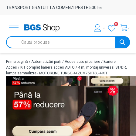
TRANSPORT GRATUIT LA COMENZI PESTE 500 lei
0
Products
search
Prima pagină
/
Automatizări porți
/
Acces auto și bariere
/
Bariere
Acces
/ KIT complet bariera acces AUTO / 4 m, montaj universal ST/DR,
lampa semnalizre - MOTORLINE TURBO-4+ZUM75HTSL-4-KIT