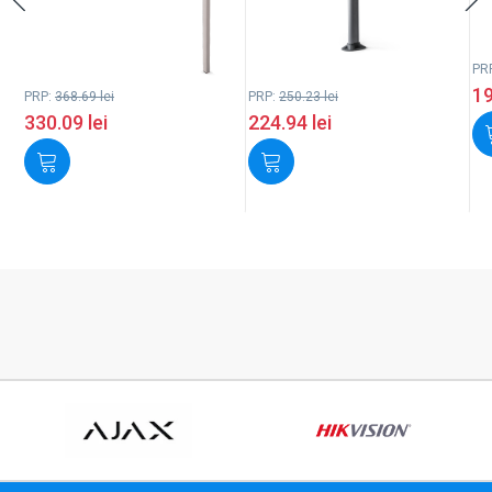
PR
1
PRP:
368.69
lei
PRP:
250.23
lei
330.09
lei
224.94
lei