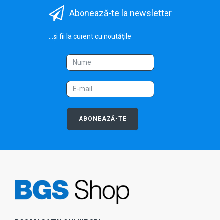
Abonează-te la newsletter
...și fii la curent cu noutățile
ABONEAZĂ-TE