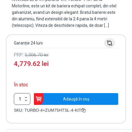
Motorline, este un kit de bariera echipat complet, din otel
galvanizat, avand un design elegant. Bratul barierei este
din aluminiu, fiind extensibil de la 2.4 pana la 4 metri
(telescopic). Viteza de deschidere rapida, de doar […]
Garanție 24 luni
PRP:
5,306.70
lei
4,779.62
lei
În stoc
Cantitate
Adaugă în coș
KIT
complet
SKU:
TURBO-4+ZUM75HTSL-4-KIT
bariera
acces
AUTO
/