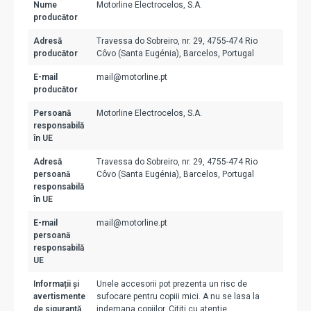
Nume
Motorline Electrocelos, S.A.
producător
Adresă
Travessa do Sobreiro, nr. 29, 4755-474 Rio
producător
Côvo (Santa Eugénia), Barcelos, Portugal
E-mail
mail@motorline.pt
producător
Persoană
Motorline Electrocelos, S.A.
responsabilă
în UE
Adresă
Travessa do Sobreiro, nr. 29, 4755-474 Rio
persoană
Côvo (Santa Eugénia), Barcelos, Portugal
responsabilă
în UE
E-mail
mail@motorline.pt
persoană
responsabilă
UE
Informații și
Unele accesorii pot prezenta un risc de
avertismente
sufocare pentru copiii mici. A nu se lasa la
de siguranță
indemana copiilor. Cititi cu atentie