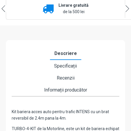
Livrare gratuită
4
m,
de la 500 lei
montaj
universal
ST/DR,
lampa
semnalizre
-
MOTORLINE
Descriere
TURBO-
4+ZUM75HTSL-
Specificații
4-
KIT
Recenzii
Informații producător
Kit bariera acces auto pentru trafic INTENS cu un brat
reversibil de 2.4m pana la 4m.
TURBO-4-KIT de la Motorline, este un kit de bariera echipat