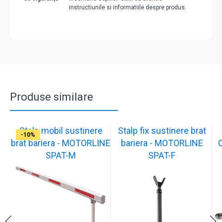
instructiunile si informatiile despre produs.
Produse similare
Stalp mobil sustinere
Stalp fix sustinere brat
-10%
-10%
-17%
-17%
-17%
-17%
-17%
-10%
-10%
-10%
brat bariera - MOTORLINE
bariera - MOTORLINE
SPAT-M
SPAT-F