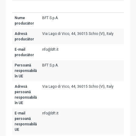
Nume
BFT S.p.A.
producător
Adresă
Via Lago di Vico, 44, 36015 Schio (VI), Italy
producător
E-mail
nfo@bft.it
producător
Persoană
BFT S.p.A.
responsabilă
în UE
Adresă
Via Lago di Vico, 44, 36015 Schio (VI), Italy
persoană
responsabilă
în UE
E-mail
nfo@bft.it
persoană
responsabilă
UE