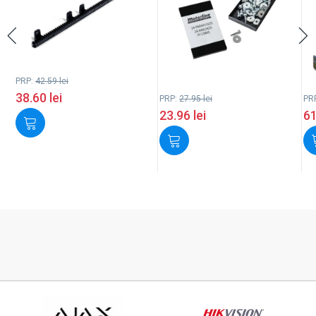
PRP:
42.59
lei
38.60
lei
PRP:
27.95
lei
PR
23.96
lei
6