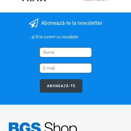
Abonează-te la newsletter
...și fii la curent cu noutățile
ABONEAZĂ-TE