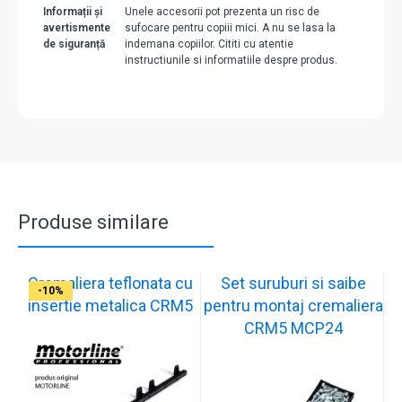
Informații și
Unele accesorii pot prezenta un risc de
avertismente
sufocare pentru copiii mici. A nu se lasa la
de siguranță
indemana copiilor. Cititi cu atentie
instructiunile si informatiile despre produs.
Produse similare
Cremaliera teflonata cu
Set suruburi si saibe
-9%
-14%
-10%
-12%
-10%
-10%
-10%
-10%
-11%
-10%
insertie metalica CRM5
pentru montaj cremaliera
CRM5 MCP24