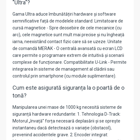
"Ultra"?
Gama Ultra aduce îmbunătățiri hardware și software
semnificative față de modelele standard: Limitatoare de
cursă magnetice - Spre deosebire de cele mecanice (cu
arc), cele magnetice sunt mult mai precise și nu îngheață
iarna, neexistând contact fizic care să se uzeze. Unitate
de comandă MERAK - O centrală avansată cu ecran LCD
care permite o programare extrem de intuitivă și scenarii
complexe de funcționare. Compatibilitate U-Link - Permite
integrarea în sisteme de management al clădirii sau
controlul prin smartphone (cu module suplimentare).
Cum este asigurată siguranța la o poartă de o
tonă?
Manipularea unei mase de 1000 kg necesită sisteme de
siguranță hardware redundante: 1. Tehnologia D-Track:
Motorul „învață” forța necesară deplasării și se oprește
instantaneu dacă detectează o variație (obstacol),
prevenind accidentele grave. 2. Encoder integrat: