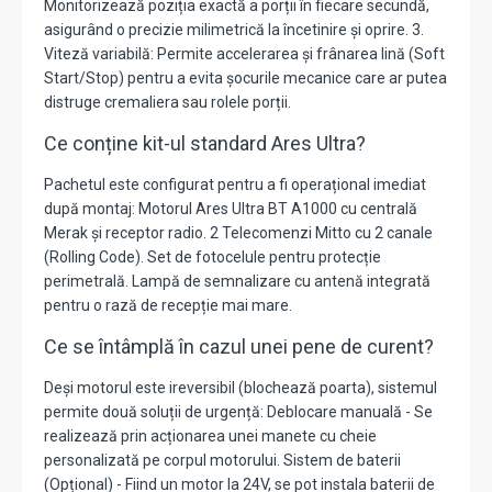
Monitorizează poziția exactă a porții în fiecare secundă,
asigurând o precizie milimetrică la încetinire și oprire. 3.
Viteză variabilă: Permite accelerarea și frânarea lină (Soft
Start/Stop) pentru a evita șocurile mecanice care ar putea
distruge cremaliera sau rolele porții.
Ce conține kit-ul standard Ares Ultra?
Pachetul este configurat pentru a fi operațional imediat
după montaj: Motorul Ares Ultra BT A1000 cu centrală
Merak și receptor radio. 2 Telecomenzi Mitto cu 2 canale
(Rolling Code). Set de fotocelule pentru protecție
perimetrală. Lampă de semnalizare cu antenă integrată
pentru o rază de recepție mai mare.
Ce se întâmplă în cazul unei pene de curent?
Deși motorul este ireversibil (blochează poarta), sistemul
permite două soluții de urgență: Deblocare manuală - Se
realizează prin acționarea unei manete cu cheie
personalizată pe corpul motorului. Sistem de baterii
(Opțional) - Fiind un motor la 24V, se pot instala baterii de