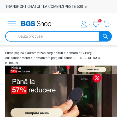
TRANSPORT GRATUIT LA COMENZI PESTE 500 lei
0
Products
search
Prima pagină
/
Automatizări porți
/
Kituri automatizări
/
Porți
culisante
/ Motor automatizare porți culisante BFT, ARES ULTRA BT
B1000 KIT