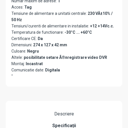
Numar maxim de adrese:
1
Acces:
Tag
Tensiune de alimentare a unitatii centrale:
230 VÂ±10% /
50 Hz
Tensiuni/curenti de alimentare in instalatie:
+12 +14Vc.c.
Temperatura de functionare:
-30°C ... +60°C
Certificare CE:
Da
Dimensiuni:
274 x 127 x 42 mm
Culoare:
Negru
Altele:
posibilitate setare Ã®nregistrare video DVR
Montaj:
Incastrat
Comunicatie date:
Digitala
"
Descriere
Specificații