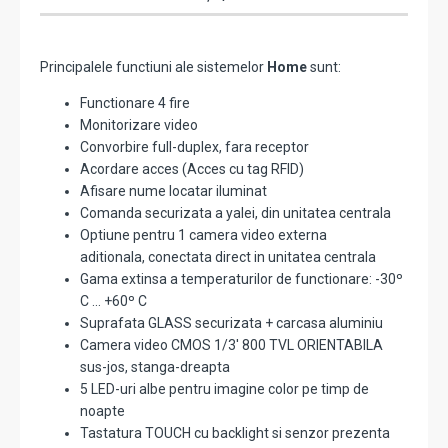
Principalele functiuni ale sistemelor
Home
sunt:
Functionare 4 fire
Monitorizare video
Convorbire full-duplex, fara receptor
Acordare acces (Acces cu tag RFID)
Afisare nume locatar iluminat
Comanda securizata a yalei, din unitatea centrala
Optiune pentru 1 camera video externa
aditionala, conectata direct in unitatea centrala
Gama extinsa a temperaturilor de functionare: -30º
C ... +60º C
Suprafata GLASS securizata + carcasa aluminiu
Camera video CMOS 1/3' 800 TVL ORIENTABILA
sus-jos, stanga-dreapta
5 LED-uri albe pentru imagine color pe timp de
noapte
Tastatura TOUCH cu backlight si senzor prezenta