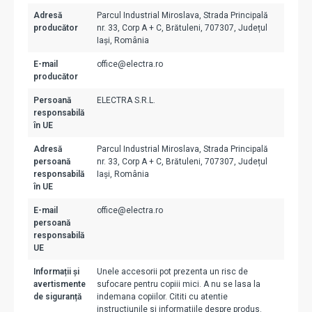
Adresă
Parcul Industrial Miroslava, Strada Principală
producător
nr. 33, Corp A + C, Brătuleni, 707307, Județul
Iași, România
E-mail
office@electra.ro
producător
Persoană
ELECTRA S.R.L.
responsabilă
în UE
Adresă
Parcul Industrial Miroslava, Strada Principală
persoană
nr. 33, Corp A + C, Brătuleni, 707307, Județul
responsabilă
Iași, România
în UE
E-mail
office@electra.ro
persoană
responsabilă
UE
Informații și
Unele accesorii pot prezenta un risc de
avertismente
sufocare pentru copiii mici. A nu se lasa la
de siguranță
indemana copiilor. Cititi cu atentie
instructiunile si informatiile despre produs.