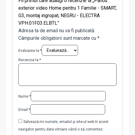
Fii primul care adaugi o recenzie la „Panou
exterior video Home pentru 1 Familie - SMART,
G3, montaj ingropat, NEGRU - ELECTRA
VPH.01F03.ELBTL”
Adresa ta de email nu va fi publicată.
Câmpurile obligatorii sunt marcate cu
*
Evaluarea ta
*
Recenzia ta
*
Nume
*
Email
*
Salvează-mi numele, emailul și site-ul web în acest
navigator pentru data viitoare când o să comentez.