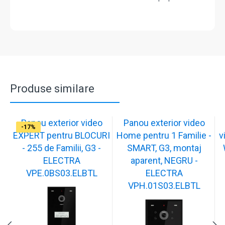
Produse similare
Panou exterior video
Panou exterior video
-17%
-17%
-17%
-17%
-17%
-17%
-17%
EXPERT pentru BLOCURI
Home pentru 1 Familie -
v
- 255 de Familii, G3 -
SMART, G3, montaj
ELECTRA
aparent, NEGRU -
VPE.0BS03.ELBTL
ELECTRA
VPH.01S03.ELBTL