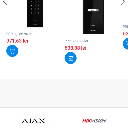
PR
6
PRP:
1,165.96
lei
971.63
lei
PRP:
766.66
lei
638.88
lei