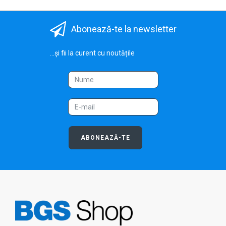
Abonează-te la newsletter
...și fii la curent cu noutățile
ABONEAZĂ-TE