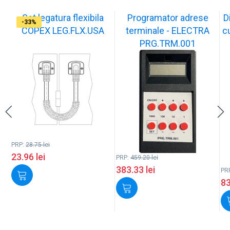
Set legatura flexibila
Programator adrese
D
-17%
-17%
-17%
-17%
-17%
-17%
-17%
-17%
-33%
COPEX LEG.FLX.USA
terminale - ELECTRA
c
PRG.TRM.001
PRP:
28.75
lei
23.96
lei
PRP:
459.20
lei
383.33
lei
PR
8