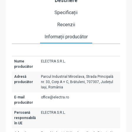
Descriere
Specificații
Recenzii
Informații producător
Nume
ELECTRA S.R.L.
producător
Adresă
Parcul Industrial Miroslava, Strada Principală
producător
nr. 33, Corp A + C, Brătuleni, 707307, Județul
Iași, România
E-mail
office@electra.ro
producător
Persoană
ELECTRA S.R.L.
responsabilă
în UE