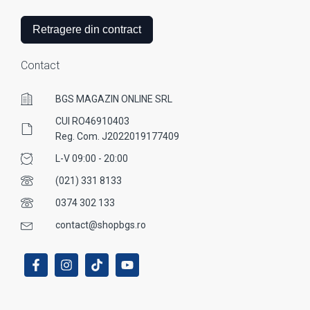
Retragere din contract
Contact
BGS MAGAZIN ONLINE SRL
CUI RO46910403
Reg. Com. J2022019177409
L-V 09:00 - 20:00
(021) 331 8133
0374 302 133
contact@shopbgs.ro