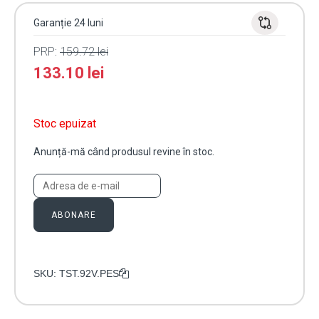
Garanție 24 luni
PRP:
159.72
lei
133.10
lei
Stoc epuizat
Anunță-mă când produsul revine în stoc.
ABONARE
SKU:
TST.92V.PES