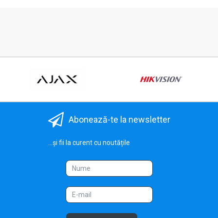
Abonează-te la newsletter
...și fii la curent cu noutățile