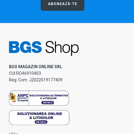
ABONEAZĂ-TE
BGS MAGAZIN ONLINE SRL
CUI RO46910403
Reg. Com. J2022019177409