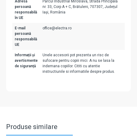
Adresă
Parcul Industrial Miroslava, Strada Principală
persoană
nr. 33, Corp A + C, Brătuleni, 707307, Județul
responsabilă
Iași, România
în UE
E-mail
office@electra.ro
persoană
responsabilă
UE
Informații și
Unele accesorii pot prezenta un risc de
avertismente
sufocare pentru copiii mici. A nu se lasa la
de siguranță
indemana copiilor. Cititi cu atentie
instructiunile si informatiile despre produs.
Produse similare