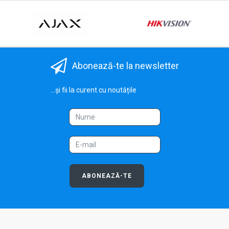
Abonează-te la newsletter
...și fii la curent cu noutățile
ABONEAZĂ-TE