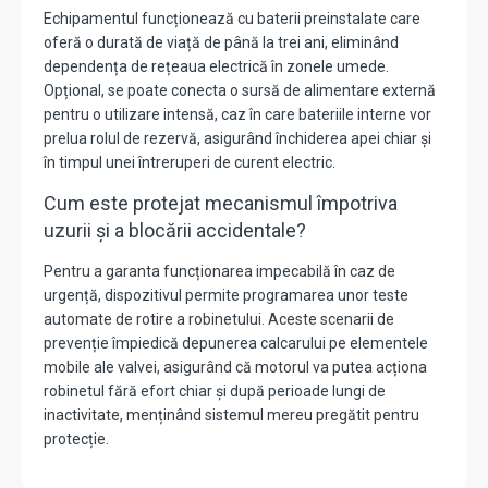
Echipamentul funcționează cu baterii preinstalate care
oferă o durată de viață de până la trei ani,
eliminând
dependența de rețeaua electrică în zonele umede.
Opțional,
se poate conecta o sursă de alimentare externă
pentru o utilizare intensă,
caz în care bateriile interne vor
prelua rolul de rezervă,
asigurând închiderea apei chiar și
în timpul unei întreruperi de curent electric.
Cum este protejat mecanismul împotriva
uzurii și a blocării accidentale?
Pentru a garanta funcționarea impecabilă în caz de
urgență,
dispozitivul permite programarea unor teste
automate de rotire a robinetului.
Aceste scenarii de
prevenție împiedică depunerea calcarului pe elementele
mobile ale valvei,
asigurând că motorul va putea acționa
robinetul fără efort chiar și după perioade lungi de
inactivitate,
menținând sistemul mereu pregătit pentru
protecție.