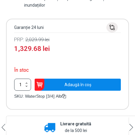
inundațiilor
Garanție 24 luni
PRP:
2,029.99
lei
1,329.68
lei
În stoc
Cantitate
Adaugă în coș
Electrovalvă
Wireless
SKU:
WaterStop [3/4] Alb
Ajax
WaterStop
[3/4]
Albă
Livrare gratuită
de la 500 lei