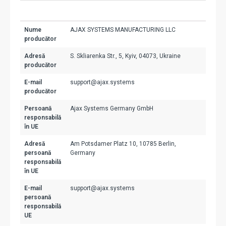
Nume
AJAX SYSTEMS MANUFACTURING LLC
producător
Adresă
S. Skliarenka Str., 5, Kyiv, 04073, Ukraine
producător
E-mail
support@ajax.systems
producător
Persoană
Ajax Systems Germany GmbH
responsabilă
în UE
Adresă
Am Potsdamer Platz 10, 10785 Berlin,
persoană
Germany
responsabilă
în UE
E-mail
support@ajax.systems
persoană
responsabilă
UE