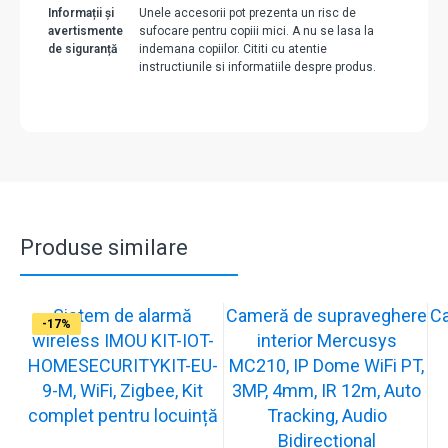
Informații și
Unele accesorii pot prezenta un risc de
avertismente
sufocare pentru copiii mici. A nu se lasa la
de siguranță
indemana copiilor. Cititi cu atentie
instructiunile si informatiile despre produs.
Produse similare
Sistem de alarmă
Cameră de supraveghere
C
-31%
-19%
-21%
-13%
-15%
-20%
-12%
-13%
-16%
-17%
wireless IMOU KIT-IOT-
interior Mercusys
HOMESECURITYKIT-EU-
MC210, IP Dome WiFi PT,
9-M, WiFi, Zigbee, Kit
3MP, 4mm, IR 12m, Auto
complet pentru locuință
Tracking, Audio
Bidirecțional