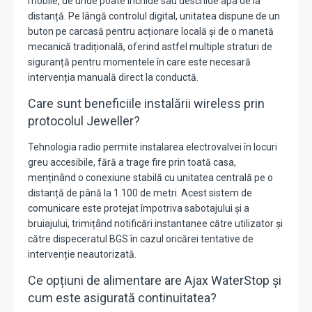
mobile,
de unde poate închide sau deschide apa de la
distanță.
Pe lângă controlul digital,
unitatea dispune de un
buton pe carcasă pentru acționare locală și de o manetă
mecanică tradițională,
oferind astfel multiple straturi de
siguranță pentru momentele în care este necesară
intervenția manuală direct la conductă.
Care sunt beneficiile instalării wireless prin
protocolul Jeweller?
Tehnologia radio permite instalarea electrovalvei în locuri
greu accesibile,
fără a trage fire prin toată casa,
menținând o conexiune stabilă cu unitatea centrală pe o
distanță de până la 1.
100 de metri.
Acest sistem de
comunicare este protejat împotriva sabotajului și a
bruiajului,
trimițând notificări instantanee către utilizator și
către dispeceratul BGS în cazul oricărei tentative de
intervenție neautorizată.
Ce opțiuni de alimentare are Ajax WaterStop și
cum este asigurată continuitatea?