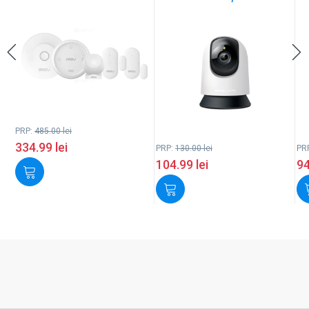
PRP:
485.00
lei
334.99
lei
PRP:
130.00
lei
PR
104.99
lei
9