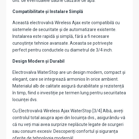
dvs. de eventualele daune cauzate de apă.
Compatibilitate și Instalare Simplă
Această electrovalvă Wireless Ajax este compatibilă cu
sistemele de securitate și de automatizare existente.
Instalarea este rapidă și simplă, fără a fi necesare
cunoștințe tehnice avansate. Aceasta se potrivește
perfect pentru conductele cu diametrul de 3/4 inch.
Design Modern și Durabil
Electrovalva WaterStop are un design modern, compact și
elegant, care se integrează armonios în orice ambient.
Materialul alb de calitate asigură durabilitate și rezistență
în timp, fiind o investiție pe termen lung pentru securitatea
locuinței dvs.
Cu Electrovalvă Wireless Ajax WaterStop [3/4] Albă, aveți
controlul total asupra apei din locuința dvs., asigurându-vă
că nu veți mai avea surprize neplăcute legate de scurgeri
sau consum excesiv. Descoperiți confortul și siguranța
oferite de tehnologia modernă!