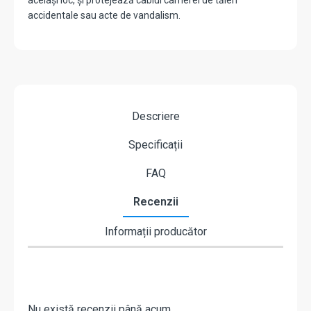
același loc, și protejează cablul camerei de tăieri
accidentale sau acte de vandalism.
Descriere
Specificații
FAQ
Recenzii
Informații producător
Nu există recenzii până acum.