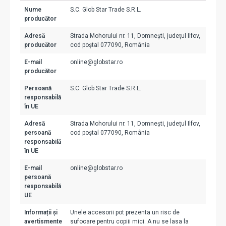
Nume
S.C. Glob Star Trade S.R.L.
producător
Adresă
Strada Mohorului nr. 11, Domnești, județul Ilfov,
producător
cod poștal 077090, România
E-mail
online@globstar.ro
producător
Persoană
S.C. Glob Star Trade S.R.L.
responsabilă
în UE
Adresă
Strada Mohorului nr. 11, Domnești, județul Ilfov,
persoană
cod poștal 077090, România
responsabilă
în UE
E-mail
online@globstar.ro
persoană
responsabilă
UE
Informații și
Unele accesorii pot prezenta un risc de
avertismente
sufocare pentru copiii mici. A nu se lasa la