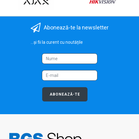
Abonează-te la newsletter
...și fii la curent cu noutățile
ABONEAZĂ-TE