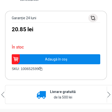
Garanție 24 luni
20.85
lei
În stoc
Cantitate
Adaugă în coș
Doză
legatură
SKU:
100652599
pătrată
100x100xh50
PT
IP65
Livrare gratuită
ALB
de la 500 lei