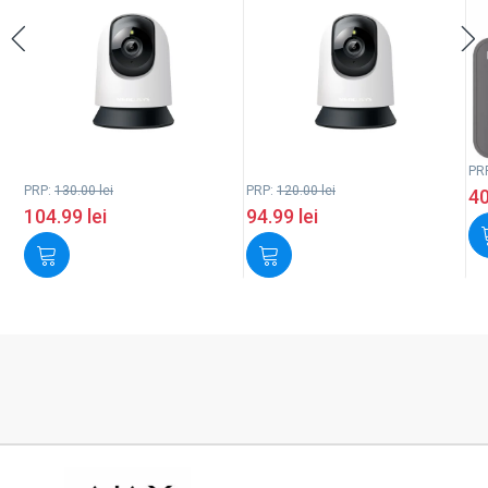
PR
PRP:
130.00
lei
PRP:
120.00
lei
4
104.99
lei
94.99
lei