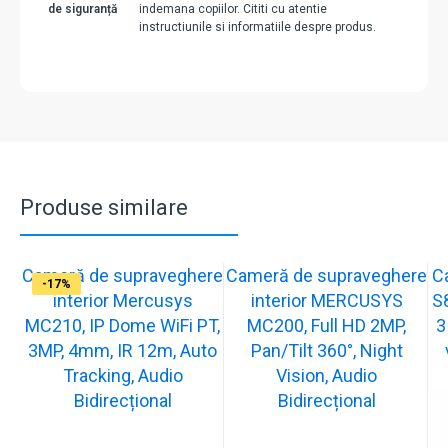
de siguranță
indemana copiilor. Cititi cu atentie
instructiunile si informatiile despre produs.
Produse similare
Cameră de supraveghere
Cameră de supraveghere
C
-19%
-21%
-13%
-15%
-13%
-16%
-17%
-17%
interior Mercusys
interior MERCUSYS
S
MC210, IP Dome WiFi PT,
MC200, Full HD 2MP,
3
3MP, 4mm, IR 12m, Auto
Pan/Tilt 360°, Night
Tracking, Audio
Vision, Audio
Bidirecțional
Bidirecțional