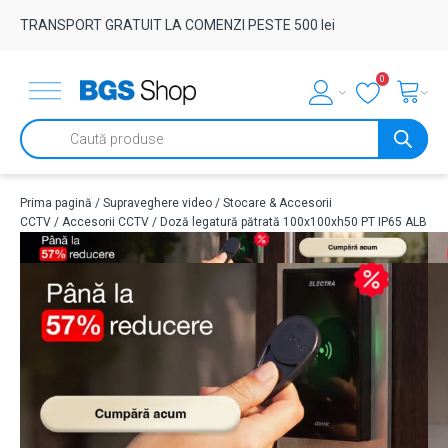
TRANSPORT GRATUIT LA COMENZI PESTE 500 lei
0
Products
search
Prima pagină
/
Supraveghere video
/
Stocare & Accesorii
CCTV
/
Accesorii CCTV
/ Doză legatură pătrată 100x100xh50 PT IP65 ALB