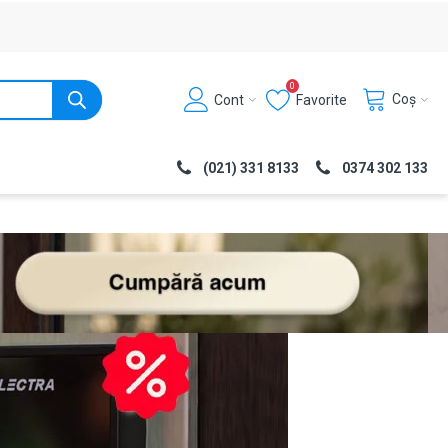
0
Coș
Cont
Favorite
(021) 331 8133
0374 302 133