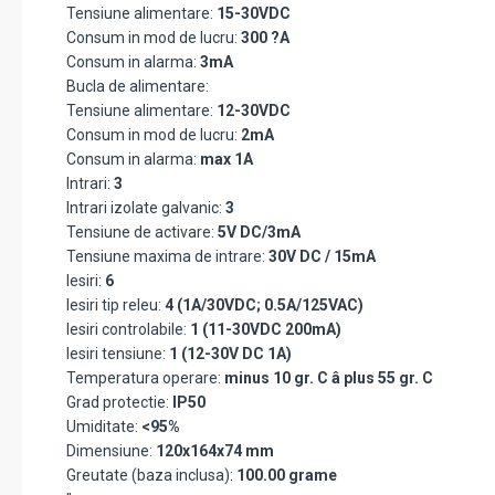
Tensiune alimentare:
15-30VDC
Consum in mod de lucru:
300 ?A
Consum in alarma:
3mA
Bucla de alimentare:
Tensiune alimentare:
12-30VDC
Consum in mod de lucru:
2mA
Consum in alarma:
max 1A
Intrari:
3
Intrari izolate galvanic:
3
Tensiune de activare:
5V DC/3mA
Tensiune maxima de intrare:
30V DC / 15mA
Iesiri:
6
Iesiri tip releu:
4 (1A/30VDC; 0.5A/125VAC)
Iesiri controlabile:
1 (11-30VDC 200mA)
Iesiri tensiune:
1 (12-30V DC 1A)
Temperatura operare:
minus 10 gr. C â plus 55 gr. C
Grad protectie:
IP50
Umiditate:
<95%
Dimensiune:
120x164x74 mm
Greutate (baza inclusa):
100.00 grame