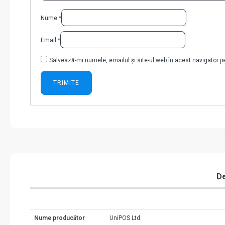
Nume
*
Email
*
Salvează-mi numele, emailul și site-ul web în acest navigator 
De
Nume producător
UniPOS Ltd.