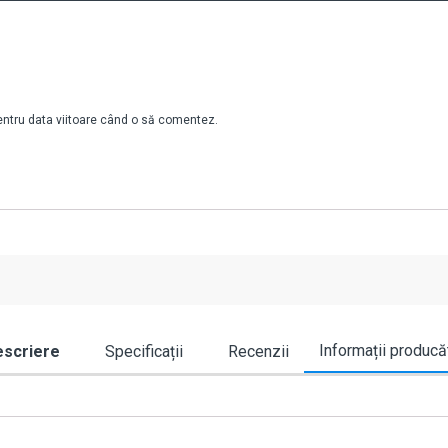
pentru data viitoare când o să comentez.
Informații producă
scriere
Specificații
Recenzii