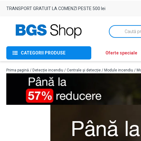
TRANSPORT GRATUIT LA COMENZI PESTE 500 lei
Products
search
CATEGORII PRODUSE
Oferte speciale
Prima pagină
/
Detecție incendiu
/
Centrale și detecție
/
Module incendiu
/ Mo