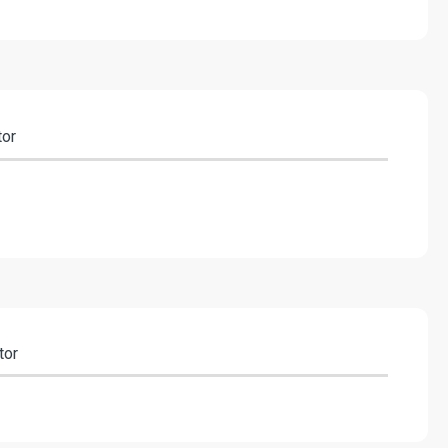
tor
tor