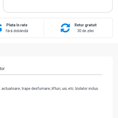
Plata în rate
Retur gratuit
fără dobândă
30 de zilei
tor
ctuatoare, trape desfumare, lifturi, usi, etc. Izolator inclus.