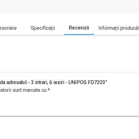
Recenzii
scriere
Specificații
Informații producă
a adresabil - 3 intrari, 6 iesiri - UNIPOS FD7203”
atorii sunt marcate cu
*