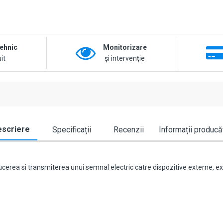
tehnic
Monitorizare
it
și intervenție
scriere
Specificații
Recenzii
Informații producă
erea si transmiterea unui semnal electric catre dispozitive externe, ex: a