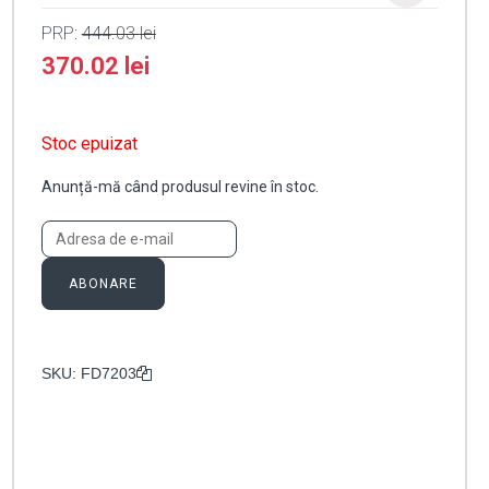
PRP:
444.03
lei
370.02
lei
Stoc epuizat
Anunță-mă când produsul revine în stoc.
ABONARE
SKU:
FD7203