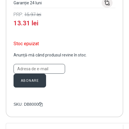
Garanție 24 luni
PRP:
15.97
lei
13.31
lei
Stoc epuizat
Anunță-mă când produsul revine în stoc.
ABONARE
SKU:
DB8000