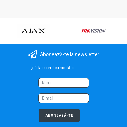
Abonează-te la newsletter
...și fii la curent cu noutățile
ABONEAZĂ-TE