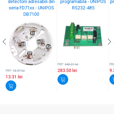
detectorii adresabili din
programabila - UNIPOS
p
seria FD71xx - UNIPOS
RS232-485
DB7100
PRP:
340.21
lei
PR
283.50
lei
9
PRP:
15.97
lei
13.31
lei