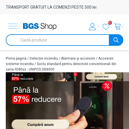
TRANSPORT GRATUIT LA COMENZI PESTE 500 lei
0
Products
search
Prima pagină
/
Detecție incendiu
/
Alarmare și accesorii
/
Accesorii
sisteme incendiu
/ Soclu standard pentru detectorii conventionali din
seria FD80xx - UNIPOS DB8000