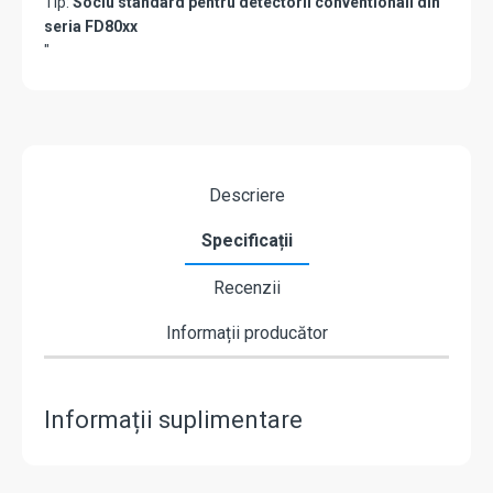
Tip:
Soclu standard pentru detectorii conventionali din
seria FD80xx
"
Descriere
Specificații
Recenzii
Informații producător
Informații suplimentare