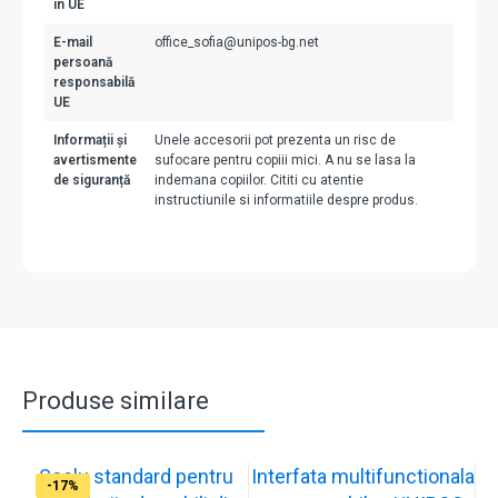
în UE
E-mail
office_sofia@unipos-bg.net
persoană
responsabilă
UE
Informații și
Unele accesorii pot prezenta un risc de
avertismente
sufocare pentru copiii mici. A nu se lasa la
de siguranță
indemana copiilor. Cititi cu atentie
instructiunile si informatiile despre produs.
Produse similare
Soclu standard pentru
Interfata multifunctionala
-17%
-17%
-17%
-17%
-17%
-23%
-17%
-18%
-29%
-17%