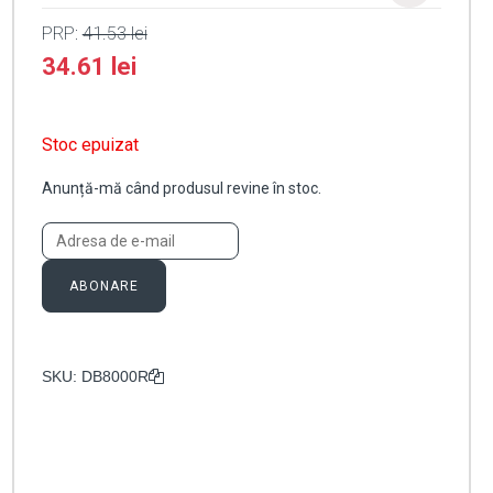
PRP:
41.53
lei
34.61
lei
Stoc epuizat
Anunță-mă când produsul revine în stoc.
ABONARE
SKU:
DB8000R