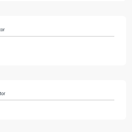
tor
tor