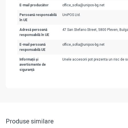
E-mail producător
office_sofia@unipos-bg.net
Persoană responsabilă
UniPOS Ltd.
în UE
Adresă persoană
47 San Stefano Street, 5800 Pleven, Bulga
responsabilă în UE
E-mail persoană
office_sofia@unipos-bg.net
responsabilă UE
Informații și
Unele accesorii pot prezenta un risc de suf
avertismente de
siguranță
Produse similare