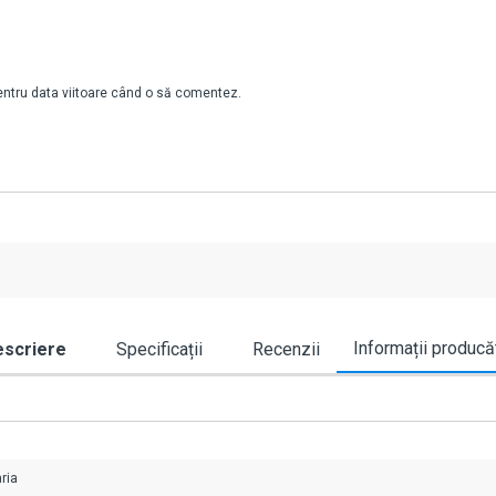
pentru data viitoare când o să comentez.
Informații producă
scriere
Specificații
Recenzii
ria