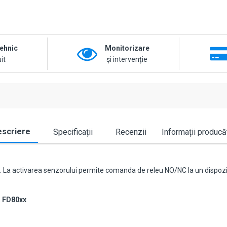
tehnic
Monitorizare
it
și intervenție
scriere
Specificații
Recenzii
Informații producă
x. La activarea senzorului permite comanda de releu NO/NC la un dispoziti
a FD80xx