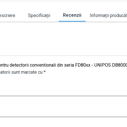
Recenzii
scriere
Specificații
Informații producă
 pentru detectorii conventionali din seria FD80xx - UNIPOS DB800
atorii sunt marcate cu
*