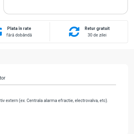
Plata în rate
Retur gratuit
fără dobândă
30 de zilei
tor
v extern (ex. Centrala alarma efractie, electrovalva, etc).