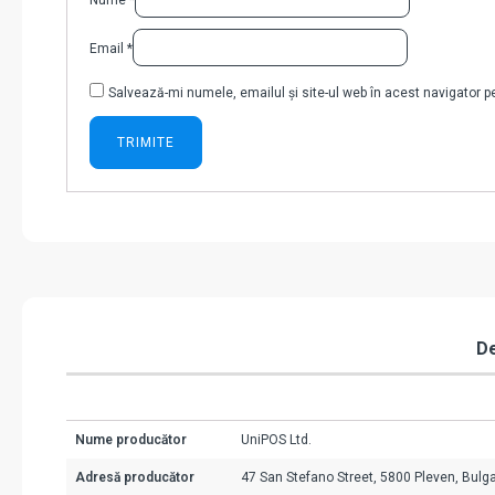
Nume
*
Email
*
Salvează-mi numele, emailul și site-ul web în acest navigator 
De
Nume producător
UniPOS Ltd.
Adresă producător
47 San Stefano Street, 5800 Pleven, Bulga