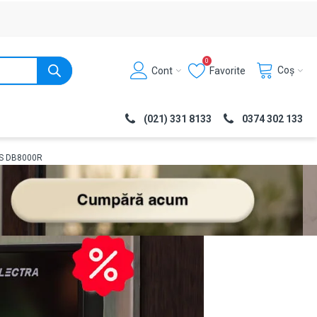
0
Coș
Cont
Favorite
(021) 331 8133
0374 302 133
POS DB8000R