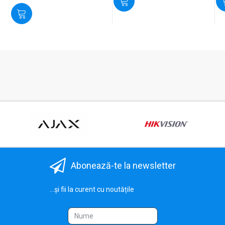
Abonează-te la newsletter
...și fii la curent cu noutățile