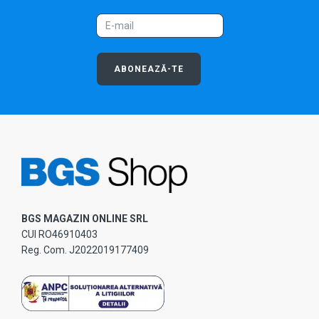
ABONEAZĂ-TE
BGS MAGAZIN ONLINE SRL
CUI RO46910403
Reg. Com. J2022019177409