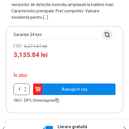
senzorilor de detectie incendiu amplasati la inaltimi mari.
Caracteristici principale: Pret competitiv: Valoare
excelenta pentru […]
Garanție 24 luni
PRP:
6,271.67
lei
3,135.84
lei
În stoc
Cantitate
Adaugă în coș
Brat
telescopic
SKU:
DP1-Detectapole
6.9
metri
pentru
distribuitorul
Livrare gratuită
de