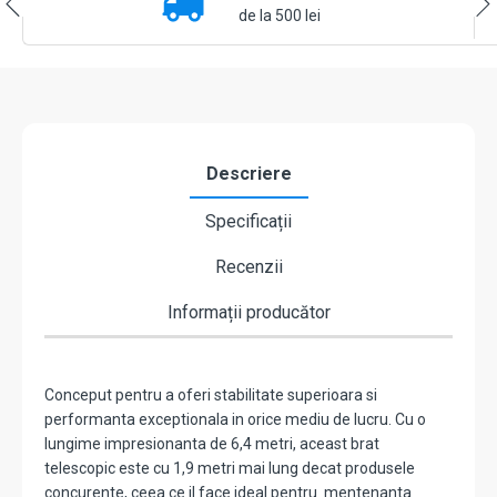
aerosoli
de la 500 lei
-
Gas
Safe
Europe
DP1-
Detectapole
Descriere
Specificații
Recenzii
Informații producător
Conceput pentru a oferi stabilitate superioara si
performanta exceptionala in orice mediu de lucru. Cu o
lungime impresionanta de 6,4 metri, aceast brat
telescopic este cu 1,9 metri mai lung decat produsele
concurente, ceea ce il face ideal pentru mentenanta