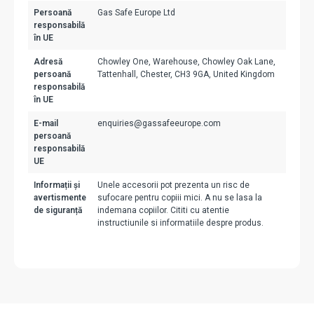
Persoană
Gas Safe Europe Ltd
responsabilă
în UE
Adresă
Chowley One, Warehouse, Chowley Oak Lane,
persoană
Tattenhall, Chester, CH3 9GA, United Kingdom
responsabilă
în UE
E-mail
enquiries@gassafeeurope.com
persoană
responsabilă
UE
Informații și
Unele accesorii pot prezenta un risc de
avertismente
sufocare pentru copiii mici. A nu se lasa la
de siguranță
indemana copiilor. Cititi cu atentie
instructiunile si informatiile despre produs.