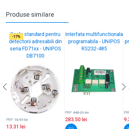
Produse similare
Soclu standard pentru
Interfata multifunctionala
-17%
-17%
-17%
-17%
-17%
-23%
-17%
-18%
-29%
-17%
detectorii adresabili din
programabila - UNIPOS
p
seria FD71xx - UNIPOS
RS232-485
DB7100
PRP:
340.21
lei
PR
283.50
lei
9
PRP:
15.97
lei
13.31
lei