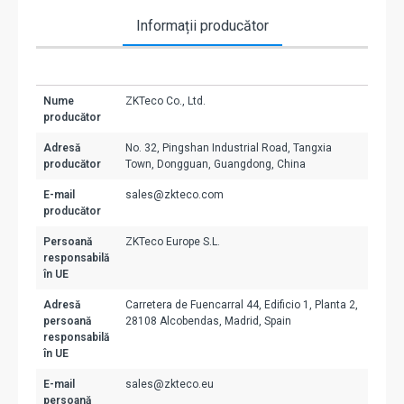
Informații producător
Nume
ZKTeco Co., Ltd.
producător
Adresă
No. 32, Pingshan Industrial Road, Tangxia
producător
Town, Dongguan, Guangdong, China
E-mail
sales@zkteco.com
producător
Persoană
ZKTeco Europe S.L.
responsabilă
în UE
Adresă
Carretera de Fuencarral 44, Edificio 1, Planta 2,
persoană
28108 Alcobendas, Madrid, Spain
responsabilă
în UE
E-mail
sales@zkteco.eu
persoană