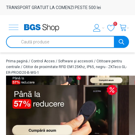
TRANSPORT GRATUIT LA COMENZI PESTE 500 lei
0
Products
search
Prima pagină
/
Control Acces
/
Software și accesorii
/
Cititoare pentru
centrale
/ Cititor de proximitate RFID EM125Khz, IP65, negru - ZKTeco GL-
ER-PROID20-B-WG-1