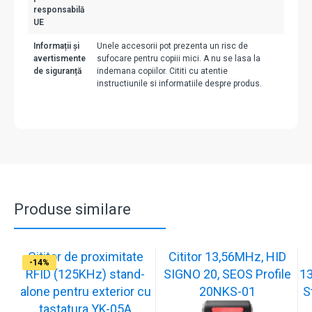
responsabilă
UE
Informații și
Unele accesorii pot prezenta un risc de
avertismente
sufocare pentru copiii mici. A nu se lasa la
de siguranță
indemana copiilor. Cititi cu atentie
instructiunile si informatiile despre produs.
Produse similare
Cititor de proximitate
Cititor 13,56MHz, HID
-36%
-12%
-14%
RFID (125KHz) stand-
SIGNO 20, SEOS Profile
13
alone pentru exterior cu
20NKS-01
S
tastatura YK-05A