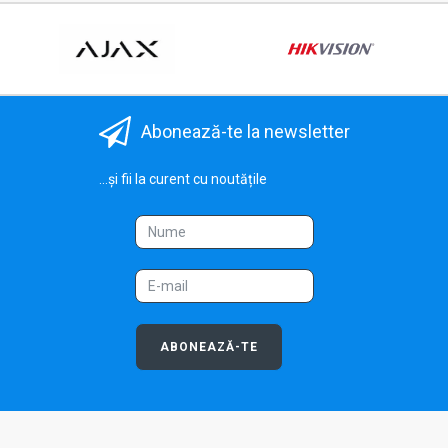
Abonează-te la newsletter
...și fii la curent cu noutățile
ABONEAZĂ-TE