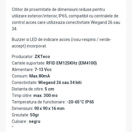
Cititor de proximitate de dimensiuni reduse pentru
utilizare exterior/interior, IP65, compatibil cu centralele de
control acces care utilizeaza conectivitate Wiegand 26 sau
34.
Buzzer si LED de indicare acces (rosu-respins / verde-
accept) incorporat.
Producator:
ZKTeco
Cartele suportate:
RFID EM125KHz (EM4100)
Alimentare:
7-13 Vcc
Consum:
Max.80mA
Conectivitate:
Wiegand 26 sau 34 biti
Distanta de citire:
5 cm
Timp citire:
max. 300 ms
Temperatura de functionare:
-20-65°C IP65
Dimensiuni:
90 x 90 x 16 mm
Greutate:
50gr
Culoare :
negru
"