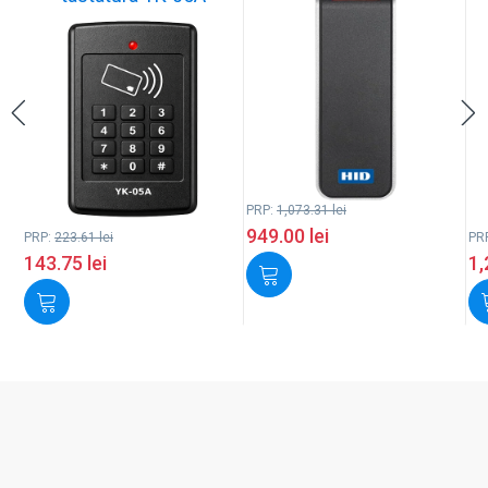
PRP:
1,073.31
lei
949.00
lei
PRP:
223.61
lei
PR
143.75
lei
1,