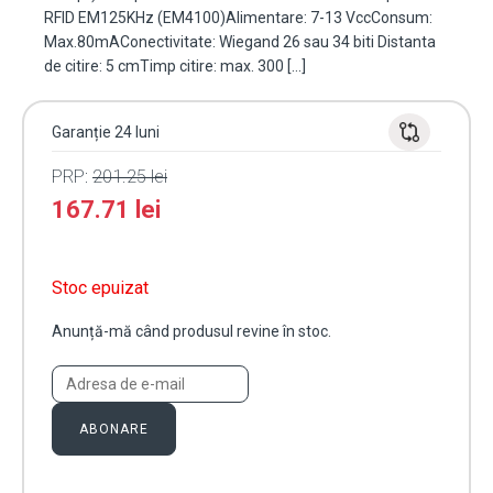
RFID EM125KHz (EM4100)Alimentare: 7-13 VccConsum:
Max.80mAConectivitate: Wiegand 26 sau 34 biti Distanta
de citire: 5 cmTimp citire: max. 300 […]
Garanție 24 luni
PRP:
201.25
lei
167.71
lei
Stoc epuizat
Anunță-mă când produsul revine în stoc.
ABONARE