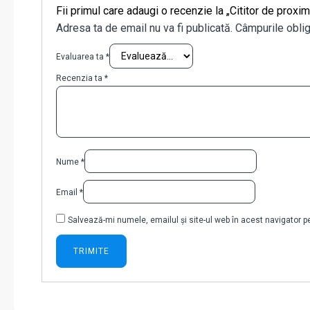
Fii primul care adaugi o recenzie la „Cititor de p
Adresa ta de email nu va fi publicată.
Câmpurile oblig
Evaluarea ta
*
Recenzia ta
*
Nume
*
Email
*
Salvează-mi numele, emailul și site-ul web în acest navigator 