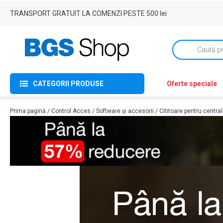
TRANSPORT GRATUIT LA COMENZI PESTE 500 lei
Products
search
CATEGORII PRODUSE
Oferte speciale
Prima pagină
/
Control Acces
/
Software și accesorii
/
Cititoare pentru centra