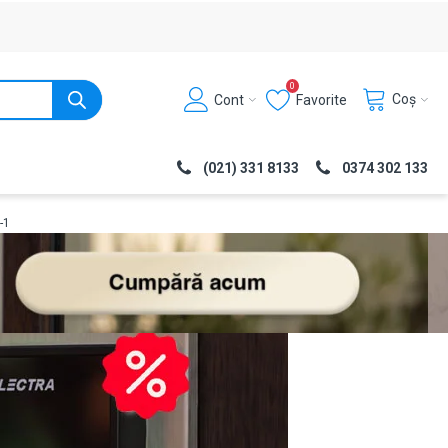
0
Coș
Cont
Favorite
(021) 331 8133
0374 302 133
-1