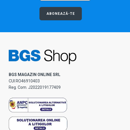
ABONEAZĂ-TE
BGS MAGAZIN ONLINE SRL
CUI RO46910403
Reg. Com. J2022019177409