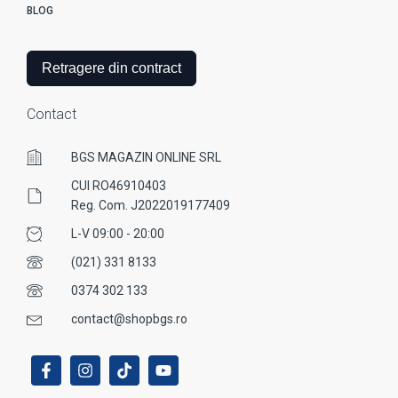
BLOG
Retragere din contract
Contact
BGS MAGAZIN ONLINE SRL
CUI RO46910403
Reg. Com. J2022019177409
L-V 09:00 - 20:00
(021) 331 8133
0374 302 133
contact@shopbgs.ro