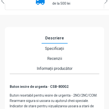
urgenta
de la 500 lei
-
CSAccess
CSB-
800G2
Descriere
Specificații
Recenzii
Informații producător
Buton iesire de urgenta
-
CSB-800G2
Buton resetabil pentru iesire de urgenta - 2NO/2NC/COM.
Rearmare sigura si usoara cu ajutorul cheii speciale.
Indicator de stare pentru vizualizarea usoara a starii de