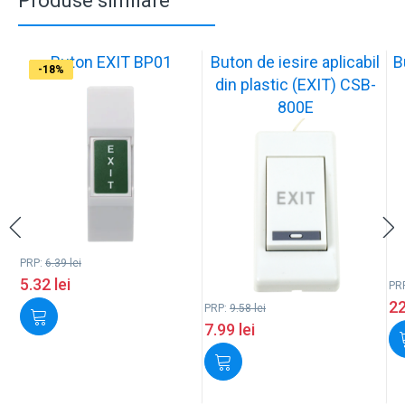
Produse similare
Buton EXIT BP01
Buton de iesire aplicabil
B
-17%
-17%
-17%
-17%
-17%
-18%
-18%
-17%
-17%
-18%
din plastic (EXIT) CSB-
800E
PRP:
6.39
lei
5.32
lei
PR
2
PRP:
9.58
lei
7.99
lei