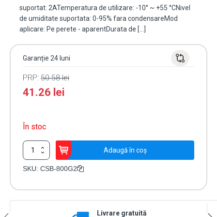
suportat: 2ATemperatura de utilizare: -10° ~ +55 °CNivel
de umiditate suportata: 0-95% fara condensareMod
aplicare: Pe perete - aparentDurata de […]
Garanție 24 luni
PRP:
50.58
lei
41.26
lei
În stoc
Cantitate
Adaugă în coș
Buton
resetabil
SKU:
CSB-800G2
din
plastic
pentru
iesire
Livrare gratuită
de